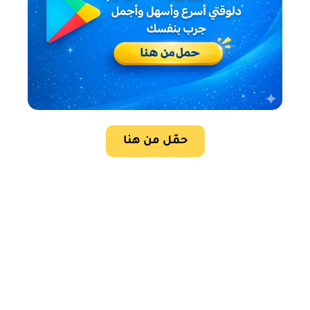
حمّل من هنا