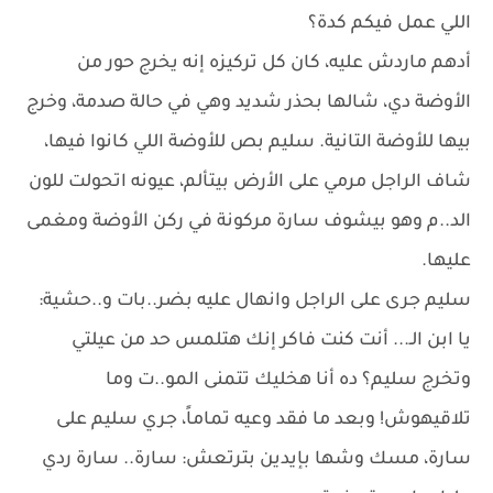
اللي عمل فيكم كدة؟
أدهم ماردش عليه، كان كل تركيزه إنه يخرج حور من
الأوضة دي، شالها بحذر شديد وهي في حالة صدمة، وخرج
بيها للأوضة التانية. سليم بص للأوضة اللي كانوا فيها،
شاف الراجل مرمي على الأرض بيتألم، عيونه اتحولت للون
الد..م وهو بيشوف سارة مركونة في ركن الأوضة ومغمى
عليها.
سليم جرى على الراجل وانهال عليه بضر..بات و..حشية:
يا ابن الـ... أنت كنت فاكر إنك هتلمس حد من عيلتي
وتخرج سليم؟ ده أنا هخليك تتمنى المو..ت وما
تلاقيهوش! وبعد ما فقد وعيه تماماً، جري سليم على
سارة، مسك وشها بإيدين بترتعش: سارة.. سارة ردي