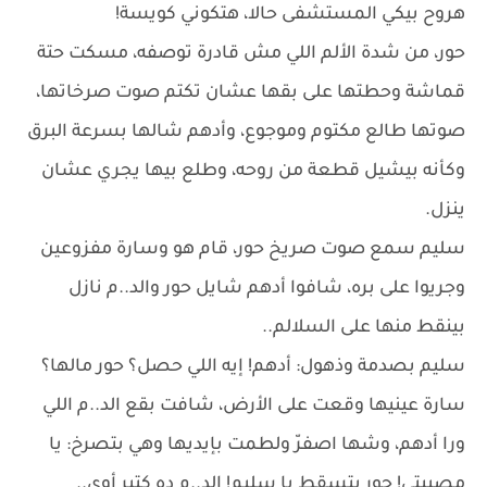
هروح بيكي المستشفى حالا، هتكوني كويسة!
حور، من شدة الألم اللي مش قادرة توصفه، مسكت حتة
قماشة وحطتها على بقها عشان تكتم صوت صرخاتها،
صوتها طالع مكتوم وموجوع، وأدهم شالها بسرعة البرق
وكأنه بيشيل قطعة من روحه، وطلع بيها يجري عشان
ينزل.
سليم سمع صوت صريخ حور، قام هو وسارة مفزوعين
وجريوا على بره، شافوا أدهم شايل حور والد..م نازل
بينقط منها على السلالم..
سليم بصدمة وذهول: أدهم! إيه اللي حصل؟ حور مالها؟
سارة عينيها وقعت على الأرض، شافت بقع الد..م اللي
ورا أدهم، وشها اصفرّ ولطمت بإيديها وهي بتصرخ: يا
مصيبتي! حور بتسقط يا سليم! الد..م ده كتير أوي..