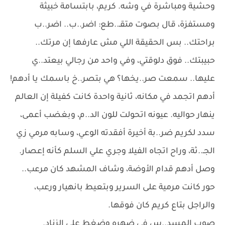
وحشية ومباشرة في وشه. كريم، بابتسامة خبيثة
ومستفزة، قال بصوت متقـ..طع: اضر..ب.. اضر..ب
براحتك.. بس الحقيقة اللي مش عارفها إن مرتك..
حبيبتك.. فوق دلوقتي، وفي واحد من رجالي بيعتد..ي
عليها.. سمعت صر..يخها؟ هي بتصر..خ باسمك يا أدهم!
أدهم اتجمد في مكانه، ثانية واحدة كانت كفيلة إن العالم
ينهار حواليه. عيونه اتحولت للون الد..م، وبغضب أعمى،
سدد لكريم ضر..بة أخيرة أفقدته الوعي، وسابه مرمي زي
الجـ..ثة، وراح اتجاه الفيلا وجري علي السلم كأنه إعصار.
وصل أدهم قدام الأوضة، وشاف المشهد كان مرعب..
حور كانت مرمية على السرير وبتعيط بانهيار ورعب،
والراجل بتاع كريم كان فوقها.
صوب المسد..س في ضهره وضغط على الزناد.