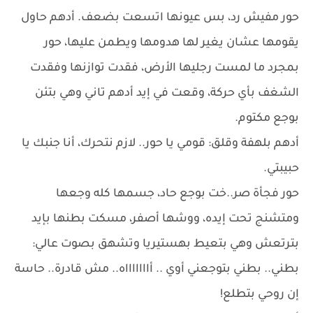
حور مفيش رد، بس عيونها اتسعت بضعف. أدهم حاول
يقومها عشان يغير لها هدومها ويطمن عليها، حور
بمجرد ما لمست رجليها الأرض، فقدت توازنها وفقدت
الشغف بأي حركة، وقعت في إيد أدهم تاني وهي بتئن
بوجع مكتوم.
أدهم بلهفة وقلق: قومي يا حور.. لازم نتحرك، أنا جنبك يا
حبيبتي.
حور فجأة صر..خت بوجع حاد، جسمها كله وجعها
ومتشنج تحت إيده، ووشها أصفر، مسكت بطنها بإيد
بترتعش وهي بتعيط بهستيريا وتشهق بصوت عالي:
بطني.. بطني بتوجعني أوي .. أاااااااه.. مش قادرة.. حاسة
إن روحي بتطلع!