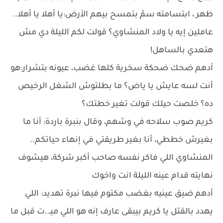
ظهر ، ابتسامته سمّ بتمسح بيهم الأرض:يا أهلا يا أهلا..
عاملين إيه يا ولاد المنشاوي؟ قولت لكم الليلة دي مش
هتعدي بالساهل!
أدهم ضحك ضحكة سخرية كلها غضب، عيونه بتشرار:هو
أنت لسه عايش يا ياض؟ ما بطلتوش الشغل الرخيص
ده؟ خلصت حيلك قولت تغير خطتك؟
كريم صوب سلاحه في وشهم، وقال بنبرة باردة: أنا ما
بغيرش خططي، أنا بغير طريقتي في إنهاء حياتكم..
المنشاوي اللي فاكر نفسه صاحب أكبر شركة، هيشوف
نهايته قدام عينه الليلة انت واخوك
أدهم ضيق عينيه بغضب مكتوم فيها نبرة تهديد: اللي
يهدد بالقتل يا كريم بيبقى عارف إنه هو اللي ميـ..ت قبل ما