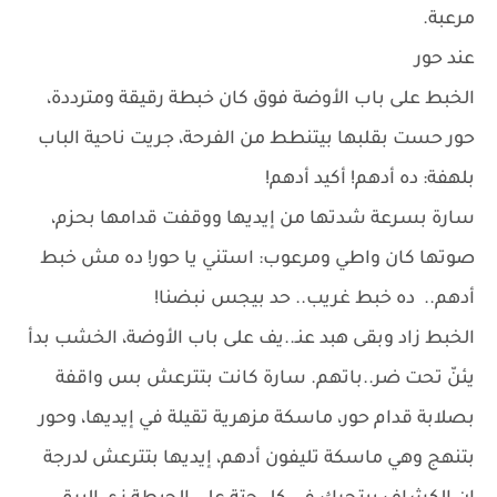
مرعبة.
عند حور
الخبط على باب الأوضة فوق كان خبطة رقيقة ومترددة،
حور حست بقلبها بيتنطط من الفرحة، جريت ناحية الباب
بلهفة: ده أدهم! أكيد أدهم!
سارة بسرعة شدتها من إيديها ووقفت قدامها بحزم،
صوتها كان واطي ومرعوب: استني يا حور! ده مش خبط
أدهم.. ده خبط غريب.. حد بيجس نبضنا!
الخبط زاد وبقى هبد عنـ..يف على باب الأوضة، الخشب بدأ
يئنّ تحت ضر..باتهم. سارة كانت بتترعش بس واقفة
بصلابة قدام حور، ماسكة مزهرية تقيلة في إيديها، وحور
بتنهج وهي ماسكة تليفون أدهم، إيديها بتترعش لدرجة