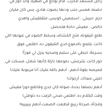
راجل مستعد للحرب. قام بوجع في ضهره، وخد حور في
حضنه، همس جنب ودنها بصوت هادي، بس كان مليان
حزم: حبيبتي.. اسمعيني كويس، متقلقيش واهدي
خالص.. مفيش حاجة هتحصل.
طلع تليفونه، فتح الكشاف وسلط الضوء في عيونها اللي
كانت بتلمع بالدموع:خدي التليفون ده، اطلعي فوق
بسرعة، خبطي على سليم وصحيه ينزل لي فوراً!
حور كانت بتترعش، دموعها نازلة كأنها شلال، مسكت في
قميصه بقوة:أدهم.. أدهم بالله عليك أنا مرعوبة عليك!
خليني معاك، أرجوك!
أدهم بصلها بحدة، صوته كان جدي وقاطع:حور! مفيش
وقت للكلام ده، اطلعي صحي الزفت ده دلوقتي!
وفجأة، صرخة ربيع قطعت الصمت:أدهم بيييييه!