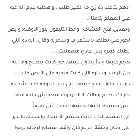
أدهم بتاعك ده زي ما الكبير طلب.. و هخليه يندم أنه جيه
علي المعلم بتاعنا ..
وبعدين فتح الكشاف ، وحط التليفون ينور الاوضه، و بص
لحور علي بطنها باستغراب وسخريه وقال : ايه ده انتي
بطنك كبيره بس عادي ميهمنيش ..
هجم عليها وبدأ يحاول يثبتها، حور كانت بتصرخ ومـ..يتة
من الرعب، وسارة اللي كانت مرمية على الأرض كانت يا
دوب بتحاول تفتح عينيها تاني بس الدوخه كانت شديده،
حاولت تصرخ وقالت :لاااا ارجوك متعملش حاجه فيها..
بس جسمها خانها وعينيها قفلت تاني تماماً.
في الجنينة، النا..ر كانت بتلتهم الأشجار والنجيلة، والجو
بقى دخان وخنقة. كريم كان واقف بيشاور لرجاله يرموا