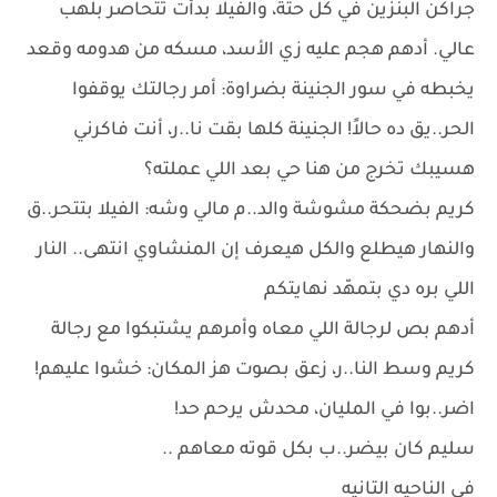
جراكن البنزين في كل حتة، والفيلا بدأت تتحاصر بلهب
عالي. أدهم هجم عليه زي الأسد، مسكه من هدومه وقعد
يخبطه في سور الجنينة بضراوة: أمر رجالتك يوقفوا
الحر..يق ده حالاً! الجنينة كلها بقت نا..ر، أنت فاكرني
هسيبك تخرج من هنا حي بعد اللي عملته؟
كريم بضحكة مشوشة والد..م مالي وشه: الفيلا بتتحر..ق
والنهار هيطلع والكل هيعرف إن المنشاوي انتهى.. النار
اللي بره دي بتمهّد نهايتكم
أدهم بص لرجالة اللي معاه وأمرهم يشتبكوا مع رجالة
كريم وسط النا..ر، زعق بصوت هز المكان: خشوا عليهم!
اضر..بوا في المليان، محدش يرحم حد!
سليم كان بيضر..ب بكل قوته معاهم ..
في الناحيه التانيه