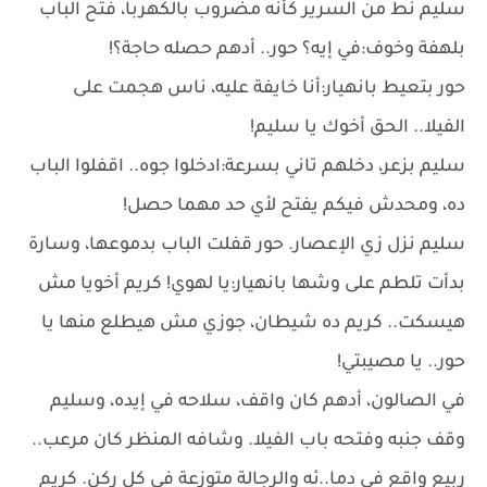
سليم نط من السرير كأنه مضروب بالكهربا، فتح الباب
بلهفة وخوف:في إيه؟ حور.. أدهم حصله حاجة؟!
حور بتعيط بانهيار:أنا خايفة عليه، ناس هجمت على
الفيلا.. الحق أخوك يا سليم!
سليم بزعر، دخلهم تاني بسرعة:ادخلوا جوه.. اقفلوا الباب
ده، ومحدش فيكم يفتح لأي حد مهما حصل!
سليم نزل زي الإعصار. حور قفلت الباب بدموعها، وسارة
بدأت تلطم على وشها بانهيار:يا لهوي! كريم أخويا مش
هيسكت.. كريم ده شيطان، جوزي مش هيطلع منها يا
حور.. يا مصيبتي!
في الصالون، أدهم كان واقف، سلاحه في إيده، وسليم
وقف جنبه وفتحه باب الفيلا. وشافه المنظر كان مرعب..
ربيع واقع في دما..ئه والرجالة متوزعة في كل ركن. كريم