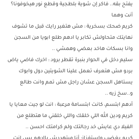
يفتح بقه.. فاكر إن شوية بلطجية وقطع نور هيخوفونا؟
أنت وهما
كريم ضحك بسخرية : مش هتغير رايك قبل ما تشوف
نهايتك متحاولش تكابر يا ادهم طلع ابويا من السجن
وانا بسكات هاخد بعضي وهمشي ..
سليم دخل في الحوار بنبرة تقطر برود : اخرك فاضي ياض
بردو مش هتعرف تعمل علينا الشويتين دول وابوك
يستاهل السجن عشان راجل مش تمم وانت طالع
و..سخ زيه ..
أدهم ابتسم، كانت ابتسامة مرعبة : انت لو جيت معايا يا
كريم ودين الله اللي خلقك واللي خلقني ما هتطلع من
الفيلا دي عايش خد رجالتك ولم كرامتك احسن ..
كريم بغضب واستفزاز: أنا مبتهددش ياادهم بس انت