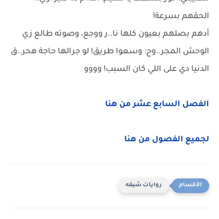
الحقهم بسرعة!
أدهم بصلهم بعيون كلها نا..ر ووجع، وصوته طالع زي
الوحش المجر..وح: وسعوا طريق! لو جرالها حاجة هحر..ق
الدنيا دي على اللي كان السبب! وووو
الفصل السابع عشر من هنا
لجميع الفصول من هنا
روايات شيقه