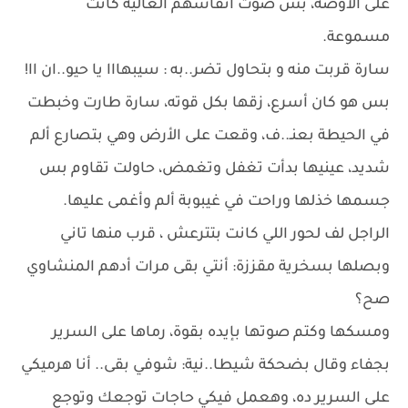
على الأوضة، بس صوت أنفاسهم العالية كانت
مسموعة.
سارة قربت منه و بتحاول تضر..به : سيبهااا يا حيو..ان اا!
بس هو كان أسرع، زقها بكل قوته، سارة طارت وخبطت
في الحيطة بعنـ..ف، وقعت على الأرض وهي بتصارع ألم
شديد، عينيها بدأت تغفل وتغمض، حاولت تقاوم بس
جسمها خذلها وراحت في غيبوبة ألم وأغمى عليها.
الراجل لف لحور اللي كانت بتترعش ، قرب منها تاني
وبصلها بسخرية مقززة: أنتي بقى مرات أدهم المنشاوي
صح؟
ومسكها وكتم صوتها بإيده بقوة، رماها على السرير
بجفاء وقال بضحكة شيطا..نية: شوفي بقى.. أنا هرميكي
على السرير ده، وهعمل فيكي حاجات توجعك وتوجع