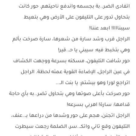
اتفادى الضر..بة بجسمه واندفع ناحيتهم. حور كانت
بتحاول تدور على التليفون على الأرض وهي بتعيط
سيبناااا! ابعد عننا!
الراجل قرب وشد سارة من شعرها، سارة صرخت بألم
وهي بتخبط فيه: سيبني يا حـ..قير!
حور شافت التليفون، مسكته بسرعة ووجهت الكشاف
في عين الراجل، الإضاءة القوية عمته لحظة. الراجل
اتراجع لورا وهو بيشتم: يا بنت الـ...
حور صرخت بأعلى صوتها وهي بتحاول تضر..به بأي حاجة
قدامها: سارة! اهربي بسرعه!
الراجل اتجنن، هجم على حور وشدها من دراعها بـ..عنف،
التليفون وقع تاني واتكـ..سر، الضلمة رجعت سيطرت