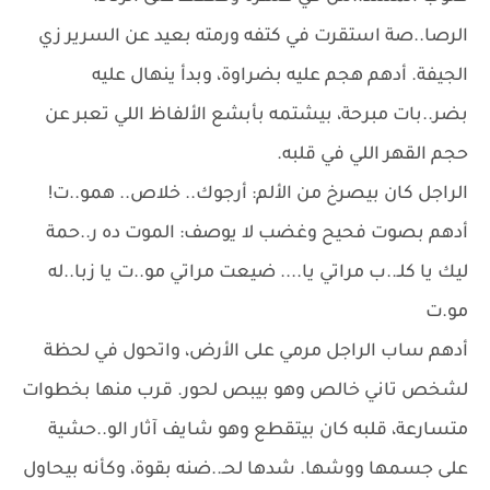
الرصا..صة استقرت في كتفه ورمته بعيد عن السرير زي
الجيفة. أدهم هجم عليه بضراوة، وبدأ ينهال عليه
بضر..بات مبرحة، بيشتمه بأبشع الألفاظ اللي تعبر عن
حجم القهر اللي في قلبه.
الراجل كان بيصرخ من الألم: أرجوك.. خلاص.. همو..ت!
أدهم بصوت فحيح وغضب لا يوصف: الموت ده ر..حمة
ليك يا كلـ..ب مراتي يا.... ضيعت مراتي مو..ت يا زبا..له
مو.ت
أدهم ساب الراجل مرمي على الأرض، واتحول في لحظة
لشخص تاني خالص وهو بيبص لحور. قرب منها بخطوات
متسارعة، قلبه كان بيتقطع وهو شايف آثار الو..حشية
على جسمها ووشها. شدها لحـ..ضنه بقوة، وكأنه بيحاول