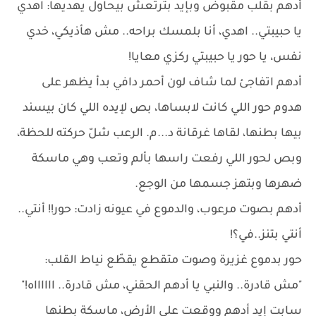
أدهم بقلب مقبوض وبإيد بترتعش بيحاول يهديها: اهدي
يا حبيبتي.. اهدي، أنا بلمسك براحه.. مش هأذيكي، خدي
نفس، يا حور يا حبيبتي ركزي معايا!
أدهم اتفاجئ لما شاف لون أحمر دافي بدأ يظهر على
هدوم حور اللي كانت لابساها، بص لإيده اللي كان بيسند
بيها بطنها، لقاها غرقانة د...م. الرعب شلّ حركته للحظة،
وبص لحور اللي رفعت راسها بألم وتعب وهي ماسكة
ضهرها وبتهز جسمها من الوجع.
أدهم بصوت مرعوب، والدموع في عيونه زادت: حور!! أنتي..
أنتي بتنز..في؟!
حور بدموع غزيرة وصوت متقطع يقطّع نياط القلب:
"مش قادرة.. والنبي يا أدهم الحقني، مش قادرة.. ااااااه!"
سابت إيد أدهم ووقعت على الأرض، ماسكة بطنها