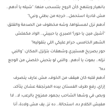
بانهيار وبتنهج كأن الروح بتتسحب منها: "شيله يا أدهم..
مش قادرة استحمل.. خرجه من بطني ونبي!"
أدهم نزل لمستواها، وشه مخطوف من الصدمة والقلق:
"أشيل مين يا حور؟ اصبري يا حبيبتي.. الواد مكملش
الشهر الخامس، حرام عليكي اللي بتقوليه!"
حور بصريخ هستيري وشهقات بتزلزل المكان: "والنبي
نزله.. بموت يا أدهم.. والنبي لو بتحبني خلصني من الوجع
ده!"
أدهم قلبه كان هيقف من الخوف، مش عارف يتصرف
إزاي، رفع طرف الفستان بيده المرتجفة عشان يتأكد،
وبص في وشها الشاحب بجمود ممزوج بالرعب: لا.. لا!
مفيش الكلام ده، استحالة.. ده نز..يف مش ولادة، أنا