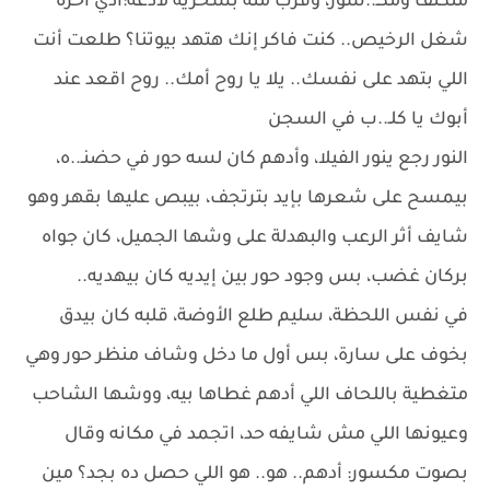
متكتف ومكـ..سور، وقرب منه بسخرية لاذعة:أدي آخرة
شغل الرخيص.. كنت فاكر إنك هتهد بيوتنا؟ طلعت أنت
اللي بتهد على نفسك.. يلا يا روح أمك.. روح اقعد عند
أبوك يا كلـ..ب في السجن
النور رجع ينور الفيلا، وأدهم كان لسه حور في حضنـ..ه،
بيمسح على شعرها بإيد بترتجف، بيبص عليها بقهر وهو
شايف أثر الرعب والبهدلة على وشها الجميل، كان جواه
بركان غضب، بس وجود حور بين إيديه كان بيهديه..
في نفس اللحظة، سليم طلع الأوضة، قلبه كان بيدق
بخوف على سارة، بس أول ما دخل وشاف منظر حور وهي
متغطية باللحاف اللي أدهم غطاها بيه، ووشها الشاحب
وعيونها اللي مش شايفه حد، اتجمد في مكانه وقال
بصوت مكسور: أدهم.. هو.. هو اللي حصل ده بجد؟ مين