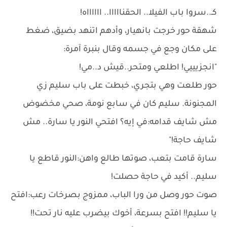
كـ..سروا باب الفيلا.. الحقنااااا.. ااااااه!
شهقة حور خرجت بانهيار، وأدهم اتنهد بضيق، ضغط
على مكان وجع في جسمه وقال بنبرة آمرة:
"انجزيييي! اطلعي ومتحر..قيش د..مي!
حور طلعت وهي بتجري، خبطت على باب سليم زي
المجنونة. سليم كان في سابع نومة، صحي مخضوض
مش شايف قدامه:في إيه؟ افتحي النور يا سارة.. مش
شايف حاجة!"
سارة قامت بتعب، صوتها طالع واهن:النور قاطع يا
سليم.. أكيد في حاجة حصلت!
صوت حور وصل من ورا الباب، ممزوج بصرخات رعب:افتح
يا سليم!! افتح بسرعة، أخوك بيضرب عليه نار تحت!!