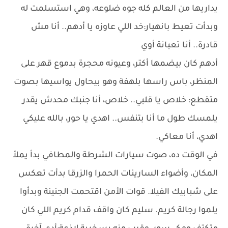
يداريها من العالم كله جوه ضلوعه، وهي استسلمت له
وبدأت تعيط بانهيار:خد اللي عاوزه يا أدهم.. أنا مش
قادرة.. أنا تعبانة أوي
أدهم كان بيضمها أكتر، وعيونه محجرة بدموع قهر على
المنظر، باس راسها بلهفة وهو بيحاول يواسيها بصوت
متقطع: خلاص يا قلبي.. خلاص، أنا جنبك محدش يقدر
يلمسك طول ما أنا بتنفس.. اهدي يا حور، بالله عليكي
اهدي، أنا معاكي.
في الوقت ده، صوت سيارات الشرطة والمطافي بدأ يملأ
المكان، وأضواء السارينات الحمرا والزرقا بدأت تعكس
على شبابيك الفيلا. قوات الأمن اقتحمت الجنينة وبدأوا
يلموا رجالة كريم. سليم كان واقف قدام كريم اللي كان