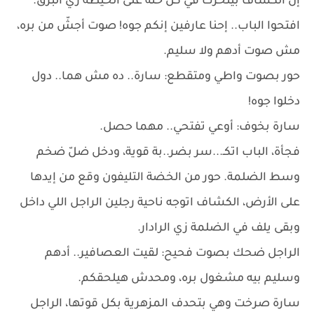
إن الكشاف بيتحرك في كل حتة على الحيطة زي البرق.
افتحوا الباب.. إحنا عارفين إنكم جوه! صوت أجشّ من بره،
مش صوت أدهم ولا سليم.
حور بصوت واطي ومتقطع: سارة.. ده مش هما.. دول
دخلوا جوه!
سارة بخوف: أوعي تفتحي.. مهما حصل.
فجأة، الباب اتكـ...سر بضر..بة قوية، ودخل ضلّ ضخم
وسط الضلمة. حور من الخضة التليفون وقع من إيدها
على الأرض، الكشاف اتوجه ناحية رجلين الراجل اللي داخل
وبقى يلف في الضلمة زي الرادار.
الراجل ضحك بصوت فحيح: لقيت العصافير.. أدهم
وسليم بيه مشغول بره، ومحدش هيلحقكم.
سارة صرخت وهي بتحدف المزهرية بكل قوتها، الراجل