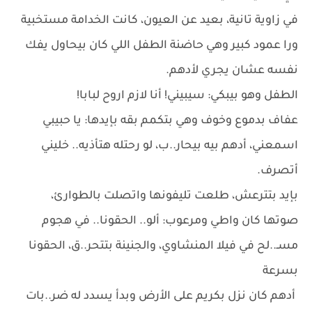
في زاوية تانية، بعيد عن العيون، كانت الخدامة مستخبية
ورا عمود كبير وهي حاضنة الطفل اللي كان بيحاول يفك
نفسه عشان يجري لأدهم.
الطفل وهو بيبكي: سيبيني! أنا لازم اروح لبابا!
عفاف بدموع وخوف وهي بتكمم بقه بإيدها: يا حبيبي
اسمعني، أدهم بيه بيحار..ب، لو رحتله هتأذيه.. خليني
أتصرف.
بإيد بتترعش، طلعت تليفونها واتصلت بالطوارئ،
صوتها كان واطي ومرعوب: ألو.. الحقونا.. في هجوم
مسـ..لح في فيلا المنشاوي، والجنينة بتتحر..ق، الحقونا
بسرعة
أدهم كان نزل بكريم على الأرض وبدأ يسدد له ضر..بات