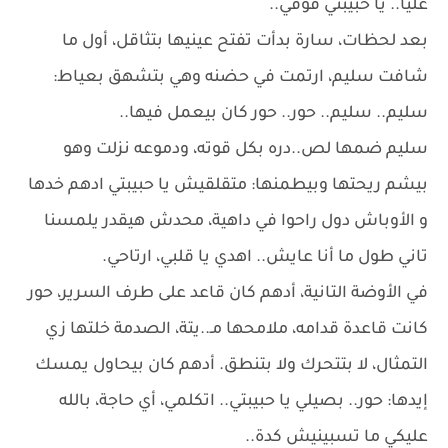
عليا.. يا حبيبتي فوقي..
بعد لحظات، سارة بدأت تفتح عينيها بتثاقل، أول ما
شافت سليم، ارتمت في حضنه وهي بتشهق بعياط:
سليم.. سليم.. حور.. حور كان بيعمل فيها..
سليم ضمها لص..دره بكل قوته، ودموعه نزلت وهو
بيشم ريحتها وبيطمنها: متقلقيش يا حبيبتي ادهم خدها
و الأوباش دول راحوا في داهية، محدش هيقدر يلمسنا
تاني طول ما أنا عايش.. اهدي يا قلبي، ارتاحي.
في الأوضة التانية، أدهم كان قاعد على طرف السرير، حور
كانت قاعدة قدامه، ملامحها مـ..يتة، الصدمة خلتها زي
التمثال، لا بتتحرك ولا بتنطق. أدهم كان بيحاول يمسك
إيدها: حور.. بصيلي يا حبيبتي.. اتكلمي، أي حاجة، بالله
عليكي ما تسبينيش كدة..