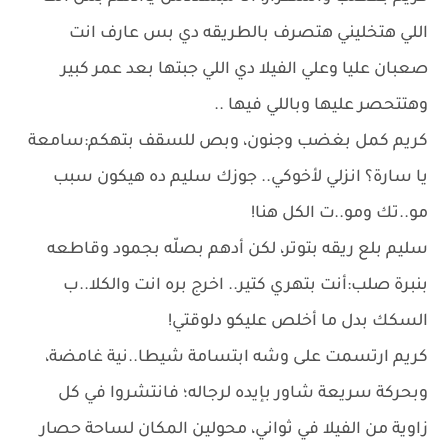
اللي هتخليني هتصرف بالطريقه دي بس عارف انت
صعبان عليا وعلي الفيلا دي اللي جبتها بعد عمر كبير
وهتتحصر عليها وباللي فيها ..
كريم كمل بغضب وجنون، وبص للسقف بتهكم:سامعة
يا سارة؟ انزلي لأخوكي.. جوزك سليم ده هيكون سبب
مو..تك ومو..ت الكل هنا!
سليم بلع ريقه بتوتر، لكن أدهم بصلّه بجمود وقاطعه
بنبرة صلب:أنت بتهري كتير.. اخرج بره انت والكلا..ب
السكك بدل ما أخلص عليكو دلوقتي!
كريم ارتسمت على وشه ابتسامة شيطا..نية غامضة،
وبحركة سريعة شاور بإيده لرجاله؛ فانتشروا في كل
زاوية من الفيلا في ثواني، محولين المكان لساحة حصار