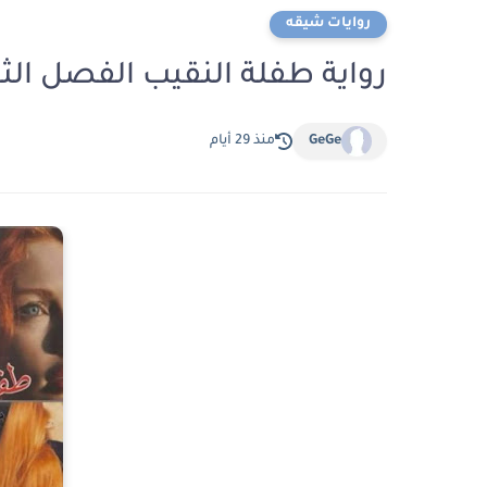
روايات شيقه
رواية طفلة النقيب الفصل الثامن عشر 18 ب
GeGe
منذ 29 أيام