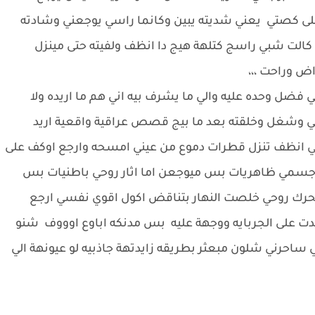
لى كصتي يعني شديته يبين وكانما راسي يوجعني وشادته
 كالت شبي راسج كتلهة هيج دا انظف ولفيته حتى مينزل
ض وراحت ،،،
ي فضل وحده عليه والي ما يشرف بيه اني هم ما اريده ولا
بي وشغل وخلقته بعد ما بيج قصص عراقية واقعية اريد
ني انظف تنزل قطرات دموع من عيني امسحه وارجع اوكف على
سمي ظاهريات بس ميوجعن اما اثار روحي باطنيات بس
تحرك روحي خلصت النهار بتناقض اكول اقوي نفسي ارجع
دت على الجربايه ووجهة عليه بس مدنكه اباوع اوووف شنو
ساحرني شلون مبعثر بطريقه زايدتهة جاذبيه لو عيونهة الي