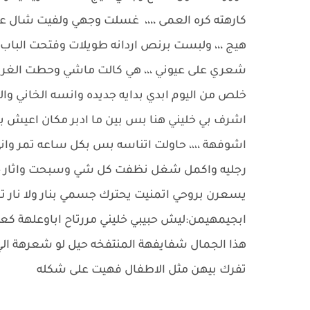
كارهته كره العمى ،،،، غسلت وجهي ولفيت شال ع
هيج ،،، ولبست برنص اردانه طويلات وفتحت الباب
شعري على عيوني ،،، هي كالت ماشي وحطت الغرا
خلص من اليوم ابدي بدايه جديده وانسه الخاني وال
اشرف بي خليني هنا بس بين ما ادبر مكان اعيش 
اشوفهة ،،،، حاولت اتناسه بس بكل ساعه تمر وا
رجليه واكمل شغل نظفت كل شي وسبحت واثار ج
يسعرن بروحي اتمنيت يحترك جسمي بنار ولا نار 
ابجيمهيمن:ليش حبيبي خليني مررتاح اباوعلهة كع
هذا الجمال شفايفهة المنتفخه حيل لو شعرهة الي 
تفرك بيهن مثل الاطفال فهيت على شكله