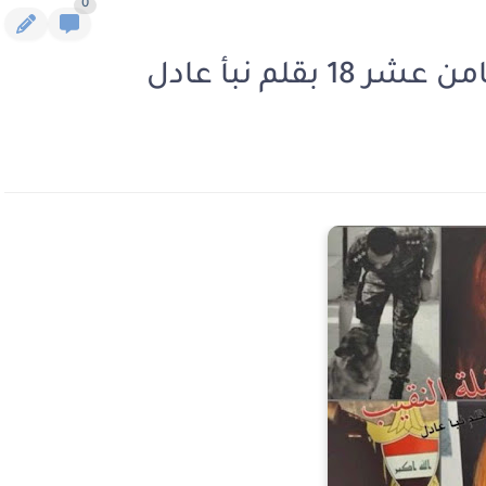
0
قلم نبأ عادل