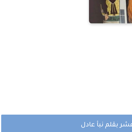
شر بقلم نبأ عادل