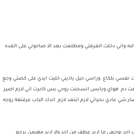
نه.واني دخلت الغرفتي ومطلعت بعد الا صاحوني على الغده
نفسي بلكاع وراسي حيل ياذيني خليت ايدي على كصتي وجع
ت دم هواي ويابس انسحنت روحي بس كابرت اني لازم اصير
ار شي عادي بحياتي لازم ابتعد لازم اندك الباب عرفتهة زوجه
حد بوجعي ما اريد عطف من احد ولا اريد مهيمن يرجع