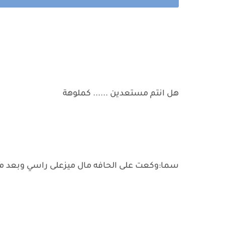
هل انتم مستعدين ...... كملوهة
سما:وكعت على الحافه مال ميزعلى راسي وبعد م