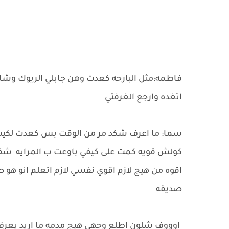
فاطمه:مثل البارحه كعدت وهن جابلي الريوك وشال
اتغده وارجع الغرفتي
سما: ما اعرف شكد مر من الوقت بس كعدت لكيت 
كولش قويه كمت على كيفي باوعت ب المرايه شف
اقوه من هيج لازم اقوي نفسي لازم اتعلم انو هو ص
صديقه
اوووف شلون اطلع وجهي هيج مدمه ما اريد يعرف ا