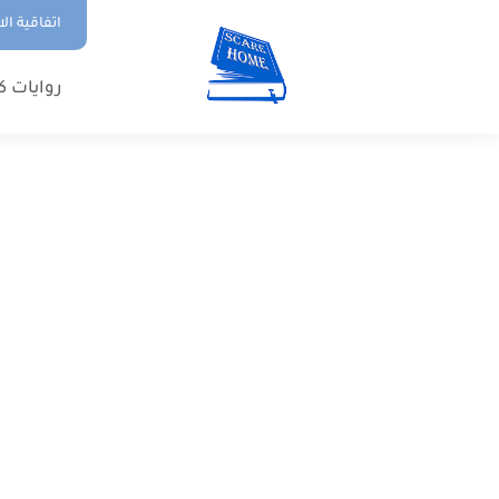
اتفاقية ال
روايات ك