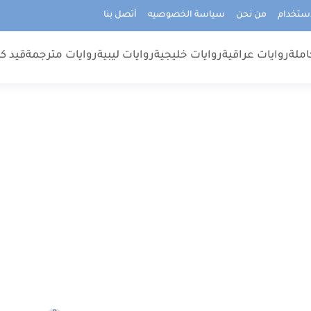
استخدام
من نحن
سياسة الخصوصيه
أتصل بنا
املة
روايات عراقية
روايات خليجية
روايات ليبية
روايات مترجمة
قيد كت