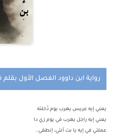
رواية ابن داوود الفصل الأول بقلم 
يعني إيه عريس يهرب يوم دُخلته
يعني إيه راجل يهرب في يوم زي دا
عملتي في إيه يا بت أنتي، إنطقي..