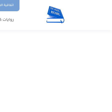
اتفاقية ال
روايات ك