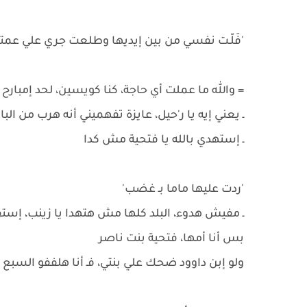
'فَلّـت نفسي من بين إيديها وطلعت جري علي عمتي 
= والله ما عملت أي حاجة، كنا كويسين، لحد إمبارح
ـ يعني إيه يا ر'حيل، عايزة تفهميني أنه هرب من البا
ـ إستهدي بالله يا فتحية مش كدا
'ردت عليها ماما بـ غضب'
ـ مفيش هدوء، البلد كلها مش هتهدا يا زينب، إست
بس أنا أمها، فتحية بنت ناصر
ولو إبن داوود ضحك علي بنتي، فـ أنا هلففو السبع