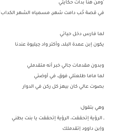
'ومن هنا بدأت حكايتي
في قصة حُب دامت شهر، مسمياه الشهر الكداب'
لما فارس دخل حياتي
يكون إبن عمدة البلد، وأكتر واد حِيليوة عندنا
وبدون مقدمات جالي خبر أنه متقدملي
لما ماما طلعتلي فوق، في أوضتي
بصوت عالي كان بيهز كل ركن في الدوار
وهي بتقول:
ـ الرؤية إتحققت، الرؤية إتحققت يا بنت بطني
وإبن داوود إتقدملك