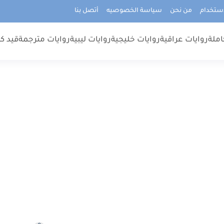
استخدام
من نحن
سياسة الخصوصيه
أتصل بنا
املة
روايات عراقية
روايات خليجية
روايات ليبية
روايات مترجمة
قيد كت