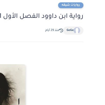
روايات شيقه
رواية ابن داوود الفصل الأول 1 بقلم فاتن أسامة
GeGe
منذ 29 أيام