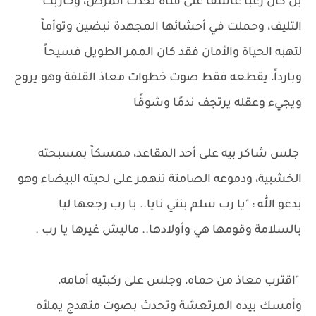
بل كان رعباً عاشقاً على فتاة تحدت المرض، وحاربت
التليف، وحملت في أحشائها المجهدة نبضين وتوأماً
لتهبه الحياة والأمان فقد كان الممر الطويل فسيحاً
وبارداً، يقطعه فقط صوت خطوات معاذ القلقة وهو يروح
ويجيء وعقله يرتجف ندمًا وشوقًا
جلس شاكر بيه على أحد المقاعد، ممسكاً بمسبحته
الخشبية، ودموعه الصامتة تنهمر على لحيته البيضاء وهو
يدعو الله : "يا رب سلم بنتي نايا.. يا رب رجعها ليا
بالسلامة وقومها هي وأولادها.. ماليش غيرها يا رب .
"اقترب معاذ من حماه، وجلس على ركبتيه أمامه،
وأمسك بيده المرتعشة وتحدث بصوت متهدج يملأه