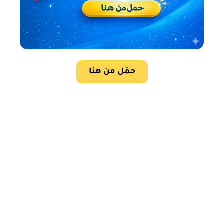
حمّل من هنا