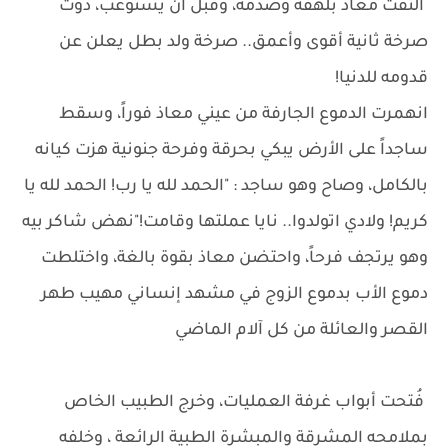
التفت معاذ بلهفة وصدمة، وقبل أن يستوعب، دوت
صرخة ثانية أقوى وأعمق.. صرخة ولد بطل يعلن عن
قدومه للدنيا!
انهمرت الدموع الجارفة من عيني معاذ فوراً، وسقط
ساجداً على الأرض يبكي بحرقة وفرحة جنونية هزت كيانه
بالكامل، وصاح وهو ساجد : "الحمد لله يا رب! الحمد لله يا
كريم! ولادي اتولدوا.. نايا عملتها وقامت!"نهض شاكر بيه
وهو يرتجف فرحاً، واحتضن معاذ بقوة بالغة، واختلطت
دموع الأب بدموع الزوج في مشهد إنساني مهيب طهر
القصر والعائلة من كل آلام الماضي
فُتحت أبواب غرفة العمليات، وخرج الطبيب الخاص
بملامحه المشرقة والمبشرة الطبية الرائعة ، وخلفه