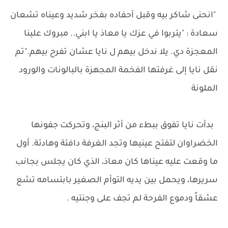
"انحنى شاكر بيه وقبل أحفاده بفخر شديد وعيناه تشعان
سعادة : "يتربوا في عزك يا معاذ يا ابني.. مبروك علينا
المعجزة دي. يلا ندخل بيهم ل نايا عشان تفرح بيهم."تم
نقل نايا إلى غرفتها الفخمة المجهزة بالبالونات والورود
الملونة
بدأت نايا تفوق ببطء من أثر البنج، وتحركت جفونها
الخضراوان لتفتح عينيها وتجد الغرفة دافئة وهادئة. أول
ما وقعت عليه عيناها كان معاذ، الذي كان يجلس بجانب
سريرها، ويحمل بين يديه التوأم الصغير بابتسامه تشع
عشقاً ودموع الفرحة لم تجف على وجنتيه .