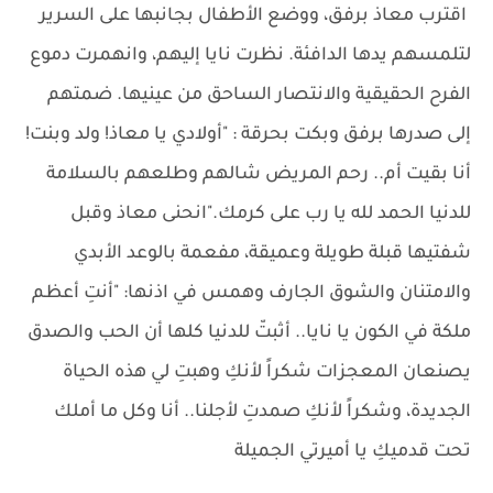
اقترب معاذ برفق، ووضع الأطفال بجانبها على السرير
لتلمسهم يدها الدافئة. نظرت نايا إليهم، وانهمرت دموع
الفرح الحقيقية والانتصار الساحق من عينيها. ضمتهم
إلى صدرها برفق وبكت بحرقة : "أولادي يا معاذ! ولد وبنت!
أنا بقيت أم.. رحم المريض شالهم وطلعهم بالسلامة
للدنيا الحمد لله يا رب على كرمك."انحنى معاذ وقبل
شفتيها قبلة طويلة وعميقة، مفعمة بالوعد الأبدي
والامتنان والشوق الجارف وهمس في اذنها: "أنتِ أعظم
ملكة في الكون يا نايا.. أثبتّ للدنيا كلها أن الحب والصدق
يصنعان المعجزات شكراً لأنكِ وهبتِ لي هذه الحياة
الجديدة، وشكراً لأنكِ صمدتِ لأجلنا.. أنا وكل ما أملك
تحت قدميكِ يا أميرتي الجميلة