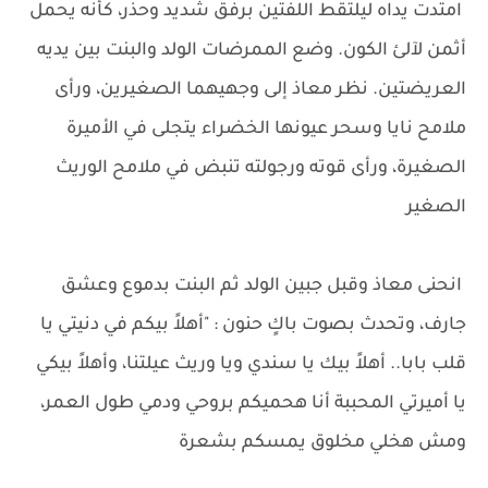
امتدت يداه ليلتقط اللفتين برفق شديد وحذر، كأنه يحمل
أثمن لآلئ الكون. وضع الممرضات الولد والبنت بين يديه
العريضتين. نظر معاذ إلى وجهيهما الصغيرين، ورأى
ملامح نايا وسحر عيونها الخضراء يتجلى في الأميرة
الصغيرة، ورأى قوته ورجولته تنبض في ملامح الوريث
الصغير
انحنى معاذ وقبل جبين الولد ثم البنت بدموع وعشق
جارف، وتحدث بصوت باكٍ حنون : "أهلاً بيكم في دنيتي يا
قلب بابا.. أهلاً بيك يا سندي ويا وريث عيلتنا، وأهلاً بيكي
يا أميرتي المحببة أنا هحميكم بروحي ودمي طول العمر،
ومش هخلي مخلوق يمسكم بشعرة