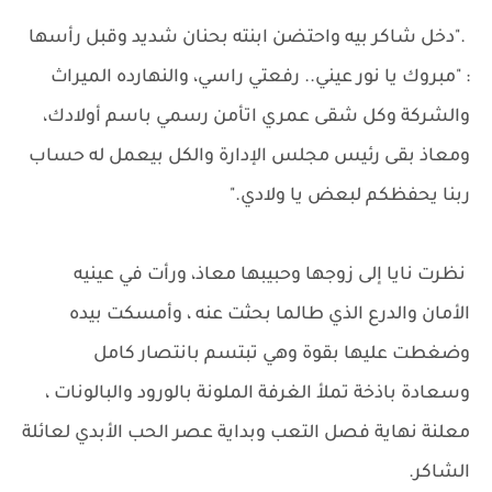
."دخل شاكر بيه واحتضن ابنته بحنان شديد وقبل رأسها
: "مبروك يا نور عيني.. رفعتي راسي، والنهارده الميراث
والشركة وكل شقى عمري اتأمن رسمي باسم أولادك،
ومعاذ بقى رئيس مجلس الإدارة والكل بيعمل له حساب
ربنا يحفظكم لبعض يا ولادي."
نظرت نايا إلى زوجها وحبيبها معاذ، ورأت في عينيه
الأمان والدرع الذي طالما بحثت عنه ، وأمسكت بيده
وضغطت عليها بقوة وهي تبتسم بانتصار كامل
وسعادة باذخة تملأ الغرفة الملونة بالورود والبالونات ،
معلنة نهاية فصل التعب وبداية عصر الحب الأبدي لعائلة
الشاكر.