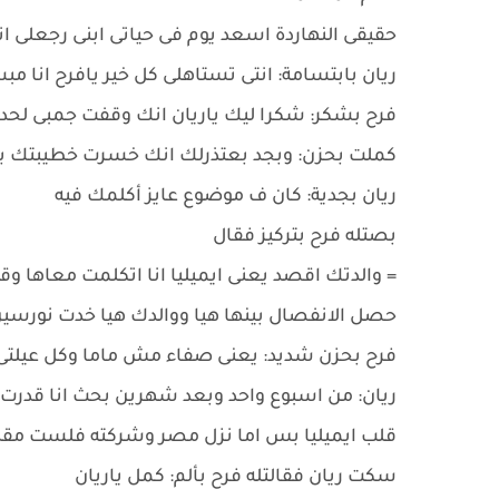
حقيقى النهاردة اسعد يوم فى حياتى ابنى رجعلى 
ريان بابتسامة: انتى تستاهلى كل خير يافرح انا
فرح بشكر: شكرا ليك ياريان انك وقفت جمبى لح
كملت بحزن: وبجد بعتذرلك انك خسرت خطيبتك ب
ريان بجدية: كان ف موضوع عايز أكلمك فيه
بصتله فرح بتركيز فقال
= والدتك اقصد يعنى ايميليا انا اتكلمت معاها وق
حصل الانفصال بينها هيا ووالدك هيا خدت نورسين و
فرح بحزن شديد: يعنى صفاء مش ماما وكل عيلتى
ريان: من اسبوع واحد وبعد شهرين بحث انا قدرت
قلب ايميليا بس اما نزل مصر وشركته فلست م
سكت ريان فقالتله فرح بألم: كمل ياريان