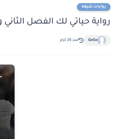
روايات شيقه
رواية حياتي لك الفصل الثاني والعشرون 22 ب
GeGe
منذ 26 أيام