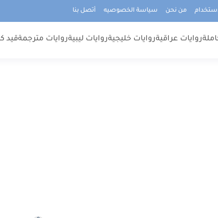
استخدام
من نحن
سياسة الخصوصيه
أتصل بنا
املة
روايات عراقية
روايات خليجية
روايات ليبية
روايات مترجمة
قيد كت