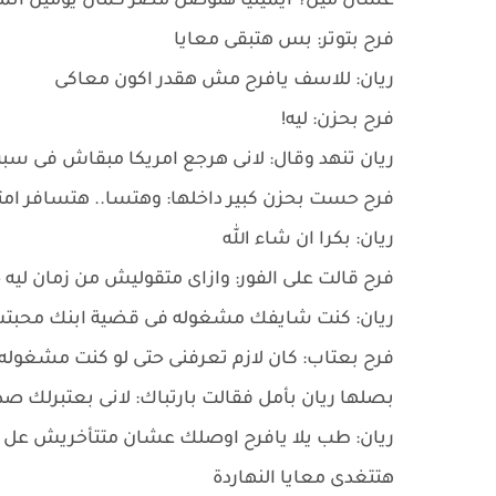
عشان مين؟ ايميليا هتوصل مصر كمان يومين اتمن
فرح بتوتر: بس هتبقى معايا
ريان: للاسف يافرح مش هقدر اكون معاكى
فرح بحزن: ليه!
ريان تنهد وقال: لانى هرجع امريكا مبقاش فى سبب
فرح حست بحزن كبير داخلها: وهتسا.. هتسافر امت
ريان: بكرا ان شاء الله
فرح قالت على الفور: وازاى متقوليش من زمان ليه 
ريان: كنت شايفك مشغوله فى قضية ابنك محبت
فرح بعتاب: كان لازم تعرفنى حتى لو كنت مشغوله
بصلها ريان بأمل فقالت بارتباك: لانى بعتبرلك ص
ريان: طب يلا يافرح اوصلك عشان متتأخريش عل 
هتتغدى معايا النهاردة