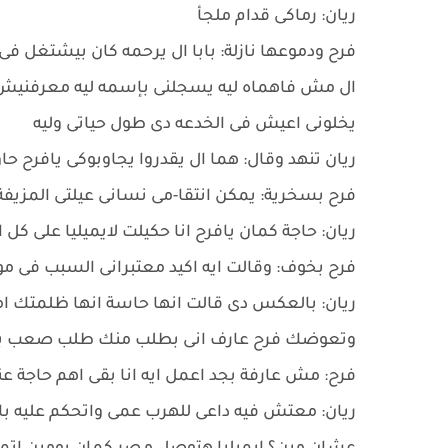
ريان: رماكى قدام ملجأ
فرح ودموعها نازلة: بابا ال يرحمه كان بيشتغل ف
ال مش فاهماه ليه يسجلنى بإسمه ليه معرفنيش ا
يخلونى اعيش فى الخدعه دى طول حياتى وليه
ريان تنهد وقال: هما ال يقدروا يجاوبوكى يافرح ح
فرح بسخرية: يمكن انتقا-مى نسانى عيلتى المزيفة
ريان: حاجة كمان يافرح انا حكيلت لايميليا على كل 
فرح بخوف: وقالت ايه اكيد معتبرانى السبب فى مو
ريان: بالعكس دى قالت انها حاسة انها ظلمتك 
وتعوضك فرح عارف انى بطلب منك طلب صعب بس
فرح: مش عارفة بجد اعمل ايه انا بقى اهم حاجة عن
ريان: معتش فيه داعى للهرب عمى واتحكم عليه با