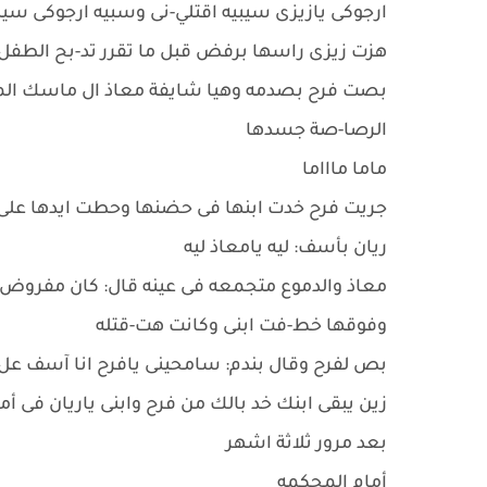
ارجوكى يازيزى سيبيه اقتلي-نى وسبيه ارجوكى سيب
هزت زيزى راسها برفض قبل ما تقرر تد-بح الطف
بصت فرح بصدمه وهيا شايفة معاذ ال ماسك ال
الرصا-صة جسدها
ماما ماااما
جريت فرح خدت ابنها فى حضنها وحطت ايدها عل
ريان بأسف: ليه يامعاذ ليه
معاذ والدموع متجمعه فى عينه قال: كان مفروض 
وفوقها خط-فت ابنى وكانت هت-قتله
بص لفرح وقال بندم: سامحينى يافرح انا آسف عل 
زين يبقى ابنك خد بالك من فرح وابنى ياريان فى أم
بعد مرور ثلاثة اشهر
أمام المحكمه