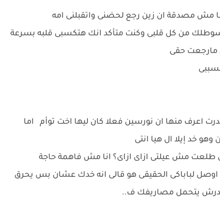
انا مش مصدقة ان زين رجع لحضنى واتقبلنى امه
 مبسوطلك من كل قلبى وكنت متأكد انك هتكسبى قلبه بسرعة
د مارجعت حقى
سببى
درت اعرف منها ان نورسين فعلا كان ليها اخت توأم اما
هو خد إيلا ال هيا انتى
 طلعت مش عيلتى ازاى ازاى؟ انا مش فاهمة حاجة
 اوصل لباباكى الحقيقى هو قالى انه خدك عشان بس يحرق
قدرش يتحمل مصاريفك ف..