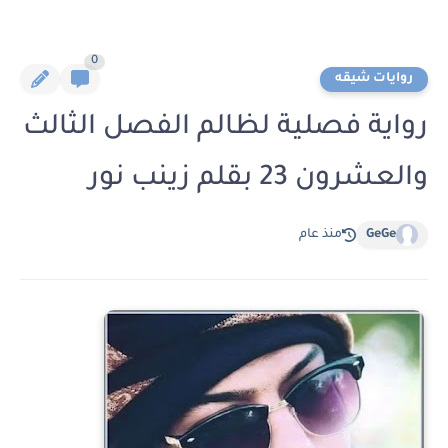
0
روايات شيقه
رواية فصلية لظالم الفصل الثالث
والعشرون 23 بقلم زينب نور
GeGe
منذ عام