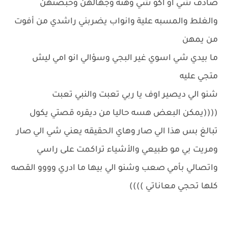
صادف شي او اكو شي وهنة وجهالهن وخبصتهن
والغلط والمسبه علية وانواب يضربني راشدي من أفوت
من يمهن
ما بيدي شي اسوي غير البجي وسؤالي انو امي ليش
متجي عليه
شنو الي ديصير اوف يا ربي تعبت والنبي تعبت
((((يمكن البعض هسه حاليا من ديقره قصتي يكول
تبالغ بس هذا الي صار وهاي الحقيقه يعني شي الي صار
ومريت بي مو طبيعي والأشياء تراكمت على راسي
واتصالي بأمي صعب وشنو الي بيها ما ادري وووو القصه
كلها تحجي معاناتي ))))