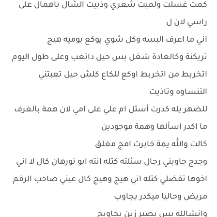
كمت غسلت ولميت شعري وذبيت الشال باهمال على
راسي لان ل
اني ما اعرف البسه وكل شوي يوكع يوميه هيج
تريكنة وكالعادة شغل بس حيل داتعب وعلى طول اليوم
اتخربط من اتخربط اوكع للكاع كلش حيل تعبتني
التنساوه وتاذيت
للضهر يله كدرت أسئل ام علي على امي لان همة بالغرف
ما اكدر اسألها وهمة موجودين
كالت والله يمة خابرت امج مغلق
وجدج جاوبني رجال سئلته كتله انته ابو نورهان كال لا اني
اخوها تفضلي كتله اني هيج وهيج كال عيني صاحب الرقم
مريض وحاليا ميكدر يجاوب
وانشالله بس يصير زين يجاوبج