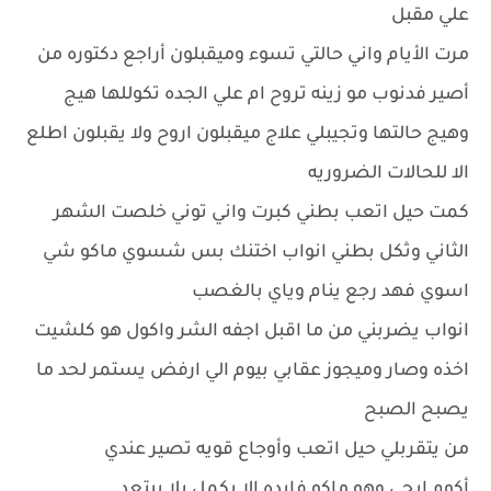
علي مقبل
مرت الأيام واني حالتي تسوء وميقبلون أراجع دكتوره من
أصير فدنوب مو زينه تروح ام علي الجده تكوللها هيج
وهيج حالتها وتجيبلي علاج ميقبلون اروح ولا يقبلون اطلع
الا للحالات الضروريه
كمت حيل اتعب بطني كبرت واني توني خلصت الشهر
الثاني وثكل بطني انواب اختنك بس شسوي ماكو شي
اسوي فهد رجع ينام وياي بالغصب
انواب يضربني من ما اقبل اجفه الشر واكول هو كلشيت
اخذه وصار وميجوز عقابي بيوم الي ارفض يستمر لحد ما
يصبح الصبح
من يتقربلي حيل اتعب وأوجاع قويه تصير عندي
أكوم ابجي وهو ماكو فايده الا يكمل يلا يبتعد