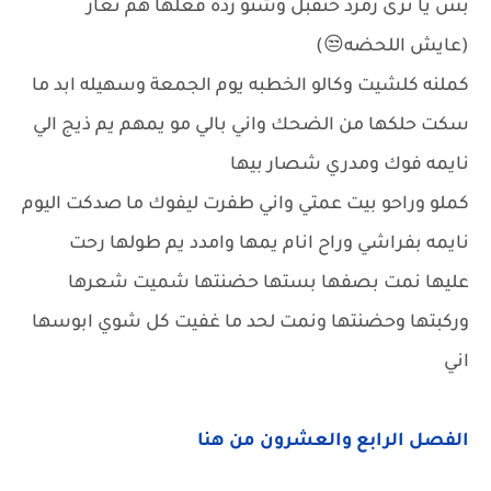
بس يا ترى زمرد حتقبل وشنو رده فعلها هم تغار
(عايش اللحضه😒)
كملنه كلشيت وكالو الخطبه يوم الجمعة وسهيله ابد ما
سكت حلكها من الضحك واني بالي مو يمهم يم ذيج الي
نايمه فوك ومدري شصار بيها
كملو وراحو بيت عمتي واني طفرت ليفوك ما صدكت اليوم
نايمه بفراشي وراح انام يمها وامدد يم طولها رحت
عليها نمت بصفها بستها حضنتها شميت شعرها
وركبتها وحضنتها ونمت لحد ما غفيت كل شوي ابوسها
اني
الفصل الرابع والعشرون من هنا