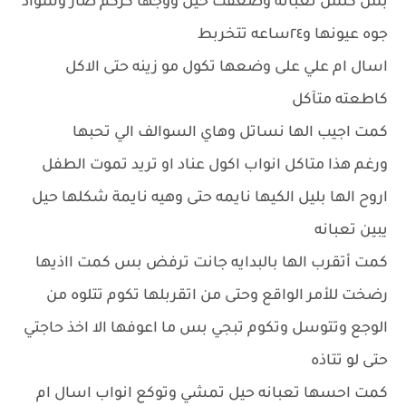
بس كلش تعبانه وضعفت حيل ووجها كركم صار وسواد
جوه عيونها و٢٤ساعه تتخربط
اسال ام علي على وضعها تكول مو زينه حتى الاكل
كاطعته متآكل
كمت اجيب الها نساتل وهاي السوالف الي تحبها
ورغم هذا متاكل انواب اكول عناد او تريد تموت الطفل
اروح الها بليل الكيها نايمه حتى وهيه نايمة شكلها حيل
يبين تعبانه
كمت أتقرب الها بالبدايه جانت ترفض بس كمت ااذيها
رضخت للأمر الواقع وحتى من اتقربلها تكوم تتلوه من
الوجع وتتوسل وتكوم تبجي بس ما اعوفها الا اخذ حاجتي
حتى لو تتاذه
كمت احسها تعبانه حيل تمشي وتوكع انواب اسال ام