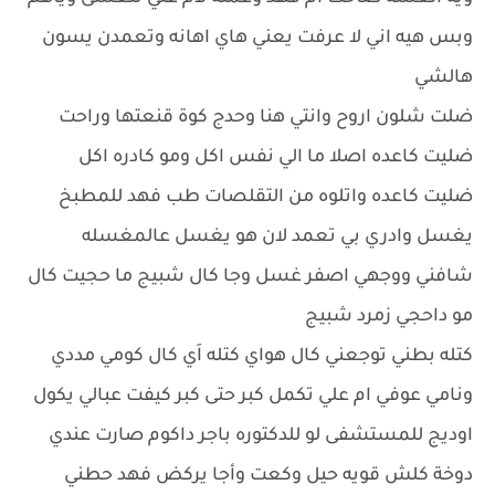
وبس هيه اني لا عرفت يعني هاي اهانه وتعمدن يسون
هالشي
ضلت شلون اروح وانتي هنا وحدج كوة قنعتها وراحت
ضليت كاعده اصلا ما الي نفس اكل ومو كادره اكل
ضليت كاعده واتلوه من التقلصات طب فهد للمطبخ
يغسل وادري بي تعمد لان هو يغسل عالمغسله
شافني ووجهي اصفر غسل وجا كال شبيج ما حجيت كال
مو داحجي زمرد شبيج
كتله بطني توجعني كال هواي كتله اَي كال كومي مددي
ونامي عوفي ام علي تكمل كبر حتى كبر كيفت عبالي يكول
اوديج للمستشفى لو للدكتوره باجر داكوم صارت عندي
دوخة كلش قويه حيل وكعت وأجا يركض فهد حطني