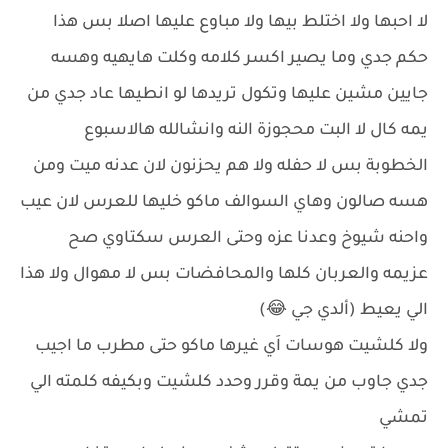
لا احبها ولا اختلط بيها ولا مباوع عليها اصلا بس هذا
حكم جدي وما يصير اكسر كلامه وكلت هايهيه وهسه
جايين مشين عليها وتكول تريدها لو انطيها عاد جدي من
يمه كال لا البت محجوزة النه وانشالله هالاسبوع
الخطوبة بس لا حفله ولا هم يحزنون لان عدنه ميت ومن
هسه صالون وهاي السوالف ماكو خليها للعرس لان عيب
واحنه شيوخ وعدنا عزه وحتى العرس سكتاوي صح
عزيمه والعربان كلها والمحافضات بس لا مهوال ولا هذا
الي يعيط (ألدي جي 😂)
ولا كلشيت هوسات اَي غيرها ماكو حتى مطرب ما اجيب
جدي جاوب من يمة وقرر وحدد كلشيت وبكيفه كلمته الي
تمشي