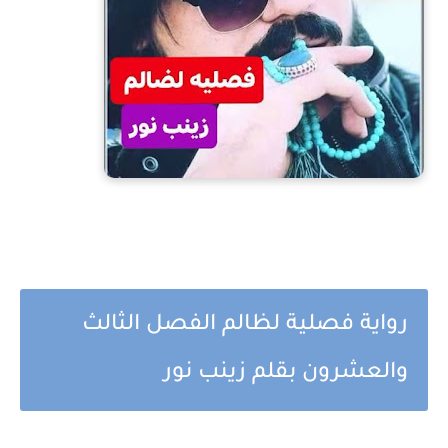
رواية فصلية لظالم الفصل الثالث
والعشرون بقلم زينب نور