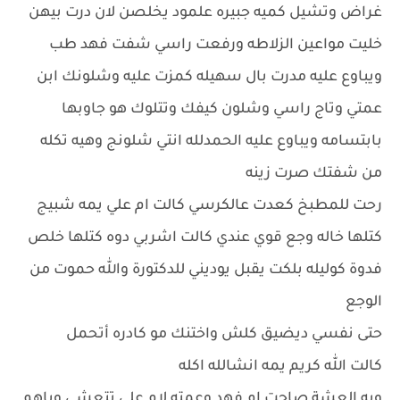
غراض وتشيل كميه جبيره علمود يخلصن لان درت بيهن
خليت مواعين الزلاطه ورفعت راسي شفت فهد طب
ويباوع عليه مدرت بال سهيله كمزت عليه وشلونك ابن
عمتي وتاج راسي وشلون كيفك وتتلوك هو جاوبها
بابتسامه ويباوع عليه الحمدلله انتي شلونج وهيه تكله
من شفتك صرت زينه
رحت للمطبخ كعدت عالكرسي كالت ام علي يمه شبيج
كتلها خاله وجع قوي عندي كالت اشربي دوه كتلها خلص
فدوة كوليله بلكت يقبل يوديني للدكتورة والله حموت من
الوجع
حتى نفسي ديضيق كلش واختنك مو كادره أتحمل
كالت الله كريم يمه انشالله اكله
ويه العشة صاحت ام فهد وعمته لام علي تتعشى وياهم