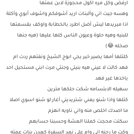
ارفض وكل مره اكول محجوزة لابن عمتها
وهسه جيت اني وألبنات اريد أشوفكم واشوف أبوي وأكلة
اذا ميريدها ليش أضل اطرد بالخطابة واوكف بقسمتها
للبنيه وهيه حلوة وعيون الناس كلها عليها (هيه جنها
صخله 😂)
كلتلها أمها يصير خير يجي ابوج الشيخ ونفتهم ردت ام
فهد كالت لا عيني هيه بنيتي وجنتي مرت ابني مستحيل احد
ياخذها غير فهد
سهيله الابتسامه شكت حلكها مترين
كتلها واذا شنو يعني شتريديني أغار لو شنو اسوي اصلا
ما اصدك اخلص منه واني ناويه انهزم
سكتت محجت كملنا العشة وحسبنا حسابهم
وكت ما رحنه اني وام علي نمد السفرة كعدن بنات عمته