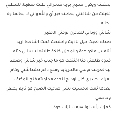
بحضنه ويكول شبيج بويه شجرالج طبت سهيله للمطبخ
تخبلت من شافتني بحضنه كبر اَي والله واني لا بحالها ولا
بحاله
شالني ووداني للمخزن نومني الحقير
صدك تعبت حيل تاذيت واختنكت كمت اشاخط اريد
أتنفس ماكو هوة والمخزن خنكة طلبتها بلساني كتله
فدوه طلعني منا اختنكت هو ما جذب خبر شالني وصعد
بيه لغرفته نومني عالجربايه وفتح دكم دشداشتي وكام
يفرك بصدري كال اوديج للجده مجاوبته فتح المكيف
بعدها نمت محسيت بشي صحيت الصبح هو نايم بصفي
وحاضني
كمزت رأسا وانهزمت نزلت جوة