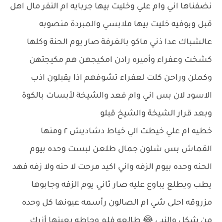
نضفناها اني وام علي وخليت بيها جربايه ام النفر مال اهل
قبل وبوفيه خليت بيها ملابسي والمبردة منصوبه
عالشباك عدا ذني ماكو بالغرفة صار يوم الحنة وكلها
كشخت وعفراء وأميره رادن امكيجهن هم مكيجتهن
وكملن وراحن كلت لعفراء تشوفهم اذا يقبلون اذب
الاسود لان بس اني وام فعد والشيخة لأبسات بالكوة
وبعد قرار الشيخة والشيخ قبلو
خطيه ام علي خيطت الي خياط دشاديش ٢ ومنها
القماش بس شلون جمال طلعن لبست وحده بيوم
الحنه وحده بيوم الزفه واني اكيد مرحت لا حنه ولا زفه فهد
يطب ويطلع يباوع عليه صار ثاني يوم الزفه وجابوها
مزروقه احلى شي ام الصالون رأسمه عيونها كل وحده
من شكل والنبي 😂 طالعه فلم وحاطه بعينها أزرك