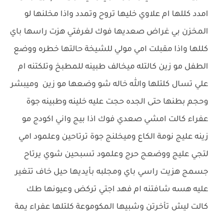
امدد كللها ام علاوي خليها تروح وتمدد واذا مخلنها لو
المخزن بي غراض صعديها فوك لغرفتي هزت راسها باي
كللها واذا مقبلت امي مولي للشيخة حالتها خطره ووضع
الطفل مو زين كالتله ميخالف طبينه للمطبخ وتلكتنه ام
علي تسال كلتلها والله خاله شو وضعها مو زين وميبشر
وحجم بطنها حتى الجده حجت عليه خلينه وطبينه جوة
عفراء كالت امشي صعدي فوك اذا بيج واني اكودج مو
زينه عليج نومة الكاع وميخلنج جوة ترتاحين وعلمود امي
لتجي عليج ووضعج حرج وعلمود تسبحين شوي يرتاح
جسمج هزيت راسي باي ومجلبه بأيديها حيل خاف تتغير
عليه هسه شافتنه ام فهد اجتي تركض وعيونها طك
كالت ليش تأخرتن وشبيها المكوموعة كلتلها عفراء يمة