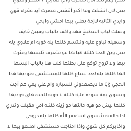
شبي رغم لحد الان متحرك واني صارلي ٣ اشهر وشوي
بس لان اختنكت وما اكدر أتنفس عصرت أيد عفراء قوي
وايدي الثانيه لازمة بطني بيها امشي وابجي
وصلت لباب المطبخ فهد واكف بالباب ومبين خايف
وسهيله تباوع عليه وتبتسم كللها يله خويه ام علاوي يله
بس وين العبا كلتله هيانها مو متعرف تلبسها وعثرت
بيها ولا تروح توكع على بطنها كلت هنا بالباب البسها
الها كللها يله لعد بساع كللها للمستشفى حتوديها هذا
الحجي وَيَا ما ديصعدوني للسياره وام علي يمي هم أجت
وتسوي يمة سوده عليه كلتله لا خويه للجده هاي حوديها
كللها ليش مو هيه حالتها مو زينه كلتله امي مقبلت وتدري
اذا خالفنه شسوي استغفر الله كللها يله دروحي
واخابركم كل شوي واذا احتاجت مستشفى اطلعو بيها لا