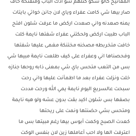
المفاتيح كالو شكو كتلهم شو ادك الباب ومتفتحة خاف
صار بيها شي كامت عفراء وياي لان جانن خواتي بايتات
يمنه صعدنه واني صعدت اركض ما عرفت شلون افتح
الباب طبيت اركض ولحكتني عفراء شفتها نايمة كلت
خافت متخربطه مصخنه مختنكة مغمى عليها شفتها
وفحصناها اني وعفراء على كيف طلعت نايمة مبيها شي
بس من التعب متحس باي شي بمعنى ذابه روحها جنازه
خلت ونزلت عفراء بعد ما اطمأنت عليها واني رحت
سبحت عالسريع اليوم نايمة يمي الله ورحت مددت
بصفها بس شلون اكيد بقت بدون عشه ولو هيه نايمة
ومتحس بشي حضنتها ونمت على ريحتها
كعدت الصبح وكمت أبوس بيها رغم مبيتها بس ما
اعترفت الها ولا احب أعاملها زين لان بنفس الوكت