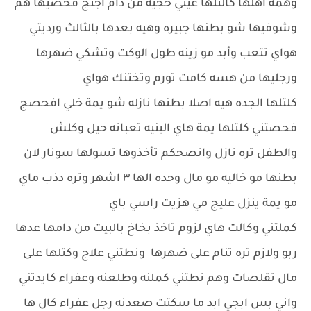
وهمة اهلها كالتلها عيني حجيه من دام اجتج فحصيها هم
وشوفيها شو بطنها جبيره وهيه بعدها بالثالث ورديتي
هواي تتعب وأبد مو زينه طول الوكت وتشكي ضهرها
ورجليها من هسه كامت تورم وتختنك هواي
كلتلها الجده هيه اصلا بطنها نازله شو يمة خلي افحصج
فحصتني كلتلها يمة هاي البنيه تعبانه حيل وكلش
والطفل تره نازل وانصحكم تأخذوها تسولها سونار لان
بطنها مو خاليه مو مال وحده الها ٣ اشهر وتره دذب ماي
مو يمة ينزل عليج مي هزيت راسي باي
كملتني وكالت هاي لزوم تاخذ بخاخ بالبيت من دامها عدها
ربو ولازم تره تنام على ضهرها ونطتني علاج وكتلها على
مال تقلصات وهم نطتني كملنه وطلعنه وعفراء كايدتني
واني بس ابجي ابد ما سكتت صعدنه رجل عفراء كال ها