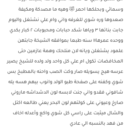
وسمائي وبحلكها احمر 🤣 وهيه ما مصدكة ومكيفة
صعدوها وره شوي للغرفه واني وام علي نشتغل واليوم
جابت بناتها ٣ وياها شكد حبابات ومحبوبات ٢ كبار بكدي
ووحده عمرها١١ سنه طبعا بموافقه الشيخة جابتهن
علمود يشتغلن ويانه لان منلحك وهمة عازمين حتى
المخافضات تكول ام علي كل واحد ولد ولده للشيخ يصير
عرسه هيج يسويله صار وكت الصب واحنه بالمطبخ بس
شوي وكفنه على صفحة طبو الولد وانوب بيهم هسه يله
شافوني فقدو واني جنت لابسه لون الدشداشه ماروني
صارخ وعيوني على كولتهم لون البحر يعني طالعه اكتل
والشال ميثبت على راسي كل شوي واكع وأعدله اخاف
من فهد بالنسبه الي عادي