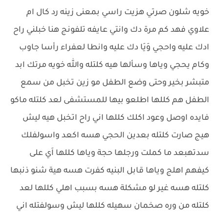
خويه شلون صرتي هزيت راسي بمعنى زينه رد كال ام
علاوي فهد كم مرة دك وانتي عايفه تلفونج هنا خبلني راح
ادك عليه واحجي وَيَا دك عليه وانطا لعفراء رأسا جاوب
وكام يحجي وياها وسألها هيه كلتله والله خويه مرتك ابد
متبشر بخير وحتى وضع الطفل مو زين تخبل من سمع
الطفل هم كللها اطلعو بيها للمستشفى لعد كلتله ماكو
فايده اوصل وعود اكلك كللها اني راح اتخبل هيه ليش
هيج صارت كلتله بعدين الحجي هسه اكعد واسولفلك
سدتهبعد ما كملت ورجلها حجة وياها كللها اَي على
كيفهم اهلج وياها قابل البنيه كفرت هسه هية شنو ذنبها
كلتله هسه غير لو مشكلة هسه بسبب اهلي كللها لعد
كلتله من وره صخمان سهيله كللها ليش وسولفتله اني