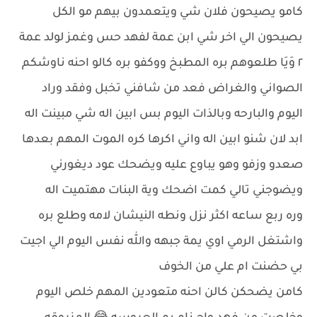
كامو يصيحون فلان شي ويتعمدون بيهم مو الكل
يصيحون الي اخر شي ابن عمة لفهد حس وغمز لولد عمة
٢ وَيَا طلعوهم بره المطبخ ووكفو بره كالو احنه ناوشكم
الصواني والغراض فعد من شافني تخبل وفقد وراد
اليوم والبارحه وبالذات اليوم بس ابين اله شي مبينت اله
ابد لان شنو ابين اله واني اكرها كره الموت المهم بعدها
صعدو وزفو وهو يباوع عليه ويضحك عود ديغورني
ويضوجني تالي كمت اضحك وية البنات مهتميت اله
وره ربع ساعه اكثر نزل ونطه النيشان لامه وطلع بره
واشتغل الرمي اوي يمة جبهه والله نفس اليوم الي اجيت
بي حضنت ام علي من الخوف
كامن يضحكن كالن احنه متعودين المهم خلص اليوم