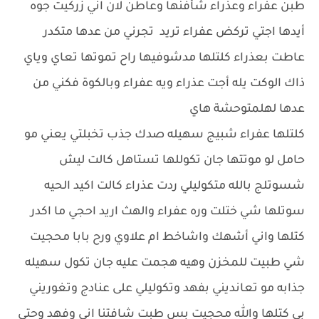
طبن عفراء وعذراء شأفنها وعاطن لان اني زركيت جوه
أيدها اجتي تركض عفراء تريد تجرني من عدها متكدر
عاطت بعذراء كلتلها مدشوفيها راح تموتها تعاي وياي
ذاك الوكت يله أجت عذراء ويه عفراء وبالكوة فكني من
عدها لهلمتوحشة هاي
كلتلها عفراء شبيج سهيله صدك جذب تخبلتي يعني مو
حامل لو موتتها جان تكوللها تستاهل كالت ليش
شسوتلج بالله متكوليلي ردت عذراء كالت اكيد الحيه
سوتلها شي ختلت وره عفراء والهث اريد احجي ما اكدر
كتلها واني أشهك واشاخط ام علاوي ورح بابا محجيت
شي طبيت للمخزن وهيه هجمت عليه جان تكول سهيله
جذابه مو تعانديني بفهد وتكوليلي على عنادج وتغوريني
بي كتلها والله محجيت بس طبت شافتنا اني وفهد وحتى