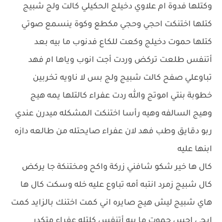
وكتلها فدوة ام علاوي دخيلج الحكيلي كالت ولج شبيج
كتلها اختنكت احجي وحجي مكطع وكوة ينسمع صوتي
كتلها حموت دخيلج وكعت للكاع فدنوب ما بيه بعد
أتنفس طلعت تركض وردت أجت انوب وياها ام فهد
تباوعلي صفح كالت شبيج ولج بس لا ناويه تخربين
خطوبة بنتي اموتج والله ردت عفراء كالتلها يمه هيج
وهيج السالفه وهيه رأسا اختنكت المشكله ميدرن عندي
ربو دقايق وطب فهد لان عفراء صايحتله من طالعه دازه
ابنها عليه
كال ها خير شكو شافني زركة واكح ومختنكة جا يركض
كال شبيج زمرد انتبه أمه تباوع عليه خله وسكت كال ها
هاي شبيج ليش هيج صايره اني كمت اختنك بالزايد كمت
ابجي احس حموت ما بيه أتنفس كلتله عفراء متكدر