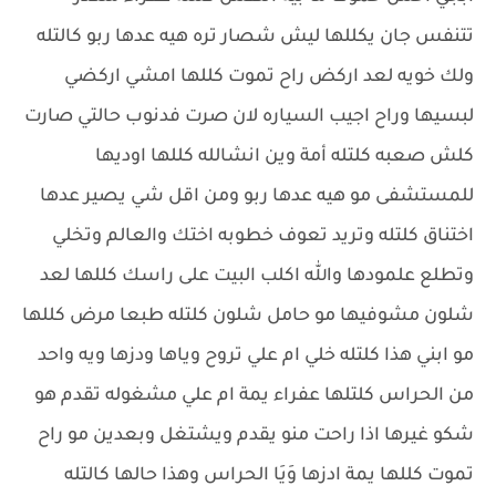
تتنفس جان يكللها ليش شصار تره هيه عدها ربو كالتله
ولك خويه لعد اركض راح تموت كللها امشي اركضي
لبسيها وراح اجيب السياره لان صرت فدنوب حالتي صارت
كلش صعبه كلتله أمة وين انشالله كللها اوديها
للمستشفى مو هيه عدها ربو ومن اقل شي يصير عدها
اختناق كلتله وتريد تعوف خطوبه اختك والعالم وتخلي
وتطلع علمودها والله اكلب البيت على راسك كللها لعد
شلون مشوفيها مو حامل شلون كلتله طبعا مرض كللها
مو ابني هذا كلتله خلي ام علي تروح وياها ودزها ويه واحد
من الحراس كلتلها عفراء يمة ام علي مشغوله تقدم هو
شكو غيرها اذا راحت منو يقدم ويشتغل وبعدين مو راح
تموت كللها يمة ادزها وَيَا الحراس وهذا حالها كالتله