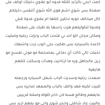
كمت ابجي بالزايد كلتله فدوه ابو علاوي دخيلك اوكف على
صفحة بس شوي اشم هوى الله شوي أتنفس دخيلكم
كال ميخالف خويه تدللين كتلها ام علاوي فدوة قبلي
وفدوة لتكوليلهم هزت راسها بلا طبك على صفحة
ومكان مجان اكو احد بي فتحت الباب ونزلت رجليه وضليت
كاعده بالسياره بس طكيت بجي انوب زدت واشهك
تخبلت تالي كالت اَي دماغي يمصخمة مو موتي نفسج مو
زين عالجاهل وره ما ارتاحيت وهدأت وسكتت كتلهم
هايهيه
صعدت رجليه وسديت الباب شغل السياره ورجعنه
للبيت لكينه فهد واكف بالباب والمعهد صايره بس
عايفهم وطالع هسه لان خابر كلوله وصلنه قريبين
عالبيت عاد شافني وحجر شوي واني مو يمهم اريد بس