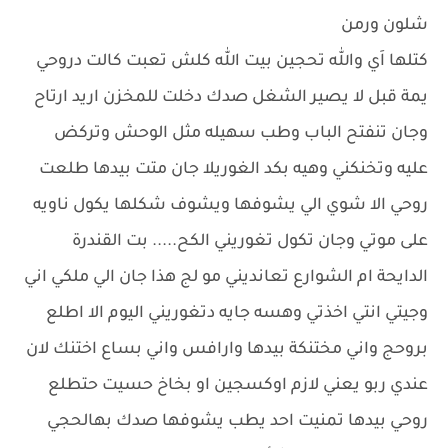
شلون ورمن
كتلها اَي والله تحجين بيت الله كلش تعبت كالت دروحي
يمة قبل لا يصير الشغل صدك دخلت للمخزن اريد ارتاح
وجان تنفتح الباب وطب سهيله مثل الوحش وتركض
عليه وتخنكني وهيه بكد الغوريلا جان متت بيدها طلعت
روحي الا شوي الي يشوفها ويشوف شكلها يكول ناويه
على موتي وجان تكول تغوريني الكح..... بت القندرة
الدايحة ام الشوارع تعانديني مو لج هذا جان الي ملكي اني
وجيتي انتي اخذتي وهسه جايه دتغوريني اليوم الا اطلع
بروحج واني مختنكة بيدها وارافس واني بساع اختنك لان
عندي ربو يعني لازم اوكسجين او بخاخ حسيت حتطلع
روحي بيدها تمنيت احد يطب يشوفها صدك بهالحجي