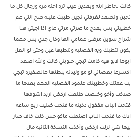
كالت لخاطر ابنه وبعدين عيب تره احنه مره ورجال كل ما
تجين وتصعد لغرفتي تجين طبيت علينه صح انتي هم
خطيبتي بس بعدج ما صرتي مرتي هاي اذا اجيتي هنا
شراح سوين مرضى عمامي الها وكال جدي بس مهما
يكون لتطبك ويه الفصليه وتنطيها عين وحتى لو انعل
ابوها لابو هيه كامت تبجي حبوبتي كالت والله اصعد
اكسرها بعصاتي لو مو وليدنه ببطنها هالصفيره تبجي
بت عمتك وخطيبتك علمود الفصليه المهم بعدها ما
صدكت وأخو وخلصت طلعت اركض اريد اشوفها
فتحت الباب مقفول دكيته ما فتحت ضليت ربع ساعه
ادك ما فتحت الباب اصنطت ماكو حس كلت خاف صار
بيها شي نزلت اركض وأخذت النسخة الثانيه مال