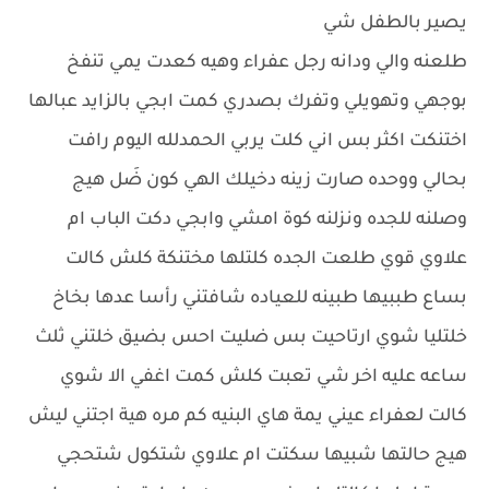
يصير بالطفل شي
طلعنه والي ودانه رجل عفراء وهيه كعدت يمي تنفخ
بوجهي وتهويلي وتفرك بصدري كمت ابجي بالزايد عبالها
اختنكت اكثر بس اني كلت يربي الحمدلله اليوم رافت
بحالي ووحده صارت زينه دخيلك الهي كون ضَل هيج
وصلنه للجده ونزلنه كوة امشي وابجي دكت الباب ام
علاوي قوي طلعت الجده كلتلها مختنكة كلش كالت
بساع طببيها طبينه للعياده شافتني رأسا عدها بخاخ
خلتليا شوي ارتاحيت بس ضليت احس بضيق خلتني ثلث
ساعه عليه اخر شي تعبت كلش كمت اغفي الا شوي
كالت لعفراء عيني يمة هاي البنيه كم مره هية اجتني ليش
هيج حالتها شبيها سكتت ام علاوي شتكول شتحجي