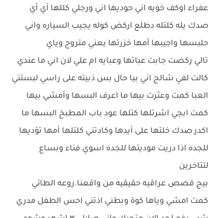
عفراء اوكف خويه اني حوديها اني ورجلي كللها اَي اَي
صدك يله كلتله دطلع اركض كوله يجيب السياره واني
حلبسها واجيبها أمها خزرتها يعني متروح وياي
تالي ركضت جابت عباتها وعبايه ام علي لان اني ما عندي
كالت لفي شالج اني بيا حال بس ذبيته على راسي لبستني
العبا كمت وعثرت بيها ما اعرف البسها وأمشي بيها
كمت ابجي اشرتلها كتلها عود باب المطبخ البسها ما
اكدر صدك خلتها على أيدها وكادتني كلتلها أمها تؤديها
للجده اذا دريت موديتها للجده اسوي فناء وبساع
لتتاخرين
بيج قصص عراقيه حقيقيه من واقعنا.روعه الطائي
كمت امشي وياها كوة وبطني اذتني احس الطفل مدري