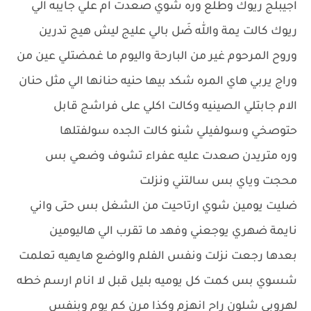
اجيبلج ريوك وطلع وره شوي صعدت ام علي جايبه الي
ريوك كالت يمة والله ضَل بالي عليج ليش هيج تدرين
وروح المرحوم غير من البارحة واليوم ما غمضتلي عين من
وراج يربي هاي المره شكد بيها حنيه حنانها الي مثل حنان
الام جابتلي الصينيه وكالت اكلي على فراشج قابل
حتوصخي وسولفيلي شنو كالت الجده سولفتلها
وره متريدن صعدت عليه عفراء تشوف وضعي بس
محجت وياي بس سالتني ونزلت
ضليت يومين شوي ارتاحيت من الشغل بس حتى واني
نايمة ضهري يوجعني وفهد ما تقرب الي هاليومين
بعدها رجعت نزلت ونفس الفلم والوضع هايهيه تعلمت
شسوي بس كمت كل يوميه بليل قبل لا انام ارسم خطه
لهروبي شلون راح انهزم وكذا مرن كم يوم وبنفس