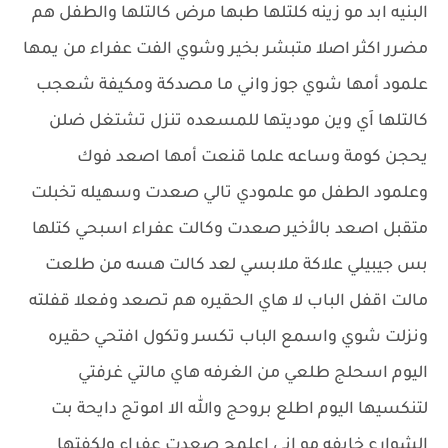
البنيه ابد مو زينه كلتلها طبها مرض كالتلها والطفل هم
مضرر اكثر اصلا متبشر بخير وشوي الفت عفراء من يمها
علمود أمها شوي جوز واني ما مصدكة ومكيفة شعجب
كالتلها اَي وين موديتها للمسعده تنزل تشتغل ضلن
يحجن كومة وساعه علما قنعت أمها اصعد فوك
وعلمود الطفل مو علمودي تالي صعدت وسهيله تخبلت
متقبل اصعد بالأخير صعدت وكالت عفراء اسبحي كتلها
بس جيبيلي علاكة ملابسي لعد كالت هسه من طلعت
مالت اقفل الباب لا هاي الحقيره هم تصعد وفعلا قفلته
ونزلت شوي واسمع الباب تكسر وتكول افتحي حقيره
اليوم اسحلج طلعي من الغرفه هاي مالتي غرفتي
لتنكسيها اليوم اطلع بروحج والله الا اموتج دايحة بت
الشوارع خايفه مو اني اعلمج صعدت عفراء ولكفتها