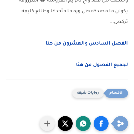
وخلصت من فهد واح نام يم العروسه 😂 المزروقه
يكولن ما مصدكة حتى وره ما مآخذها وطالع كايمه
تركص...
الفصل السادس والعشرون من هنا
لجميع الفصول من هنا
روايات شيقه