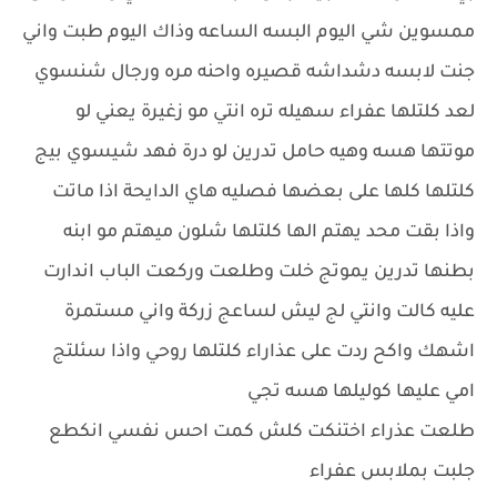
ممسوين شي اليوم البسه الساعه وذاك اليوم طبت واني
جنت لابسه دشداشه قصيره واحنه مره ورجال شنسوي
لعد كلتلها عفراء سهيله تره انتي مو زغيرة يعني لو
موتتها هسه وهيه حامل تدرين لو درة فهد شيسوي بيج
كلتلها كلها على بعضها فصليه هاي الدايحة اذا ماتت
واذا بقت محد يهتم الها كلتلها شلون ميهتم مو ابنه
بطنها تدرين يموتج خلت وطلعت وركعت الباب اندارت
عليه كالت وانتي لج ليش لساعج زركة واني مستمرة
اشهك واكح ردت على عذاراء كلتلها روحي واذا سئلتج
امي عليها كوليلها هسه تجي
طلعت عذراء اختنكت كلش كمت احس نفسي انكطع
جلبت بملابس عفراء