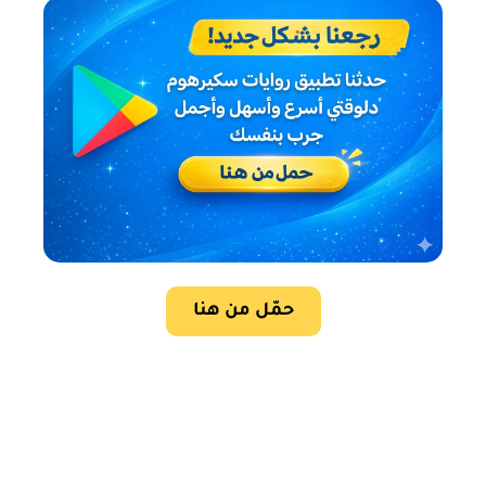
حمّل من هنا