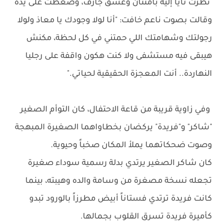
نظرت نايا إليه بامتنان وعشق جارف، وضغطت على يده
وقالت بصوت ناعم خافت: "أنا لولا وجودك يا معاذ ولولا
رجولتك وشهامتك اللي حمتني في كل لحظة، مكنش
هيبقى فيه مستشفى ولا كنت هكون واقفة على رجليا
النهاردة.. أنت المعجزة الحقيقية لحياتي."
وفي زاوية قريبة من قاعة الاحتفال، كان التوأم الصغير
"شاكر" و"فريدة" يركضان بخطاواهما الصغيرة المبهجة
وصوت ضحكاتهما يملأ المكان صخباً وحيوية.
كان شاكر الصغير يرتدي بدلة رسمية سوداء صغيرة
تجعله نسخة مصغرة من وسامة والده وهيبته، بينما
كانت فريدة ترتدي فستاناً أبيض مطرزاً بالورود تبدو
كأميرة فريدة تسرق القلوب بجمالها.