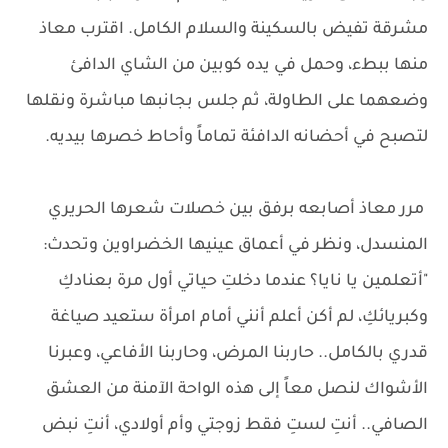
مشرقة تفيض بالسكينة والسلام الكامل. اقترب معاذ
منها ببطء، وحمل في يده كوبين من الشاي الدافئ
وضعهما على الطاولة، ثم جلس بجانبها مباشرة ونقلها
لتصبح في أحضانه الدافئة تماماً وأحاط خصرها بيديه.
مرر معاذ أصابعه برفق بين خصلات شعرها الحريري
المنسدل، ونظر في أعماق عينيها الخضراوين وتحدث:
"أتعلمين يا نايا؟ عندما دخلتِ حياتي أول مرة بعنادكِ
وكبريائكِ، لم أكن أعلم أنني أمام امرأة ستعيد صياغة
قدري بالكامل.. حاربنا المرض، وحاربنا الأفاعي، وعبرنا
الأشواك لنصل معاً إلى هذه الواحة الآمنة من العشق
الصافي.. أنتِ لستِ فقط زوجتي وأم أولادي، أنتِ نبض