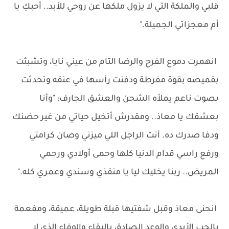
قلبي والملكة التي لا يزول ملكها عن روحي للأبد.. أحبكِ يا
أم معجزاتي الجميلة."
انهمرت دموع الفرح والرضا التام من عيني نايا، وتشبثت
بقميصه بقوة مفرطة ودفنت رأسها في عنقه وتحدثت
بصوت ناعم يملأه الشجن والعشق الجارف: "وأنا
بعشقك يا معاذ.. ومقدرش أتخيل حياتي من غير حضنك
ودفا صدرك ده. أنت الراجل اللي ميزني وصان كرامتي
ورفع راسي قدام الدنيا كلها وحمى أولادي ورحمي
المريض.. ربنا يخليك ليا يا منقذي وسندي وعمري كله."
انحنى معاذ وقبل شفتيها قبلة طويلة، عميقة، ومفعمة
بالحب الأبدي والوعد الصادق بالبقاء والوفاء الذي لا