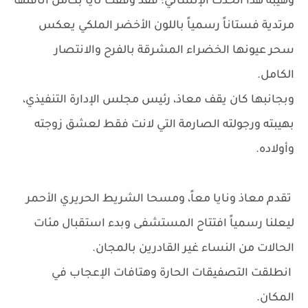
وهيبة هذا الحدث الإنساني؛ فقد وقفت نايا بكامل أناقتها
مرتدية فستاناً رسمياً باللون الأخضر الملكي يعكس
سحر عيونها الخضراء المشرقة بالفرح والانتصار
الكامل.
وبجانبها كان يقف معاذ، رئيس مجلس الإدارة التنفيذي،
بهيبته ورجولته الصارمة التي لانت فقط لعشق زوجته
وأولاده.
تقدم معاذ ونايا معاً، ومسحا الشريط الحريري الأحمر
ليعلنا رسمياً افتتاح المستشفى وبدء استقبال مئات
الحالات من النساء غير القادرين بالمجان.
انطلقت التصفيقات الحارة وهتافات الإعجاب في
المكان.