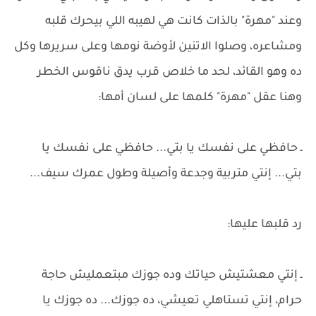
وعند "مهرة" بالذات كانت هي لهيبه اللي بيحرك قلبه
ومشاعره، وصلوا الاتنين لأوضة نومها وعلى سريرها وكل
ده وهو القائد، لحد ما خلاص قرب يدق ناقوس الخطر
وهنا عقل "مهرة" كلمها على لسان أمها:
ـ حافظي على نفسك يا بتي... حافظي على نفسك يا
بتي... إنتي متربية وجدعة وأصيلة وطول عمرك سيف...
رد قلبها عليها:
ـ إنتي معشتيش حياتك وده جوزك مبتعمليش حاجة
حرام، إنتي تستاهلي تعيشي، ده جوزك... ده جوزك يا