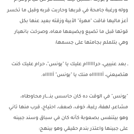
ووله ورغبة جامحة في قربها وحاربت قربه وقبل ما تخسر
أعز ماليها فاقت "مهرة" الأبية وزقته بعيد عنها بكل
قوتها قبل ما تضيع ويضيعها معاه، وصرخت بانهيار
وهي بتلملم بجامتها على جسمها:
ـ بعد عنيييي، حراااااام عليك يا "يونس"، حرام عليك كنت
هتضيعني، آاااااااه منك يا "يونس" آاااااه.
"يونس" في الوقت ده كان حاسس بنـ.ــار محاوطاه،
مشاعر، لهفة، رغبة، خوف، ضعف، احتياج، قرب منها تاني
وهو بيتنفس بصعوبة كأنه كان في سباق وسند جبينه
على جبينها واعتذر بندم حقيقي وهو بينهج: