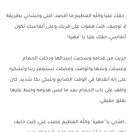
ـ حقك عليا والله العظيم ما أقصد، كنتي وحشاني بطريقة
لا توصف، كنت هموت على قربك وعلى أنفاسك تكون
أنفاسي، حقك عليا يا "مهرة".
جريت من قدامه وسحبت إسدالها ودخلت الحمام
وغسلت وشها واتوضت وفضلت تستغفر ربنا وتشكره
على إنه أنقذها في الوقت الضايع وبتبكي بكا شديد، كان
واقف على باب الحمام بعد ما لبس هدومه وخبط عليها
بقلق حقيقي:
ـ افتحي يا "مهرة" والله العظيم غصب عني، كنت خايف