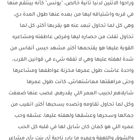
وراحوا الاتنين لدنيا تانية خالص، "يونس" كأنه بينتقم منها
في قربه واشتياقه ليها من بعده عنها طول المدة دي،
وهي كل لما تحاول تبعد عنه هو يقربها أكتر، كل لما
تحاول تفلت من حصاره ليها وفرض عاطفته ومشاعره
القوية عليها هو يقتحمها أكتر، مشهد حبس أنفاس من
شدة لهفته عليها وهي لا تفقه شيء في قوانين القرب،
واحدة عاشت طول عمرها مخزنة عواطفها ومشاعرها
وحتى مراهقتها معاشتهاش، كانت طول عمرها
شايلاهم لحبيب العمر اللي يقدرهم، غصب عنها ضعفت
وكل لما تحاول تقاومه وتصده يسحبها أكتر، اتغيب من
جمالها وسحرها وعشقها ولهفته عليها، عشقه وحب
عمره اللي هو كمان كان شايل لها في قلبه كل الحب
والشوق واللهفة وعمره ما بادر ناحية أي بنت بأي مشاعر