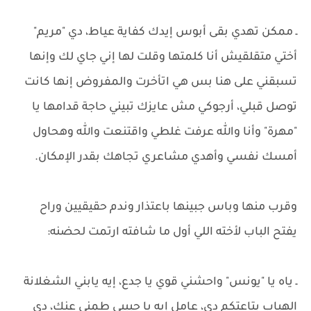
ـ ممكن تهدي بقى أبوس إيدك كفاية عياط، دي "مريم"
أختي متقلقيش أنا كلمتها وقلت لها إني جاي لك وإنها
تسبقني على هنا بس هي اتأخرت والمفروض إنها كانت
توصل قبلي، أرجوكي مش عايزك تبيني حاجة قدامها يا
"مهرة" وأنا والله عرفت غلطي واقتنعت والله وهحاول
أمسك نفسي وأهدي مشاعري تجاهك بقدر الإمكان.
وقرب منها وباس جبينها باعتذار وندم حقيقيين وراح
يفتح الباب لأخته اللي أول ما شافته ارتمت لحضنه:
ـ ياه يا "يونس" واحشني قوي يا جدع، إيه يابني الشغلانة
الهباب بتاعتكم دي، عامل إيه يا حبيبي طمني عنك، دي