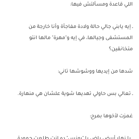
اللي قاعدة ومسألتش فيها:
ـ إيه يابني جالي حالة ولادة مفاجأة وأنا خارجة من
المستشفى وجيالها، في إيه و"مهرة" مالها انتو
متخانقين؟
شدها من إيديها ووشوشها تاني:
ـ تعالي بس حاولي تهديها شوية علشان هي منهارة.
غمزت لأخوها بمرح:
ـ يا نهار أبيض ياض يا "يونس" ده إنت طلعت جمودة