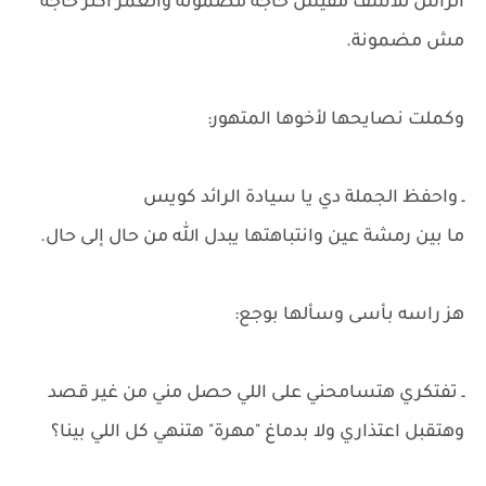
الراس للأسف مفيش حاجة مضمونة والعمر أكتر حاجة
مش مضمونة.
وكملت نصايحها لأخوها المتهور:
ـ واحفظ الجملة دي يا سيادة الرائد كويس
ما بين رمشة عين وانتباهتها يبدل الله من حال إلى حال.
هز راسه بأسى وسألها بوجع:
ـ تفتكري هتسامحني على اللي حصل مني من غير قصد
وهتقبل اعتذاري ولا بدماغ "مهرة" هتنهي كل اللي بينا؟