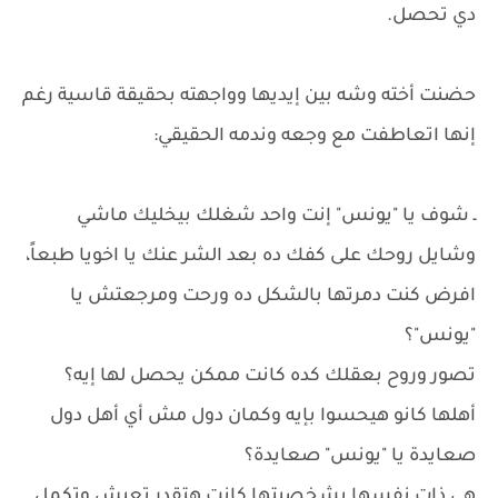
دي تحصل.
حضنت أخته وشه بين إيديها وواجهته بحقيقة قاسية رغم
إنها اتعاطفت مع وجعه وندمه الحقيقي:
ـ شوف يا "يونس" إنت واحد شغلك بيخليك ماشي
وشايل روحك على كفك ده بعد الشر عنك يا اخويا طبعاً،
افرض كنت دمرتها بالشكل ده ورحت ومرجعتش يا
"يونس"؟
تصور وروح بعقلك كده كانت ممكن يحصل لها إيه؟
أهلها كانو هيحسوا بإيه وكمان دول مش أي أهل دول
صعايدة يا "يونس" صعايدة؟
هي ذات نفسها بشخصيتها كانت هتقدر تعيش وتكمل