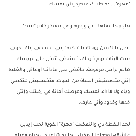
"مهرة"... ده حلالك متحرميش نفسك...
هاجمها عقلها تاني وبقوة وهي بتفتكر كلام "سند":
ـ خلى بالك من روحك يا "مهرة" إنتي تستحقي إنك تكوني
ست البنات يوم فرحك، تستحقي تتزفي على عريسك
هانم براس مرفوعة، حافظي على عاداتنا اوعاكي والغلط،
إنتي متضمنيش الحياة من الموت، متضمنيش هتكملي
وياه ولا لااااه، نفسك وعرضك أمانة في رقبتك وإنتي
قدها وقدود وأني عارف.
لحد النقطة دي وانتفضت "مهرة" القوية تحت إيدين
عاشقها وجوزها المكبل ليها بمشاعر من هيام وغرام