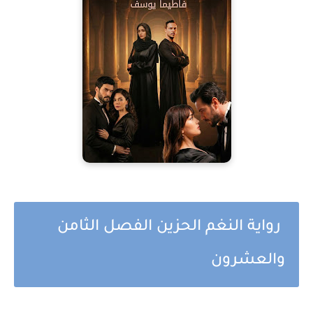
رواية النغم الحزين الفصل الثامن
والعشرون