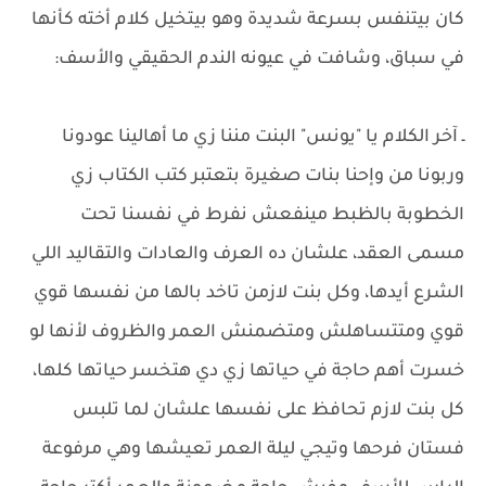
كان بيتنفس بسرعة شديدة وهو بيتخيل كلام أخته كأنها
في سباق، وشافت في عيونه الندم الحقيقي والأسف:
ـ آخر الكلام يا "يونس" البنت مننا زي ما أهالينا عودونا
وربونا من وإحنا بنات صغيرة بتعتبر كتب الكتاب زي
الخطوبة بالظبط مينفعش نفرط في نفسنا تحت
مسمى العقد، علشان ده العرف والعادات والتقاليد اللي
الشرع أيدها، وكل بنت لازمن تاخد بالها من نفسها قوي
قوي ومتتساهلش ومتضمنش العمر والظروف لأنها لو
خسرت أهم حاجة في حياتها زي دي هتخسر حياتها كلها،
كل بنت لازم تحافظ على نفسها علشان لما تلبس
فستان فرحها وتيجي ليلة العمر تعيشها وهي مرفوعة