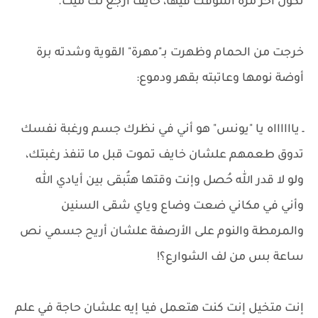
تكون أخر مرة أشوفك فيها، خايف أرجع لك ميت.
خرجت من الحمام وظهرت بـ"مهرة" القوية وشدته برة
أوضة نومها وعاتبته بقهر ودموع:
ـ يااااااه يا "يونس" هو أني في نظرك جسم ورغبة نفسك
تدوق طعمهم علشان خايف تموت قبل ما تنفذ رغبتك،
ولو لا قدر الله حُصل وإنت وقتها هتُبقى بين أيادي الله
وأني في مكاني ضعت وضاع وياي شقى السنين
والمرمطة والنوم على الأرصفة علشان أريح جسمي نص
ساعة بس من لف الشوارع؟!
إنت متخيل إنت كنت هتعمل فيا إيه علشان حاجة في علم