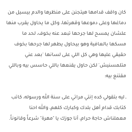
كان واقف قدامها هيتجنن على منظرها والدم بيسيل من
دماغها وعلى دموعها وقهرتها، وكل ما يحاول يقرب منها
علشان يمسح لها جرحها تبعد عنه بخوف، لحد ما
مسكها بالعافية وهو بيحاول يطهر لها جرحها بخوف
حقيقي عليها وهي كل اللي على لسانها 'بعد عني
متلمسنيش' لكن حاول يقنعها باللي حاسس بيه وباللي
مقتنع بيه:
ـ ليه بتقولي كده إنتي مراتي على سنة الله ورسوله، كاتب
كتابك قدام أهل بلدك وكبارك كلهم، والله احنا
معملناش حاجة حرام، أنا جوزك يا "مهرة" شرعاً وقانوناً.