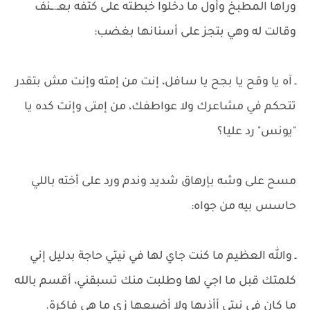
وراها المطبخ وأول ما دخلوا خبطته على كتفه بعـ.ــنف
وقالت له وهي بتجز على أسنانها بغضب:
ـ آه يا وقح يا بجح يا سافل، إنت من إمته وإنت مش بتقدر
تتحكم في مشاعرك ولا عواطفك، من إمتى وإنت كده يا
"يونس" رد عليا؟
مسح على وشه بإرهاق شديد وندم ورد على أخته باللي
حاسس بيه من جواه:
ـ والله العظيم ما كنت جاي لها في نيتي حاجة بدليل إني
كلمتك قبل ما اجي لها وطلبت منك تسبقني، أقسم بالله
ما كان في نيتي أأذيها ولا أضيعها زي ما هي فاكرة.