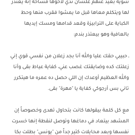
شوية بعيد عنهم علشان تدي لأخوها مساحة إنه يعتذر
لها ويتكلم معاها قبل ما يمشوا فقرب منها وحط
الكباية على الترابيزة وقعد قدامها ومسك إيديها
بالعافية وهو بيعتذر بندم:
ـ حبيبي حقك عليا والله أنا بجد زعلان من نفسي قوي إني
زعلتك كده وضايقتك غصب عني، كفاية عياط بقى وأنا
والله العظيم أوعدك إن اللي حصل ده عمره ما هيتكرر
تاني بس أرجوكي كفاية يا "مهرة" بقى.
مع كل كلمة بيقولها كانت بتحاول تهدى وخصوصاً إن
المشهد بيتعاد في دماغها وتوصل لنقطة إنها خسرت
نفسها وبعد محايلات كتير جداً من "يونس" بطلت بكا