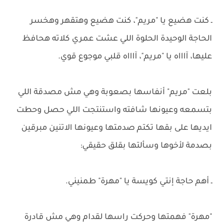
ـ كنت هضيع يا "مريم"، كنت هضيع وهتقهر وهخسر
الحاجة الوحيدة الحلوة اللي عشت عمري كلاته هحافظ
عليها، آاااه يا "مريم"، آاااه قلبي موجوع قوي.
بلعت "مريم" أنفاسها بصعوبة وهي مش مصدقة اللي
بتسمعه وعيونها شافته واستنتجت اللي حصل وحطت
ايديها على بقها تكتم صدمتها وعيونها الاتنين مبرقين
بصدمة لأخوها وسألتها بقلق حقيقي:
ـ أهم حاجة إنتي كويسة يا "مهرة" طمنيني.
"مهرة" فهمتها وحركت راسها لقدام وهي مش قادرة