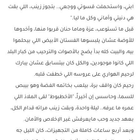
ابني، واستحملت قسوتي ووجعي.. بتجوز زينب، اللي بقت
هي دنيتي وأماني وكل ما ليا."
قبل ما تستوعب، عزة وماما حنان قربوا منها، وأخدوها
للأوضة عشان يلبسوها الفستان الأبيض اللي بيحلموا
بيه، والبيت كله بدأ يضج بالأصوات والترحيب من كبار البلد
اللي كانوا موجودين، والكل كان بيتسابق عشان يبارك
لرحيم الهواري على عروسه اللي خطفت قلبه.
رحيم كان واقف برة، بيلعب بخاتمه الفضة وهو بيبص
للسما، وحاسس إن أخيراً، "الأخطبوط" لقى الملاذ اللي
عمره ما عرفه.. ليلة واحدة، وبقت زينب مراته قدام الكل،
بعهد جديد وحب مايعرفش غير الإخلاص والأمان.
وبعد أربع ساعات كاملة من التجهيزات، كان الليل جه