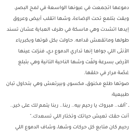
دموعها اتجمعت في عيونها الواسعة في لمح البصر،
وبقت بتلمع تحت الإضاءة، وشها اتقلب أبيض وعروق
إيدها اتشدت وهي ماسكة في طرف العباية عشان تسند
طولها وماتقعش قدامه. حاولت بكل قوتها وبكبرياء
الأنثى اللي جواها إنها تداري الدموع دي، فنزلت عينها
الأرض بسرعة ولفّت وشها الناحية التانية وهي بتبلع
غصّة مرار في حلقها.
صوتها طلع مخنوق، مكسور، وبيرتعش وهي بتحاول تبان
طبيعية:
ـ "ألف.. مبروك يا رحيم بيه.. ربنا.. ربنا يتمم لك على خير..
أنت حقك تعيش حياتك وتختار اللي تسعدك."
رحيم كان متابع كل حركات وشها، وشاف الدموع اللي