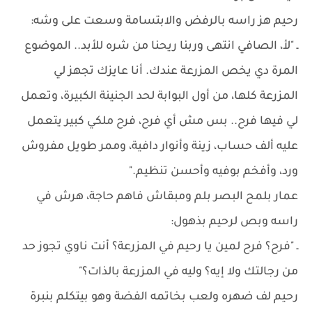
رحيم هز راسه بالرفض والابتسامة وسعت على وشه:
ـ "لأ، الصافي انتهى وربنا ريحنا من شره للأبد.. الموضوع
المرة دي يخص المزرعة عندك. أنا عايزك تجهز لي
المزرعة كلها، من أول البوابة لحد الجنينة الكبيرة، وتعمل
لي فيها فرح.. بس مش أي فرح، فرح ملكي كبير يتعمل
عليه ألف حساب، زينة وأنوار دافية، وممر طويل مفروش
ورد، وأفخم بوفيه وأحسن تنظيم."
عمار بلمح البصر بلم ومبقاش فاهم حاجة، هرش في
راسه وبص لرحيم بذهول:
ـ "فرح؟ فرح لمين يا رحيم في المزرعة؟ أنت ناوي تجوز حد
من رجالتك ولا إيه؟ وليه في المزرعة بالذات؟"
رحيم لف ضهره ولعب بخاتمه الفضة وهو بيتكلم بنبرة