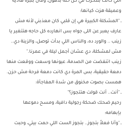
اللي كانت بتتحرك في كل حتة بذهول، وقال بنبرة هادية
وعميقة هزت كيانها:
ـ "المشكلة الكبيرة هي إن قلبي كان معذبني لأنه مش
عارف يعبر عن اللى جواه بس انهارده كل حاجه هتتغير يا
زينب .. والورد ده، والناس اللي بدأت توصل، والزينة دي..
مش لمشكلة، دي عشان أجمل ليلة في عمرنا."
زينب اتنفضت من الصدمة، عيونها وسعت ووقعت منها
دمعة حقيقية، بس المرة دي كانت دمعة فرحة مش حزن.
همست بصوت مخنوق من شدة المفاجأة:
ـ "أنت.. أنت قولت هتتجوز؟"
رحيم ضحك ضحكة رجولية دافية، ومسح دموعها
بإبهامه:
ـ "وأنا فعلاً بتجوز.. بتجوز الست اللي حمت بيتي، وحبت