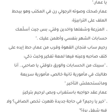
يا عمار."
عمار ضحك وصوته الرجولي رن في المكتب وهو بيحط
الملف على الترابيزة:
ـ المزرعة وشغلها واخدين وقتي، بس جيت أسلّمك
حسابات الشهر بنفسي وأطمن عليك ."
رحيم ساب فنجان القهوة وقرب من عمار، حط إيده على
كتف صاحبه وعينه فيها لمعة تفكير وخبث ذكي:
ـ "سيبك من الحسابات والورق دلوقتي يا صاحبي.. أنا
طالبك في مأمورية تانية خالص، مأمورية سريعة
وماتستحملش التأخير."
عمار عقد حواجبه باستغراب وبص لرحيم بتركيز:
ـ "خير يا رحيم؟ في حاجة جديدة ظهرت تخص الصافي؟ ولا
فيه شغل برة؟"