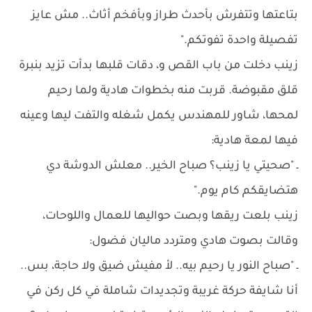
بتاعتها وتتفرش بأحدث طراز وبأفخم أثاث.. مش عايز
تفصيلة واحدة تفوتكم."
زينب دخلت من باب القص و، دقات قلبها بدأت تزيد بنبرة
قلق مقبوضة. قربت منه بخطوات هادية ولما رحيم
لمحها، شاور للمهندس يكمل شغله والتفت ليها وعينه
فيها لمعة هادية:
ـ "صحيتي يا زينب؟ صباح الخير.. معلش الدوشة دي
هتضايقكم كام يوم."
زينب بلعت ريقها وبصت حواليها للعمال واللوحات،
وقالت بصوت هادي ومتردد ماليان فضول:
ـ "صباح النور يا رحيم بيه.. لأ مفيش ضيق ولا حاجة، بس..
أنا شايفة حركة غريبة وتجديدات شاملة في كل ركن في