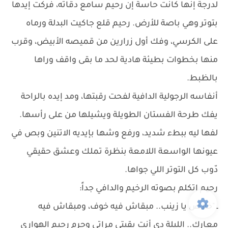
لدرجة إنها كانت حاسة إن رحيم سامع دقاته، فركت إيدها
بتوتر وهي باصة للأرض. رحيم قلع جاكيت البدلة ورماه
على الكرسي، وفك أول زرارين من قميصه الأبيض، وقرب
منها بخطوات بطيئة هادية لحد ما بقى واقف وراها
بالظبط.
أنفاسه الرجولية الدافية لفحت رقبتها، ومد إيده بالراحة
يفك طرحة الفستان الطويلة ويشيلها من على رأسها.
لفها ليه ببطء شديد، ورفع وشها بإيديه الاتنين وبص في
عيونها الواسعة اللامعة بنظرة تملك وعشق حقيقي
دّوب كل التوتر اللي جواها.
رحيم اتكلم بصوته الرخيم والدافي جداً:
ـ "خلاص يا زينب.. مبقاش فيه خوف، ومبقاش فيه
معارك.. الليلة دي أنتِ بقيتي مراتي وحرم رحيم الهواري