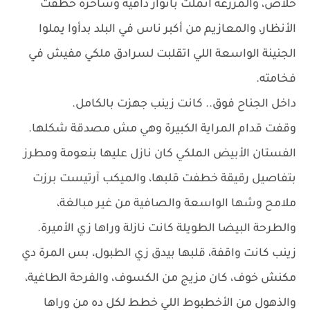
خلاص، والمزرعة اتملت بأنوار دافية وساحرة خطفت
الأنظار، والمعازيم من أكبر ناس في البلد بدأوا يملوا
الجنينة الواسعة اللي اتقلبت لسرادق ملكي مفيش في
فخامته.
داخل الجناح فوق.. كانت زينب جهزت بالكامل.
وقفت قدام المراية الكبيرة وهي مش مصدقة شكلها.
الفستان الأبيض الملكي كان نازل عليها بنعومة ومطرز
بتفاصيل رقيقة خطفت قلبها، والميكب آرتيست برزت
ملامح وشها الواسعة والصافية من غير مبالغة،
والطرحة البيضا الطويلة كانت نازلة وراها زي الأميرة.
زينب كانت واقفة، قلبها بيدق زي الطبول، بس المرة دي
مكنش خوف، كان مزيج من الكسوف، والفرحة الطاغية،
والذهول من الأخطبوط اللي خطط لكل ده من وراها