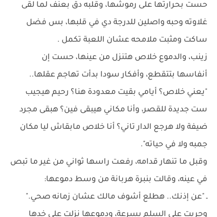
حست بحرارتها على رموشها، وقلبه دق بعنف لما لقى
غلاوته وحبه واصلين للدرجة دي في قلبها، بس فضل
ساكت ومثبت ملامحه عشان اللعبة تكمل .
زينب، والدموع خلاص هتنزل من عينها، حست إن
أنفاسها بتتقطع، وأفكار سودا بدأت تهاجم عقلها..
"يعني خلاص؟ أيامي بقيت معدودة هنا؟ رحيم هيجيب
ست جديدة للقصر، وأنا مكاني هيبقى فين؟ هبقى مجرد
ضيفة ولا هرجع الدار تاني؟ أنا خلاص مابقاش ليا مكان
جمبه ولا في حياته".
وقبل ما تنهار قدامه، رفعت راسها ثواني من غير ما تبص
في عينه، وقالت بنبرة هربانة من وسط دموعها:
ـ "عن إذنك.. هطلع أشوف مالك عشان زمانه صحي."
وجريت على السلم بسرعة، ودموعها نزلت على خدها