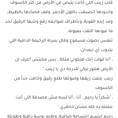
قلب زينب اللي كانت بتبص في الأرض من كتر الكسوف
وخدودها اتصبغت باللون الأحمر. وقف قصادها بالظبط،
ومد إيده القوية، وبأطراف صوابعه رفع وشها الرقيق لحد
ما عيونها التقت بعيونه.
تنفس بصوت مسموع وقال بنبرته الرخيمة الدافية اللي
بتدوب أي جمدان:
ـ "أنا قولت إنك هتكوني ملكة.. بس مكنتش أعرف إن
الأرض هتنور بيكي للدرجة دي يا زينب."
زينب بلعت ريقها وصوتها طلع رقيق وخافت جداً من
الكسوف:
ـ "شكراً يا رحيم.. أنا.. أنا لسه مش مصدقة اللي أنت
عملته ده كله عشان خاطري."
رحيم ابتسم ابتسامة صافية، وطبع بوسة دافية وطويلة