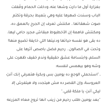
بغزارة أول ما دارت وشها عنه، ودخلت الحمام وقَفلت
الباب وسندت ضهرها عليه وهي بتعيط بحرقة وتكتم
صوت شهقاتها.. مكنتش تعرف إن الجرح بالعمق ده،
ومكنتش فاهمة إن الأخطبوط مبقاش مجرد حامي ليها،
ده بقى هو نفسه حياتها ودنيتها اللي خايفة تضيع منها!
وتحت في الصالون.. رحيم فضل باصص أثرها على
السلم، وابتسامة عشق حقيقية وندم خفيف ظهرت على
وشه وهو بيهمس لنفسه:
ـ "استحملي الوجع ده يومين بس وبكرة هتعرفي إنك أنتِ
العروسة، وإن القصر ده مش هيتجدد ولا هيتفرش إلا
ليكي أنتِ يا ملكة قلبي."
"بعد يومين طلب رحيم من زينب انها تروح معاه المزرعه