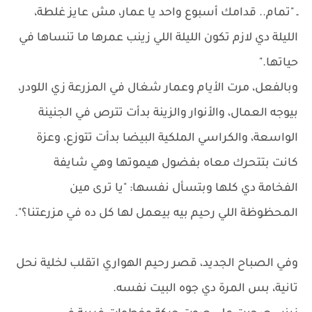
ـ "تمام.. قدامك أسبوع واحد يا عمار، مش عايز غلطة،
الليلة دي لازم تكون الليلة اللي زينب عمرها ما تنساها في
حياتها."
وبالفعل، مرت الأيام وعمار شغال في المزرعة زي اللودر،
بيوجه العمال، والأنوار والزينة بدأت تترص في الجنينة
الواسعة، والكراسي الملكية البيضا بدأت تتوزع، وعزة
كانت بتتحرك معاه بفضول هيموتها وهي شايفة
الفخامة دي كلها وبتسأل نفسها: "يا ترى مين
المحظوظة اللي رحيم بيه بيعمل لها كل ده في مزرعتنا؟".
وفي الصباح الجديد، قصر رحيم الهواري اتقلب لخلية نحل
تانية، بس المرة دي جوه البيت نفسه.