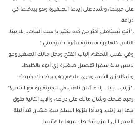
على جبينها، وشدد على إيدها الصغيرة وهو بيدخلها في
دراعه:
ـ "أنتِ تستاهلي أكتر من كده بكتير يا ست البنات.. يلا بينا،
الناس كلها برة مستنية تشوف عروستي."
وفي نفس اللحظة، الباب اتفتح ودخل مالك الصغير وهو
لابس بدلة سمرا تفصيل صغيرة زي أبوه بالظبط،
وشكله زي القمر، وجري عليهم وهو بيضحك بفرحة:
ـ "زينب.. بابا.. يلا عشان نلعب في الجنينة برة مع الناس!"
رحيم ضحك وشال مالك على دراعه، والإيد التانية طوق
بيها إيد زينب، وبدأوا ينزلوا السلم سوا عشان تبدأ ليلة
العمر اللي المزرعة كلها عمرها ما هتنسا