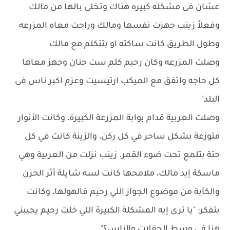
عشان فى مشكله كبيره هناك وتخلى بالها من مالك
وفعلاً زينب جهزت نفسها ومالك وراحت معاه المزرعه
وطول الطريق كانت ساكته او بتتكلم مع مالك
وصلت المزرعه وكان رحيم كلم ست حنان وجهز معاها
كل حاجه واتفق مع الميكب ارتيسيت وعزم اكبر ناس فى
البلد"
وصلت العربية قدام بوابة المزرعة الكبيرة، وكانت الأنوار
متوزعة بشكل ساحر في كل ركن، والزينة كانت في كل
حتة بتلمع تحت ضوء القمر. زينب نزلت من العربية وهي
ماسكة إيد مالك، ملامحها كانت لسه شايلة أثر الحزن
والكآبة من موضوع الجواز اللي رحيم قالهولها، وكانت
بتفكر: "يا ترى إيه المشكلة الكبيرة اللي خلت رحيم يجيبني
هنا في وسط الحفلات والناس؟".