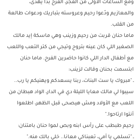
ومع الساعات الأولى من الفجر، الفرح بدأ يهدى،
والمعازيم ودّعوا رحيم وعروسته بتباريك ودعوات طالعة
من القلب.
ماما حنان قربت من رحيم وزينب وهي ماسكة إيد مالك
الصغير اللي كان عينه بتروح وتيجي من كتر التعب واللعب
مع أطفال الدار اللي كانوا حاضرين الفرح. ماما حنان
ابتسمت بحنان وقالت لزينب:
ـ "مبروك يا ست البنات، ربنا يسعدكم ويهنيكم يا رب..
سيبوا لي مالك معايا الليلة دي في الدار، الواد هبطان من
اللعب مع الأولاد ومش هيصحى قبل الظهر، اطلعوا
أنتوا ارتاحوا."
رحيم طبطب على رأس ابنه وبص لموا حنان بامتنان:
ـ "تسلمي يا أمي، تعبناكي معانا.. خلي بالك منه."