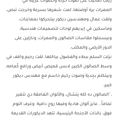
زينب صحيت على صوت حركة وخطوات غريبة في
الممرات برة أوضتها، لمت شعرها بسرعة وخرجت تبص،
ولقت عمال ومهندسين ديكور بيتحركوا بمعاينات،
وماسكين في إيديهم لوحات لتصميمات هندسية،
وبيسجلوا مقاسات الصالون والممرات، ونازلين على
الدور الأرضي والمكتب.
نزلت السلم ببطء والفضول بياكلها، لقت رحيم واقف في
وسط الصالون الكبير، لابس قميص أبيض ورافع كُمامه،
وبيتكلم بجِدية وصوت رخيم حاسم مع مهندس ديكور
كبير:
ـ "الصالون ده كله يتشال، والألوان الغامقة دي تتغير
تماماً.. عايز ألوان هادية وفيها روح دافية. وغرف النوم
فوق، بالذات الأجنحة الرئيسية، تتهد الديكورات القديمة