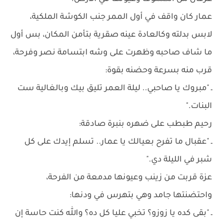
عمار كان واقف في أول الممر جنب الكوشة الملكية،
لابس بدلته وكالعادة عينه صقرية بتأمن المكان، بس أول
ما شاف صاحبه وظهرت على وشه ابتسامة نصر وفرحة،
قرب منه بسرعة وحضنه بقوة:
ـ "مبروك يا صاحبي.. ليلة العمر تليق بيك وبالغالية ست
البنات."
رحيم طبطب على ضهره بنبرة صادقة:
ـ "عقبال ما تفرح بعيالك يا عمار.. تسلم إيدك على كل
شبر في الليلة دي."
عزة قربت من زينب وعيونها مدمعة من الفرحة،
واحتضنتها جامد وهي بتهرس في ودنها:
ـ "بقى كده يا زوزو؟ تخبي عليا كل ده؟ والله كنت حاسة إن