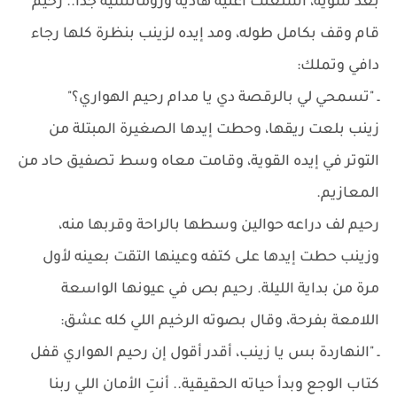
بعد شوية، اشتغلت أغنية هادية ورومانسية جداً.. رحيم
قام وقف بكامل طوله، ومد إيده لزينب بنظرة كلها رجاء
دافي وتملك:
ـ "تسمحي لي بالرقصة دي يا مدام رحيم الهواري؟"
زينب بلعت ريقها، وحطت إيدها الصغيرة المبتلة من
التوتر في إيده القوية، وقامت معاه وسط تصفيق حاد من
المعازيم.
رحيم لف دراعه حوالين وسطها بالراحة وقربها منه،
وزينب حطت إيدها على كتفه وعينها التقت بعينه لأول
مرة من بداية الليلة. رحيم بص في عيونها الواسعة
اللامعة بفرحة، وقال بصوته الرخيم اللي كله عشق:
ـ "النهاردة بس يا زينب، أقدر أقول إن رحيم الهواري قفل
كتاب الوجع وبدأ حياته الحقيقية.. أنتِ الأمان اللي ربنا