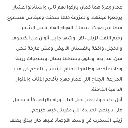
عمار وعزة هما كمان باركوا لهم تاني واستأذنوا عشان
يرجعوا فيلتهم، والمزرعة كلها سكنت ومبقاش مسموع
فيها غير صوت نسمات الهواء الهادية بين الشجر.
رحيم التفت لزينب، لقى وشها جايب ألوان من الكسوف
والخجل، واقفة بالفستان الأبيض ومش عارفة تبص
فين. مد إيده وطوق وسطها بحنان، وبخطوات رزينة
وهادية أخدها وطلعوا الجناح الرئيسي بتاعهم في فيلا
المزرعة، الجناح اللي عمار جهزه بأفخم الأثاث والأنوار
الدافية الخافتة.
أول ما دخلوا، رحيم قفل الباب وراه بالراحة، كأنه بيقفل
على دنيتهم الجديدة اللي مفيش فيها غيرهم.
زينب اتسمرت في وسط الأوضة، قلبها كان بيدق بعنف