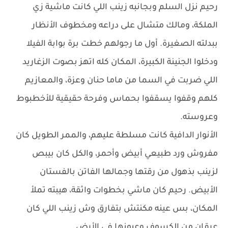
رحيم نزل السلم وبجانبه زينب اللي كانت ماشية زي
الملكة، ومالك متشال على دراعه ومخطوف الأنظار
ببدلته الصغيرة. أول ما رجولهم خطت برة بوابة الفيلا
ودخلوا الجنينة الكبيرة، المكان كله اتهز بصوت الزغاريد
اللي ضربت في السما من ماما حنان وعزة، والمعازيم
كلهم وقفوا يسقفوا بحماس وفرحة حقيقية للأخطبوط
وعروسته.
الأنوار الدافية كانت مسلطة عليهم، والممر الطويل كان
مفروش ورد طبيعي أبيض وأحمر، والكل كان بيبص
لزينب بذهول من رقتها وجمالها الفاتن بالفستان
الأبيض. رحيم كان ماشي بخطوات واثقة، هيبته تملأ
المكان، بس عينه مكنتش بتفارق وش زينب اللي كان
عرقان من الكسوف وعيونها في الأرض.