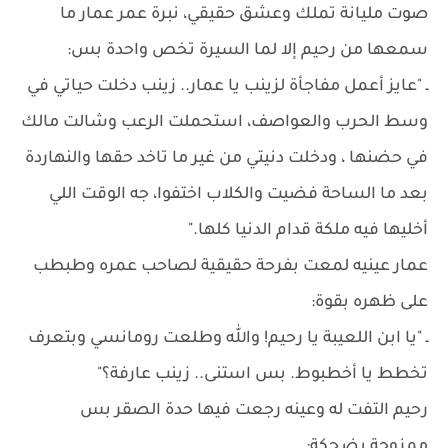
صوت مليانة تملك وعشق حقيقي، نبرة عمر عمار ما
سمعها من رحيم إلا لما السيرة تخص واحدة بس:
ـ "عايز أعمل مفاجأة لزينب يا عمار.. زينب دخلت حياتي في
وسط الحرب والعواصف، استحملت الرعب وشالت مالك
في حضنها ، ودخلت دنيتي من غير ما تاخد حقها والنهاردة
بعد ما الساحة فضيت والكلاب اختفوا، جه الوقت اللي
أخليها فيه ملكة قدام الدنيا كلها."
عمار عينيه لمعت بفرحة حقيقية لصاحب عمره وطبطب
على ظهره بقوة:
ـ "يا ابن اللعيبة يا رحيم! والله وطلعت رومانسي وبتعرف
تخطط يا أخطبوط. بس استنى.. زينب عارفة؟"
رحيم التفت له وعينه رجعت فيها حدة الصقر بس
ممزوجة بضحكة: