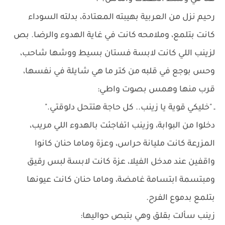
رحيم نزل من العربية بهيبته المعتادة، بدلته السوداء
كانت بتلمع، وملامحه كانت في غاية الهدوء والرضا. بص
لزينب اللي كانت لابسة فستان بسيط ووشها شاحب،
وحس بوجع في قلبه من كتر ما هي شايلة في نفسها،
قرب منها وهمس بصوت واطي:
ـ "خليكي قوية يا زينب.. كل حاجة هتتحل دلوقتي."
دخلوا من البوابة، وزينب اتفاجئت بالهدوء اللي مريب،
المزرعة كانت مليانة حراس، وعزة وماما حنان كانوا
واقفين عند مدخل الفيلا، عزة كانت لابسة لبس رقيق
ومبتسمة ابتسامة غامضة، وماما حنان كانت عيونها
بتلمع بدموع الفرح.
زينب سألت بقلق وهي بتبص حواليها: