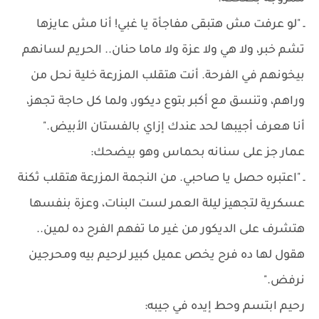
ـ "لو عرفت مش هتبقى مفاجأة يا غبي! أنا مش عايزها
تشم خبر، ولا هي ولا عزة ولا ماما حنان.. الحريم لسانهم
بيخونهم في الفرحة. أنت هتقلب المزرعة خلية نحل من
وراهم، وتنسق مع أكبر بتوع ديكور، ولما كل حاجة تجهز،
أنا هعرف أجيبها لحد عندك إزاي بالفستان الأبيض."
عمار جز على سنانه بحماس وهو بيضحك:
ـ "اعتبره حصل يا صاحبي. من النجمة المزرعة هتقلب ثكنة
عسكرية لتجهيز ليلة العمر لست البنات، وعزة بنفسها
هتشرف على الديكور من غير ما تفهم الفرح ده لمين..
هقول لها ده فرح يخص عميل كبير لرحيم بيه ومحرجين
نرفض."
رحيم ابتسم وحط إيده في جيبه: