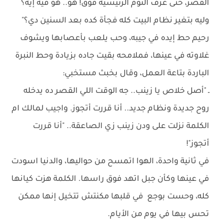
القصر، حتى غرف النوم الرئيسية فوق! هو.. هو فيه إيه؟
وليه بتغير نظام البيت كله فجأة كده بعد السنين دي؟"
رحيم حط إيده في جيبه، وحب يلعب بأعصابها ويشوف
غلاوته في عينها، فملامحه بقيت جاده بزيادة وحط النبرة
الباردة بتاعة العمل، وقال بخبث مستخبي:
ـ "أصل خلاص يا زينب.. جه الوقت اللي القصر ده يدخله
روح جديدة ونظام جديد.. أنا قررت أتجوز. واجيب لمالك ام
الكلمة نزلت على ودن زينب زي الصاعقة.. "أنا قررت
أتجوز"!
في ثانية واحدة، الهوا اتمسح من حواليها، والدنيا اسودت
في عينها وكأن جبل اتهد فوق راسها. الكلمة هزت كيانها
كله، وحست بوجع في قلبها مكنتش تتخيل إنها ممكن
تحس بيها في يوم من الأيام.