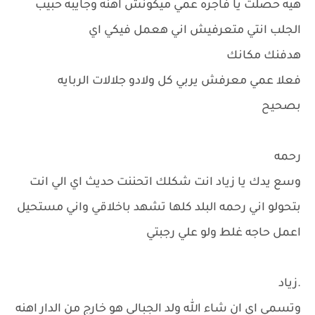
هيه حصلت يا فاجره عمي ميكونش اهنه وجايبه حبيب
الجلب انتي متعرفيش اني هعمل فيكي اي
هدفنك مكانك
فعلا عمي معرفش يربي كل ولادو جلالات الربايه
بصحيح
رحمه
وسع يدك يا زياد انت شكلك اتحننت حديث اي الي انت
بتحولو اني رحمه البلد كلها تشهد باخلاقي واني مستحيل
اعمل حاجه غلط ولو علي رجبتي
.زياد
وتسمي اي ان شاء الله ولد الجبالي هو خارج من الدار اهنه