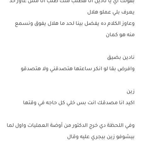
بقولك اي يا نادين انا هطلب منك طلب انا مش عاوز حد
يعرف بلي عملو هلال
وعاوز الكلام ده يفضل بينا لحد ما هلال يفوق ونسمع
منه هو كمان
نادين بضيق
وافرض بقا لو انكر ساعتها هتصدقني ولا هتصدقو
زين
اكيد انا مصدقك انت بس خلي كل حاجه في وقتها
وفي اللحظة دي خرج الدكتور من أوضة العمليات واول لما
بيشوفو زين بيجري عليه وقال