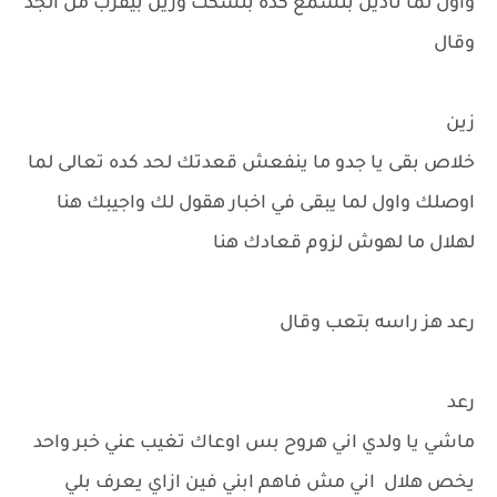
واول لما نادين بتسمع كده بتسكت وزين بيقرب من الجد
وقال
زين
خلاص بقى يا جدو ما ينفعش قعدتك لحد كده تعالى لما
اوصلك واول لما يبقى في اخبار هقول لك واجيبك هنا
لهلال ما لهوش لزوم قعادك هنا
رعد هز راسه بتعب وقال
رعد
ماشي يا ولدي اني هروح بس اوعاك تغيب عني خبر واحد
يخص هلال اني مش فاهم ابني فين ازاي يعرف بلي