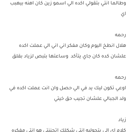
وطالما انتي بتقولي اكده الي اسمو زين كان اهنه بيهبب
اي
رحمه
هلال انطخ اليوم وكان مفكر اني اني الي عملت اكده
علشان كده كان جاي يتأكد وساعتها بتبص لزياد بقلق
رحمه
اوعي تكون ليك يد في الي حصل وان انت عملت اكده في
ولد الجبالي علشان تجيب حق خيتي
زياد
كلام اي الي بتجوليه انتي شكلك اتجننتي هو انتي مفكره