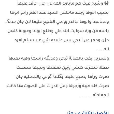
😁 وشيخ غيث هم ماباوع الهه لان جان حاقد عليها
بسبب اخوها وبعد ماخلص السيد عقد الهم راحو ابوها
وعمامها وابوها ماكدر يوصي الشيخ عليها لان جان مدنگ
راسه من ورة سوايت ابنه علي وطلع ابوها وعيونة كلهن
حزن وحمر من البجي بس مابيده شي غير يسلم امره
لله......
ونسرين بقت بالصالة تبجي ومدنگه راسها وهيه بعدها
طفلة متعرف كلشي وبين صفنتها وبجيها سمعت
صوت وراها يصيح عليها يگلها گومي يالفصليه جان
صوت كله هيبة ورجولة ومن اندرات على الصوت هنا كانت
المفاجئه ..........
الفصل الثالث من هنا