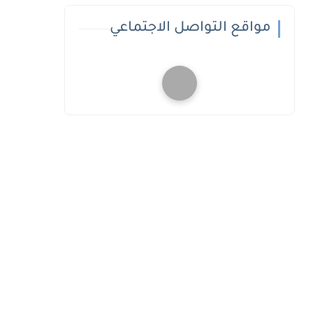
مواقع التواصل الاجتماعي