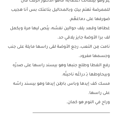
عِز وهو بيتمالك أعصابُه: ماهو الدكتور الزفت قال
للممرضة تهتم بيكِ وبالمحاليل بتاعتك بس أنا هجيب
ضورفها على دماغهُم.
غطاها وقعد يلف حوالين نفسُه، يبُص ليها مرة ويكمل
لف برا الأوضة جايز يلاقي حد.
نامت مِن التعب، رجع الأوضة لقى راسها مايلة على جنب
وجسمها مفرود.
رفع الغطا وطلع جنبها وهو بيسند راسها على صدرُه
وبيحاوطها بـِ دراعُه ناحيتُه.
مسك كف إيدها وباس باطِن إيدها وهو بيسند راسُه
على راسها.
وراح في النوم هو كمان.
___________________________________________