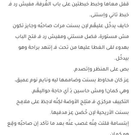
قفل معاها وخبط خبطتين على باب الغُرفة، مفيش رد فـ
خبط تاني وإستنى.
خايف يدخُل عليهُم لإن بسنت مرات صاحبُه وجايز تكون
مش مستورة، فضل مستني ومفيش رد فـ فتح الباب
بهدوء لقى الغطا عليها من تحت فـ إتنهد براحة وهو
بيدخُل.
بص على المنظر وإتصدم.
عِز كان محاوط بسنت وضاممها ليه ونايم نوم عميق،
وهي كمان! ومش حاسين بـِ أي حاجة حواليهُم.
التكييف مركزي فـ متلِج الأوضة لكِنُه لاحِظ على ملامِح
بسنت الأريحية لإن حُضن عِز مدفيها.
إبتسامة فلتت مِنُه غصب عنُه بعد ما تأكد إن صاحبُه وقِع
هو كمان.