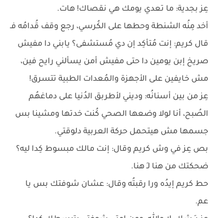
عِز بجدية: ما تعدي يومك هي نقصاك! هات.
أخد مِنُه الشنطة وحطها على الكُرسي، رجع وقف قُدامُه فـ
قال كريم: إنت مُتأكِد إن دي مُستشفى؟ يابني دا مفيش
صريخ إبن يومين دا حتى مفيش أمن يسألني رايح فين،
مش خايفين على الأجهزة والمُعدات الطبية تتسرق!
عِز من بين أسنانُه: وديني لأطربق الدُنيا على دماغهُم
الصُبح، أنا لولا وضعها الصحي كُنت خدتها ومشينا بس
جسمها مش هيتحمل حركة العربية دلوقتي.
بص عِز في وش كريم وقال: إنت مالك مبسوط كِدا ليه؟
ضحكتك من هنا لـِ هنا.
حط كريم إيدُه ورا رقبتُه وقال: عشان شوفتك بس يا
عم.