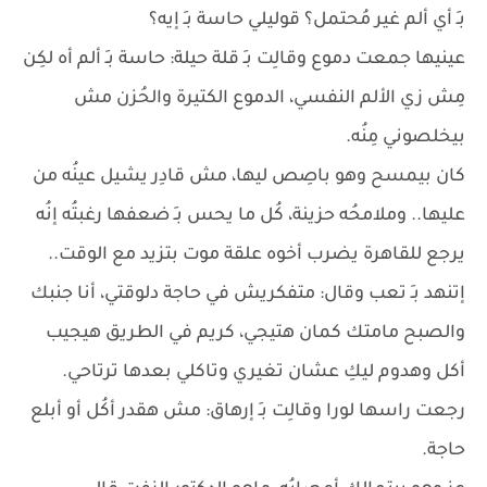
بـِ أي ألم غير مُحتمل؟ قوليلي حاسة بـِ إيه؟
عينيها جمعت دموع وقالِت بـِ قلة حيلة: حاسة بـِ ألم أه لكِن
مِش زي الألم النفسي، الدموع الكتيرة والحُزن مش
بيخلصوني مِنُه.
كان بيمسح وهو باصِص ليها، مش قادِر يشيل عينُه من
عليها.. وملامحُه حزينة، كُل ما يحس بـِ ضعفها رغبتُه إنُه
يرجع للقاهرة يضرب أخوه علقة موت بتزيد مع الوقت..
إتنهد بـِ تعب وقال: متفكريش في حاجة دلوقتي، أنا جنبك
والصبح مامتك كمان هتيجي، كريم في الطريق هيجيب
أكل وهدوم ليكِ عشان تغيري وتاكلي بعدها ترتاحي.
رجعت راسها لورا وقالِت بـِ إرهاق: مش هقدر أكُل أو أبلع
حاجة.