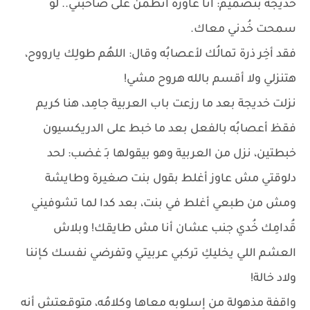
خديجة بتصميم: أنا عاوزة أتطمن على صاحبتي.. لو
سمحت خُدني معاك.
فقد أخِر ذرة تمالُك لأعصابُه وقال: اللهُم طولِك يارووح،
هتنزلي ولا أقسم بالله هروح مشي!
نزلت خديجة بعد ما رزعت باب العربية جامِد، هنا كريم
فقظ أعصابُه بالفعل بعد ما خبط على الدريكسيون
خبطتين، نزل من العربية وهو بيقولها بـِ غضب: لحد
دلوقتي مش عاوز أغلط بقول بنت صغيرة وطايشة
ومش من طبعي أغلط في بنت، بعد كدا لما تشوفيني
قُدامِك خُدي جنب عشان أنا مش طايقك! وبلاش
العشم اللي يخليكِ تركبي عربيتي وتفرضي نفسك كإننا
ولاد خالة!
واقفة مذهولة من إسلوبه معاها وكلامُه، متوقعتش أنه