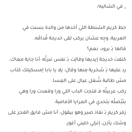
_ في الشاليه/
حط كريم الشنطة اللي أخدها من والدة بسنت في
العربية، وجِه عشان يركب لقى خديجة قُدامُه.
قالها بـِ برود: نعم؟
كتفت خديجة إيديها وقالِت بـِ نفس نبرتُه: أنا جاية معاك.
رد عليها بـِ سُخرية مِنها وقال: يلا يا بابا إمسكيلك كتاب
مش طالبة شُغل عيال على المِسا.
ركب عربيتُه فـ فتحِت الباب اللي ورا وقعدت ورا وهي
بتبُصلُه بتحدي في المرايا الأمامية.
زفر كريم بـِ نفاذ صبر وهو بيقول: أنا مش فايق الفجر على
وشك يأذِن، إنزلي خليني أغور.