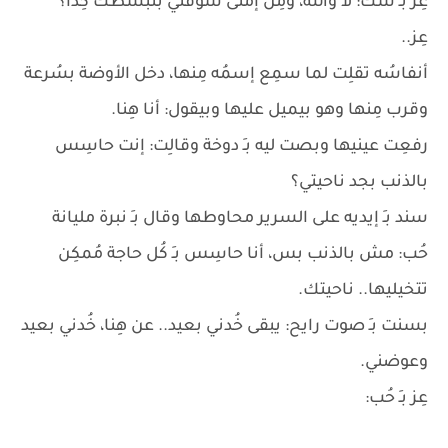
عِز بـِ شك: لا والله، ومِن إمتى شوفتي بتبسطك كِدا؟
عِز..
أنفاسُه تقلِت لما سمِع إسمُه مِنها، دخل الأوضة بسُرعة
وقرب مِنها وهو بيميل عليها وبيقول: أنا هِنا.
رفعِت عينيها وبصت ليه بـِ دوخة وقالِت: إنت حاسِس
بالذنب بجد ناحيتي؟
سند بـِ إيديه على السرير محاوطها وقال بـِ نبرة مليانة
حُب: مش بالذنب بس، أنا حاسِس بـِ كُل حاجة مُمكِن
تتخيليها.. ناحيتك.
بسنت بـِ صوت رايح: يبقى خُدني بعيد.. عن هِنا، خُدني بعيد
وعوضني.
عِز بـِ حُب: