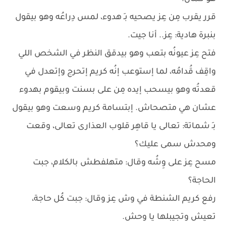
قرر يقرب مِن عِز يصحيه بـِ هدوء، لمس دِراعُه وهو بيقول
بنبرة هادية: عِز.. أنا جيت.
فتح عِز عيونُه بتعب وهو بيدقق النظر في الشخص اللي
واقِف قُدامُه، لما إستوعب إنُه كريم إتحرج وإتعدل في
قعدتُه وهو بيسحب إيده مِن على بسنت وبيقوم بهدوء
عشان هي متصحاش. إبتسامة كريم وسعت وهو بيقول
بـِ شماتة: تعالى يا قاهِر قلوب العذارى تعالى، وقعت
ومحدش سمى عليك؟
مسح عِز على وِشُه وقال: متهلفطش بالكلام، جبت
الحاجة؟
رفع كريم الشنطة في وش عِز وقال: جبت كُل حاجة،
تعيش وتجيبلها يا وحش.