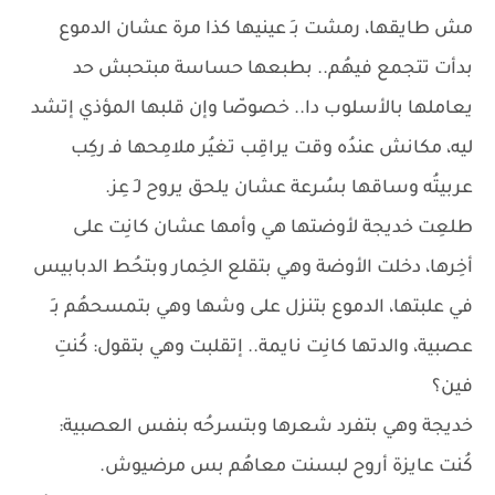
مش طايقها، رمشت بـِ عينيها كذا مرة عشان الدموع
بدأت تتجمع فيهُم.. بطبعها حساسة مبتحبش حد
يعاملها بالأسلوب دا.. خصوصّا وإن قلبها المؤذي إتشد
ليه، مكانش عندُه وقت يراقِب تغيُر ملامِحها فـ ركِب
عربيتُه وساقها بسُرعة عشان يلحق يروح لـِ عِز.
طلعِت خديجة لأوضتها هي وأمها عشان كانِت على
أخِرها، دخلت الأوضة وهي بتقلع الخِمار وبتحُط الدبابيس
في علبتها، الدموع بتنزل على وشها وهي بتمسحهُم بـِ
عصبية، والدتها كانِت نايمة.. إتقلبت وهي بتقول: كُنتِ
فين؟
خديجة وهي بتفرد شعرها وبتسرحُه بنفس العصبية:
كُنت عايزة أروح لبسنت معاهُم بس مرضيوش.