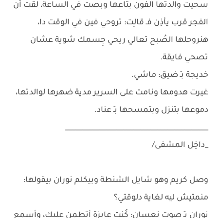
سحيت والدتها الفون بتاعها وبصت في الساعة، لقت أن
الفجر قرب يأذِن فـ قالِت: تروحي فين في الوقت دا،
هنروحلها الصُبح تعالي ريحي جِسمك شوية عشان
تصحي فايقة.
خديجة بـِ ضيق: ماشي.
غيرت هدومها ونامت على السرير مدية ضهرها لوالدتها،
دموعها بتنزل وبتمسحها بـِ عناد.
__________________________________________
_داخِل المشفى/
وصل كريم وهو شايل الشنطة وبيكلم نوران بيقولها:
منمتيش ليه لغاية دلوقتي؟
نوران بـِ صوت نعسان: كُنت عايزة أتطمن عليك، وأسمع