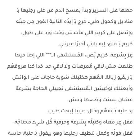
حطها على السرير وبدأ يمسح الدم من على رجليها بـِ
مناديل وكحول طبي، خرج بـِ إيدُه التانية الفون مِن جيبُه
وإتصل على كريم اللي مأخدش وقت ورد على طول.
كريم بـِ قلق: إيه يابني أخيرًا عبرتني.
عِز بِسُرعة: كريم بُص، المُستشفى الـ*** اللي إحنا فيها
طلعت مش لاقي مُمرضات ولا لاقي حد، كدا كدا هروقهُم
بـِ ريڤيو زبالة، المُهم هكتبلك شوية حاجات على الواتش
وأبعتلك لوكيشن المُستشفى تجيبلي الحاجة بسُرعة
عشان بسنت وضعها وحش.
رد عليه بـِ تفهُم وقال: عينيا إبعت طيب.
قفل عِز معاه وكتبلُه بِسُرعة وحرفية كُل شيء محتاجُه،
قفل فونُه وكمل تنظيف رجليها وهو بيقول بـِ حنية: حاسة