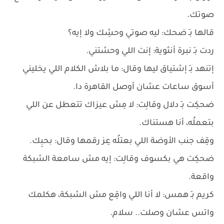
صوتك.
قالها بـِ ضحك: ليه صوتي وحشِك ولا إيه؟
ردت بـِ نبرة أنثوية: إنت اللي وحشتني.
إتنهد بـِ إشتياق ليها وقال: ما بلاش الكلام اللي يخليني
أسوق ساعات عشان أوصل القاهرة دا.
ضحكِت بـِ دلال وقالِت: لا مِش عيزاك تتعطل عن اللي
بتعملُه، أنا هستناك.
وقِف جنب الأوضة اللي بعتلُه عِز رقمها وقال: بحبِك.
ضحكِت هي بكسوف وقالِت: إيه مش سامعة الشبكة
واقعة.
كريم بـِ همس: لا أنا اللي واقِع مش الشبكة، هكلمك
واتس عشان وصلت.. سلام.