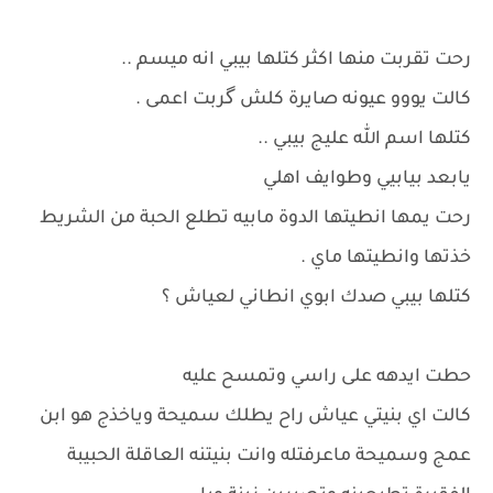
رحت تقربت منها اكثر كتلها بيبي انه ميسم ..
كالت يووو عيونه صايرة كلش گربت اعمى .
كتلها اسم الله عليج بيبي ..
يابعد بيابيي وطوايف اهلي
رحت يمها انطيتها الدوة مابيه تطلع الحبة من الشريط
خذتها وانطيتها ماي .
كتلها بيبي صدك ابوي انطاني لعياش ؟
حطت ايدهه على راسي وتمسح عليه
كالت اي بنيتي عياش راح يطلك سميحة وياخذج هو ابن
عمج وسميحة ماعرفتله وانت بنيتنه العاقلة الحبيبة