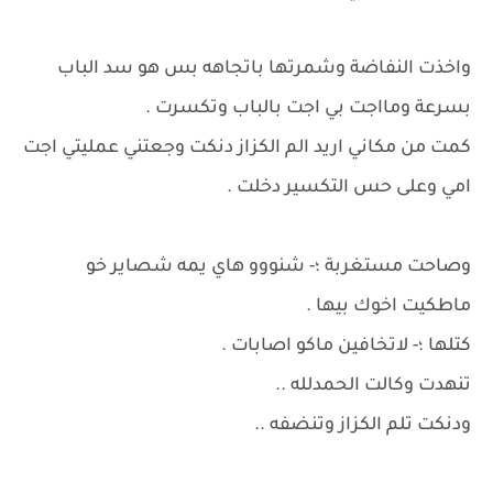
واخذت النفاضة وشمرتها باتجاهه بس هو سد الباب
بسرعة ومااجت بي اجت بالباب وتكسرت .
كمت من مكاني اريد الم الكزاز دنكت وجعتني عمليتي اجت
امي وعلى حس التكسير دخلت .
وصاحت مستغربة ؛- شنووو هاي يمه شصاير خو
ماطكيت اخوك بيها .
كتلها ؛- لاتخافين ماكو اصابات .
تنهدت وكالت الحمدلله ..
ودنكت تلم الكزاز وتنضفه ..