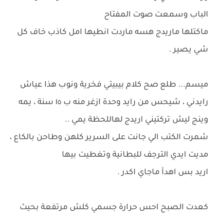
الباب وسمعت صوت المفتاح
ماكتلها ماريدج هسه ماردت انطيها امل كاذب خاف كل
شي يصير .
ميسم... طلع صح كلام بيبيتي فخرية ونوب هذا عياش
رايدني ، شيحس من رايد وحدة ازغر منه ب ١٥ سنة ، يمه
وينج ليش تركتيني اريدج لهاللحظة يمي ..
شمرت الكتب الي جانت على السرير كلهن وطاحن بالكاع ،
مديت ايدي الترجف للبطانية وتغطيت بيها
اريد بس اهدأ ماجاي اكدر .
كعدت الصبح احس حرارة جسمي كلش مرتفعة بحيث