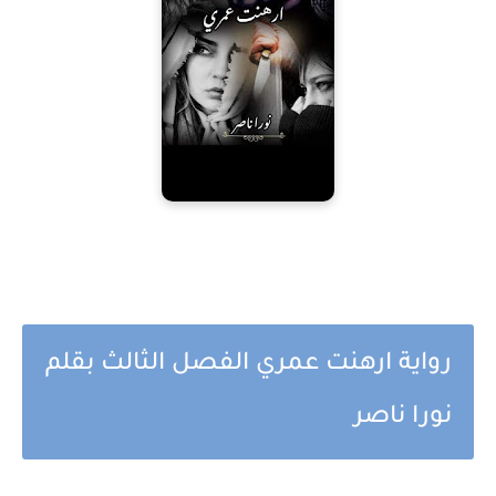
رواية ارهنت عمري الفصل الثالث بقلم
نورا ناصر