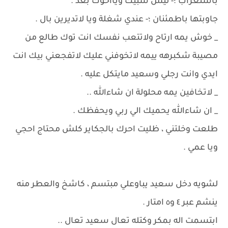
باستغراب ؛- ليش شبيك ويااخوك بعد .
جاوبتها باطمئنان ؛- عندي شغلة ويا لاتديرين بال .
_ خوش يمه ارتاح ولاتتعب نفسك انت توك طالع من
مصيبة شكبرهه ييمه لاتخوفني عليك لاتفجعني بيك انت
ايدي وانت رجلي وسعيد مايتكل عليه .
_ لاتخافين يمه محلولة ان شاءالله ..
_ ان شاءالله يحميك الي ربي ويحفظك .
طلعت وخلتني ، ظليت احرك بالجكاير كلش محتاج احجي
ويا عمي .
لشويه دخل سعيد يباوعلي مبتسم ، كاشخ والعطر منه
ينشم عبر ٤ و٥ امتار .
ابتسمت اله بمكر وكتله تعال سعيد تعال ..