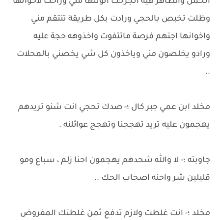
اتحمل والظاهر هيه انجرحت انوثتها مني وراحت لاخوانها
وظلت تخبص بالحجي ورادت بكل طريقة تنتقم مني
واخوانها اجتهم فرصة ماتتفوت واخذوهه حجة عليه
ورادو يخلصون مني وياخذون كل شي يخصني بالمحلات
..
مخلد ابن عمي جبر كال ؛- صدك تحجي انت شنو تريدهم
يهجمون عليه تريد تهججنا وتهجج عوائلنه .
جاوبته ؛- لا والله شحدهم يهجمون احنا زلم ، سباع ومو
قليلين شر واحنه اصحاب الحك ..
مخلد ؛- انت غلطت ولازم تدفع ثمن غلطتك المفروض