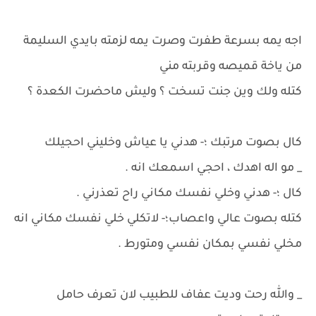
اجه يمه بسرعة طفرت وصرت يمه لزمته بايدي السليمة
من ياخة قميصه وقربته مني
كتله ولك وين جنت تسخت ؟ وليش ماحضرت الكعدة ؟
كال بصوت مرتبك ؛- هدني يا عياش وخليني احجيلك
_ مو اله اهدك ، احجي اسمعك انه .
كال ؛- هدني وخلي نفسك مكاني راح تعذرني .
كتله بصوت عالي واعصاب؛- لاتكلي خلي نفسك مكاني انه
مخلي نفسي بمكان نفسي ومتورط .
_ والله رحت وديت عفاف للطبيب لان تعرف حامل