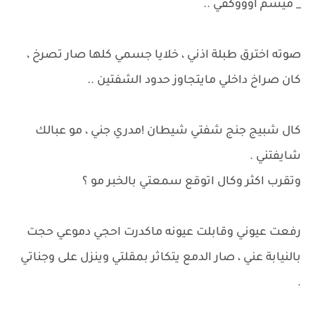
_ ميسم اوووكفي ..
صوته اخترق طبلة اذني ، خلايا جسمي كلها صار تصرخ ،
كان صراخ داخلي مايتجاوز حدود الشفتين ..
كال شبيج جنج شفتي شيطان !مدري جني ، مو عبالك
شايفتني .
وتقرب اكثر وكال اتوقع سمعتي بالخبر مو ؟
رفعت عيوني وقابلت عيونه ماكدرت احجي دموعي حجت
بالنيابة عني ، صار الدمع يتكاثر بمقلتي وينزل على وجناتي
.