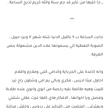
_ جا خليها من تكبر فد جم سنة والله كريم لذيج الساعة .
***
جانت الساعة ب ٩ بالليل الدنيا شته شهر ١٢ وبرد حييل ،
الصوبة النفطية الي يسمونها علاء الدين مشعولة بنص
الغرفة .
وانه كاعدة على الجرباية وكدامي كتبي وملازم واقلام
احاول عبثا ادرس ، فكري وبالي يم امي وشلون راح ترد
للبيت وهيه طالعة بليه رخصة من ابوي وابوي عنده طلابة
وفصل ويا اخوانها ، الافكار هاي كلها غزت عقلي شتتني
وبعثرتني ، امتصت مني التركيز على دروسي وخلتني مركزة