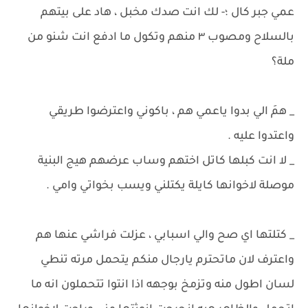
عمي جبر كال ؛- لك انت صدك مخبل ، هاد على بيتهم
بالسلاح ومصوب ٣ منهم وتكول ما ادفع انت شنو من
ملة؟
_ همَ الي بدوا ياعمي هم ، باكوني واعترضوا طريقي
واعتدوا عليه .
_ لا انت كبلها كاتل اختهم وساب عرضهم هيج البنية
موصلة لاخوانها كايلة يكتلني ويسب بخواتي وامي .
_ كتلتها اي صح والي اسبابي ، عزلت فراشي عنها هم
واعترف لان ماتحترم يارجال منكم يتحمل مرته تنطي
لسان اطول منه وتزمخ بوجهه اذا انتوا تتحملون انه ما