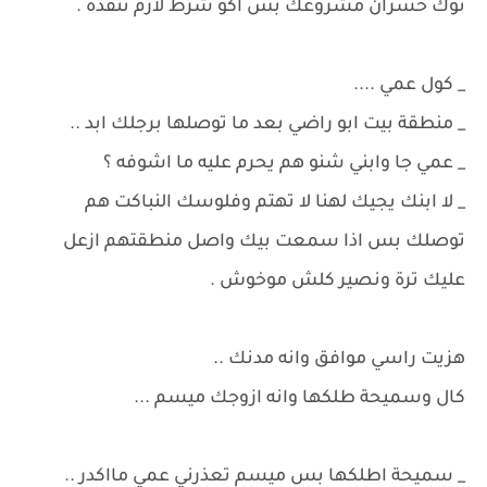
توك خسران مشروعك بس اكو شرط لازم تنفذه .
_ كول عمي ....
_ منطقة بيت ابو راضي بعد ما توصلها برجلك ابد ..
_ عمي جا وابني شنو هم يحرم عليه ما اشوفه ؟
_ لا ابنك يجيك لهنا لا تهتم وفلوسك النباكت هم
توصلك بس اذا سمعت بيك واصل منطقتهم ازعل
عليك ترة ونصير كلش موخوش .
هزيت راسي موافق وانه مدنك ..
كال وسميحة طلكها وانه ازوجك ميسم ...
_ سميحة اطلكها بس ميسم تعذرني عمي مااكدر ..