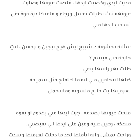
مديت ايدي وكضيت ايدها ، قلصت عيونها وصارت
عيونهه تبث نظرات توسل ورجاء و ماعدها ذرة قوة حتى
تسحب ايدها مني .
سألته بخشونة ؛- شبيج ليش هيج تبجين وترجفين ، انتِ
خايفة مني ميسم ؟ ..
ظلت تهز راسها بنفي ..
كتلها لاتخافين مني انه ما اعاملج مثل سميحة
تعرفينها بت خالج ملسونة وماتنحمل .
فتحت عيونها بصدمة ، جرت ايدها مني بهدوء او بقوة
منهكة ، وعين عليه وعين على ايدها الي بقبضتي .
وراحت تمشي وانه اتأملها لحد ما دخلت لغرفتها وسدت