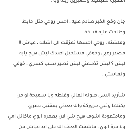
الفقيرة تطيعينه وتصيرين زينة ويا .
جان وقع الخبر صادم عليه ، احس روحي مثل حايط
وطاحت عليه قذيفة
وفلشته ، روحي احسها تمزقت الى اشلاء ، عياش !!
مصدر رعبي وخوفي مستحيل اصدك ليش هيج يابه
ليش!؟ ليش تظلمني ليش تصير سبب كسري ، خوفي
وتعاستي .
شأريد انسى صوته العالي وغلطه ويا سميحة لو من
يكتلها وتجي مزوركة وانه بعدني بمقتبل عمري
ومامتعودة اشوف هيج شي لان بعمره ابوي ماكاتل امي
ولا مرة ابوي ، ماشفت العنف اله على ايد عياش من