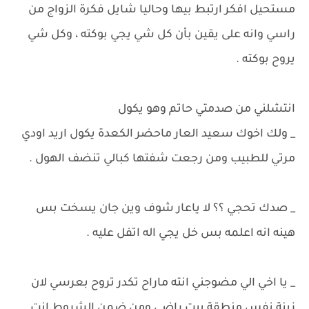
مستحيل افكر ارتبط بيها وحاليا شايل فكرة الزواج من
راسي وانه على يقين بأن كل شي يجي بوكته ، وكل شي
يروح بوكته .
انتشلني من صدمتي حاتم وهو يكول
_ ولك اخوك سعيد العار ماحضر الكعدة يكول اريد اودي
مرتي للطبيب ومن رجعت شفتها كبالي تنضف الهول .
_ صدك تحجي ؟؟ لا ياعار شوف وين جان يسخت بس
هينه انه اعلمه بس خل يجي اله اتفل عليه .
_ يا اخي الي مضوجني انته ماراح تكدر تروح بعرسي لان
زينة نفس منطقة بيت راضي ومن ضمن الشروط انت