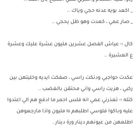
_ اكعد بويه عدنه حجي وياك ..
_ صار عمي ، كعدت وهو ظل يحجي ..
كال ؛- عياش الفصل عشرين مليون عشرة عليك وعشرة
ع العشيرة ..
عكدت حواجبي ودنكت راسي ، صفكت ايديه وخليتهن بين
ركبي ، هزيت راسي واني محتقن بالغضب ..
كتله ؛- تعذرني عمي انه فلس احمر ما ادفع هم الي اعتدوا
عليه وباكوا فلوسي اطلبهم ١٥ مليون واذا مارجعوهن
اطلعهن من عيونهم دينار ورة دينار .