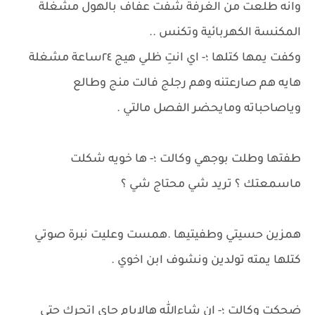
وانه طلعت من الغرفة شفت عفاف بالهول مشغلة
المكنسة الكهربائية وتكنس ..
وكفت يمها كتلها ؛- اي انتِ ظلي هيج ٢٤ساعة مشغلة
هايه هم صارعتنه وهم رجلج فالت منج وطالع
وياصاحباته ومايحضر الفصل مالتي .
طفتها وطلت بوجهي وكالت ؛- ها خويه شكلت
ماسمعتك ؟ تريد شي محتاج شي ؟
همزين حسيتي وطفيتيها .همست وعليت نبرة صوتي
كتلها يمته تولدين ونشوف ابن اخوي .
ضحكت وكالت ؛- ان شاءالله هالايام جاي اتحرك حتى