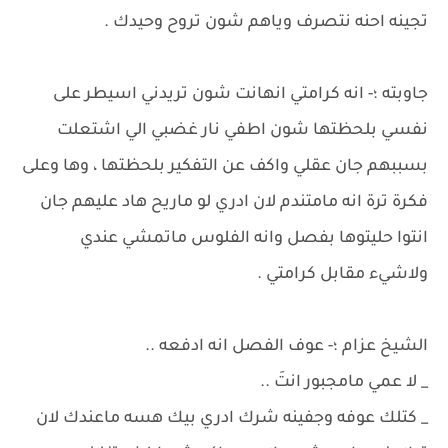
تجينه احنه نتصرف وياهم شون تروح وحيدك .
جاوبته ؛- انه كرامتي انهانت شون تريدني اسيطر على
نفسي بلحظتها شون اطفي نار غضبي الي اشتعلت
بسببهم جان عقلي واكف عن التفكير بلحظتها ، وها وعلى
فكرة ترة انه مامتندم لان ادري لو ماريح هاد عليهم جان
انتوا حليتوها بفصل وانه الفلوس ماتمشي عندي
ولاشيء مقابل كرامتي .
الشيخ عزام ؛- عوف الفصل انه ادفعه ..
_ لا عمي مامجبور انتَ ..
_ كتلك عوفه وجفينه شرك ادري بيك هسه ماعندك لان