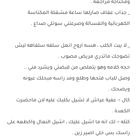
ومحتاجة مراجعة .
_ جذاب عفاف صارلها ساعة مشغلة المكناسة
الكهربائية والغسالة وصرعتني سوتلي صداع .
_ لا يبت الكلب ، هسه اروح انعل سلفه سلفاهه ليش
تضوجك ماتدري مريض مصوب .
حجه كلامه وهو يتملص من قبضتي ويشرد مني ..
وصل للباب فتحها وطلع ومد راسه مبحلك عيونه
ويضحك .
كال ؛- عفية عياش لا تشيل بكلبك عليه لان ماحضرت
الكعدة .
كتله ؛- لك انه ما اشيل عليك ، اشيل النعال واكطعه على
راسك بس خلي اصير زين .