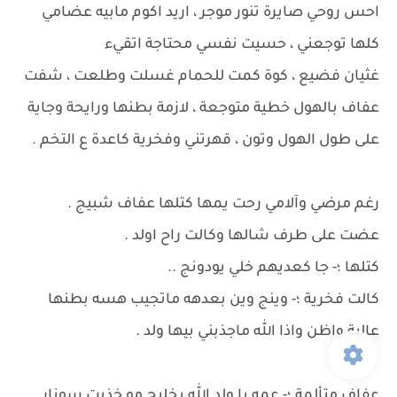
احس روحي صايرة تنور موجر ، اريد اكوم مابيه عضامي
كلها توجعني ، حسيت نفسي محتاجة اتقيء
غثيان فضيع ، كوة كمت للحمام غسلت وطلعت ، شفت
عفاف بالهول خطية متوجعة ، لازمة بطنها ورايحة وجاية
على طول الهول وتون ، قهرتني وفخرية كاعدة ع التخم .
رغم مرضي وآلامي رحت يمها كتلها عفاف شبيج .
عضت على طرف شالها وكالت راح اولد .
كتلها ؛- جا كعديهم خلي يودونج ..
كالت فخرية ؛- وينج وين بعدهه ماتجيب هسه بطنها
عالية واظن واذا الله ماجذبني بيها ولد .
عفاف متألمة ؛- عمه يا ولد الله يخليج مو خذيت سونار