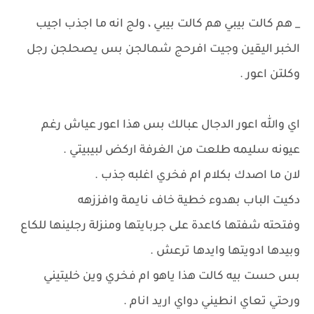
_ هم كالت بيبي هم كالت بيبي ، ولج انه ما اجذب اجيب
الخبر اليقين وجيت افرحج شمالجن بس يصحلجن رجل
وكلتن اعور .
اي والله اعور الدجال عبالك بس هذا اعور عياش رغم
عيونه سليمه طلعت من الغرفة اركض لبيبيتي .
لان ما اصدك بكلام ام فخري اغلبه جذب .
دكيت الباب بهدوء خطية خاف نايمة وافززهه
وفتحته شفتها كاعدة على جربايتها ومنزلة رجلينها للكاع
وبيدها ادويتها وايدها ترعش .
بس حست بيه كالت هذا ياهو ام فخري وين خليتيني
ورحتي تعاي انطيني دواي اريد انام .