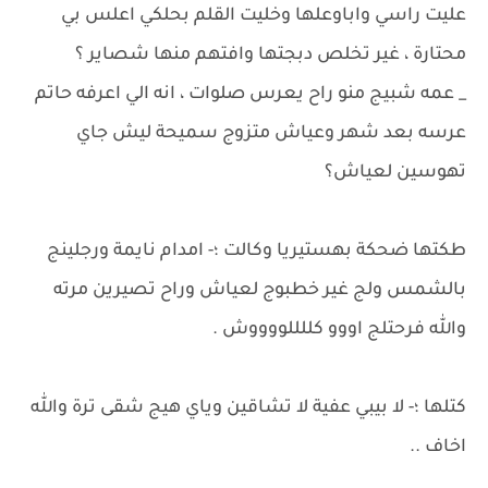
عليت راسي واباوعلها وخليت القلم بحلكي اعلس بي
محتارة ، غير تخلص دبجتها وافتهم منها شصاير ؟
_ عمه شبيج منو راح يعرس صلوات ، انه الي اعرفه حاتم
عرسه بعد شهر وعياش متزوج سميحة ليش جاي
تهوسين لعياش؟
طكتها ضحكة بهستيريا وكالت ؛- امدام نايمة ورجلينج
بالشمس ولج غير خطبوج لعياش وراح تصيرين مرته
والله فرحتلج اووو كللللووووش .
كتلها ؛- لا بيبي عفية لا تشاقين وياي هيج شقى ترة والله
اخاف ..