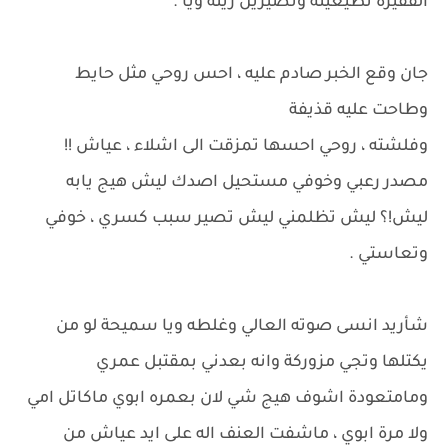
الفقيرة تطيعينه وتصيرين زينة ويا .
جان وقع الخبر صادم عليه ، احس روحي مثل حايط
وطاحت عليه قذيفة
وفلشته ، روحي احسها تمزقت الى اشلاء ، عياش !!
مصدر رعبي وخوفي مستحيل اصدك ليش هيج يابه
ليش!؟ ليش تظلمني ليش تصير سبب كسري ، خوفي
وتعاستي .
شأريد انسى صوته العالي وغلطه ويا سميحة لو من
يكتلها وتجي مزوركة وانه بعدني بمقتبل عمري
ومامتعودة اشوف هيج شي لان بعمره ابوي ماكاتل امي
ولا مرة ابوي ، ماشفت العنف اله على ايد عياش من