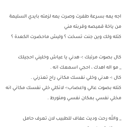
اجه يمه بسرعة طفرت وصرت يمه لزمته بايدي السليمة
من ياخة قميصه وقربته مني
كتله ولك وين جنت تسخت ؟ وليش ماحضرت الكعدة ؟
كال بصوت مرتبك ؛- هدني يا عياش وخليني احجيلك
_ مو اله اهدك ، احجي اسمعك انه .
كال ؛- هدني وخلي نفسك مكاني راح تعذرني .
كتله بصوت عالي واعصاب؛- لاتكلي خلي نفسك مكاني انه
مخلي نفسي بمكان نفسي ومتورط .
_ والله رحت وديت عفاف للطبيب لان تعرف حامل