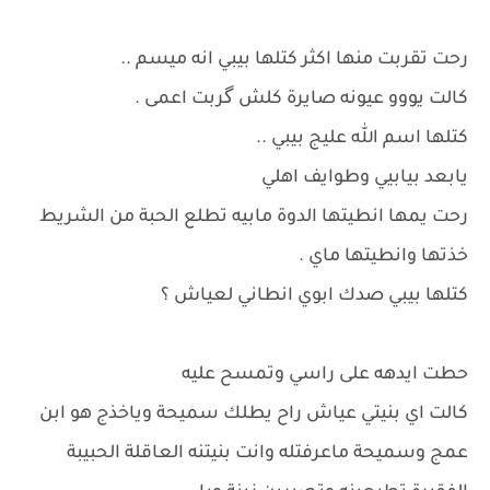
رحت تقربت منها اكثر كتلها بيبي انه ميسم ..
كالت يووو عيونه صايرة كلش گربت اعمى .
كتلها اسم الله عليج بيبي ..
يابعد بيابيي وطوايف اهلي
رحت يمها انطيتها الدوة مابيه تطلع الحبة من الشريط
خذتها وانطيتها ماي .
كتلها بيبي صدك ابوي انطاني لعياش ؟
حطت ايدهه على راسي وتمسح عليه
كالت اي بنيتي عياش راح يطلك سميحة وياخذج هو ابن
عمج وسميحة ماعرفتله وانت بنيتنه العاقلة الحبيبة