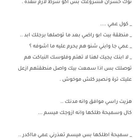
توك خسران مشروعك بس اكو شرط لازم تنفذه .
_ كول عمي ....
_ منطقة بيت ابو راضي بعد ما توصلها برجلك ابد ..
_ عمي جا وابني شنو هم يحرم عليه ما اشوفه ؟
_ لا ابنك يجيك لهنا لا تهتم وفلوسك النباكت هم
توصلك بس اذا سمعت بيك واصل منطقتهم ازعل
عليك ترة ونصير كلش موخوش .
هزيت راسي موافق وانه مدنك ..
كال وسميحة طلكها وانه ازوجك ميسم ...
_ سميحة اطلكها بس ميسم تعذرني عمي مااكدر ..