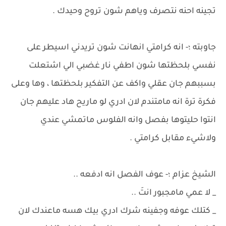
تجينه احنه نتصرف وياهم شون تروح وحيدك .
جاوبته ؛- انه كرامتي انهانت شون تريدني اسيطر على
نفسي بلحظتها شون اطفي نار غضبي الي اشتعلت
بسببهم جان عقلي واكف عن التفكير بلحظتها ، وها وعلى
فكرة ترة انه مامتندم لان ادري لو ماريح هاد عليهم جان
انتوا حليتوها بفصل وانه الفلوس ماتمشي عندي
ولاشيء مقابل كرامتي .
الشيخ عزام ؛- عوف الفصل انه ادفعه ..
_ لا عمي مامجبور انتَ ..
_ كتلك عوفه وجفينه شرك ادري بيك هسه ماعندك لان