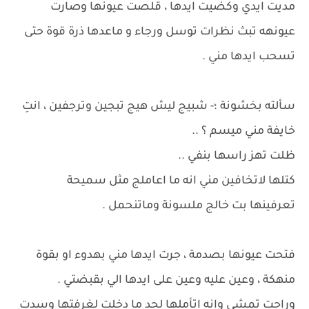
مديت ايدي وكضيت ايدها ، قلصت عيونها وصارت
عيونهه تبث نظرات توسل ورجاء و ماعدها ذرة قوة حتى
تسحب ايدها مني .
سألته بخشونة ؛- شبيج ليش هيج تبجين وترجفين ، انتِ
خايفة مني ميسم ؟ ..
ظلت تهز راسها بنفي ..
كتلها لاتخافين مني انه ما اعاملج مثل سميحة
تعرفينها بت خالج ملسونة وماتنحمل .
فتحت عيونها بصدمة ، جرت ايدها مني بهدوء او بقوة
منهكة ، وعين عليه وعين على ايدها الي بقبضتي .
وراحت تمشي وانه اتأملها لحد ما دخلت لغرفتها وسدت