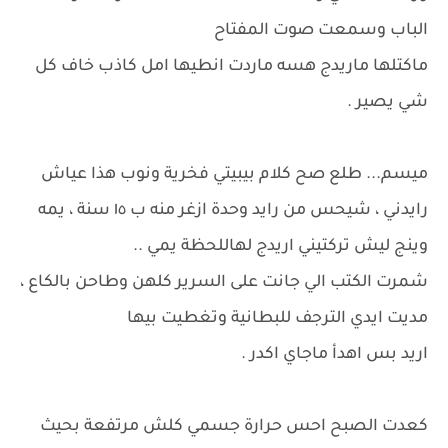
الباب وسمعت صوت المفتاح
ماكتلها ماريدج هسه ماردت انطيها امل كاذب خاف كل
شي يصير .
ميسم... طلع صح كلام بيبيتي فخرية ونوب هذا عياش
رايدني ، شيحس من رايد وحدة ازغر منه ب ١٥ سنة ، يمه
وينج ليش تركتيني اريدج لهاللحظة يمي ..
شمرت الكتب الي جانت على السرير كلهن وطاحن بالكاع ،
مديت ايدي الترجف للبطانية وتغطيت بيها
اريد بس اهدأ ماجاي اكدر .
كعدت الصبح احس حرارة جسمي كلش مرتفعة بحيث