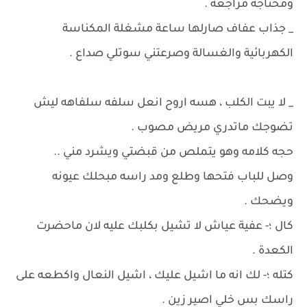
ومحتاجة مراجعة .
_ جذاب عفاف صارلها ساعة مشغلة المكناسة
الكهربائية والغسالة وصرعتني سوتلي صداع .
_ لا يبت الكلب ، هسه اروح انعل سلفه سلفاهه ليش
تضوجك ماتدري مريض مصوب .
حجه كلامه وهو يتملص من قبضتي ويشرد مني ..
وصل للباب فتحها وطلع ومد راسه مبحلك عيونه
ويضحك .
كال ؛- عفية عياش لا تشيل بكلبك عليه لان ماحضرت
الكعدة .
كتله ؛- لك انه ما اشيل عليك ، اشيل النعال واكطعه على
راسك بس خلي اصير زين .