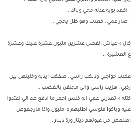
_ اكعد بويه عدنه حجي وياك ..
_ صار عمي ، كعدت وهو ظل يحجي ..
كال ؛- عياش الفصل عشرين مليون عشرة عليك وعشرة
ع العشيرة ..
عكدت حواجبي ودنكت راسي ، صفكت ايديه وخليتهن بين
ركبي ، هزيت راسي واني محتقن بالغضب ..
كتله ؛- تعذرني عمي انه فلس احمر ما ادفع هم الي اعتدوا
عليه وباكوا فلوسي اطلبهم ١٥ مليون واذا مارجعوهن
اطلعهن من عيونهم دينار ورة دينار .