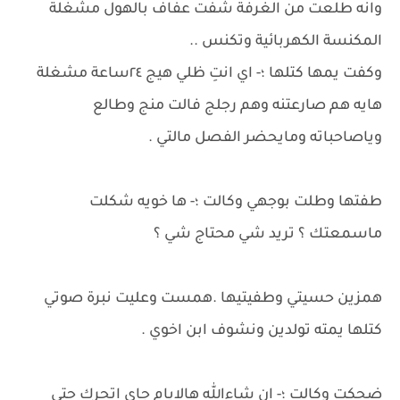
وانه طلعت من الغرفة شفت عفاف بالهول مشغلة
المكنسة الكهربائية وتكنس ..
وكفت يمها كتلها ؛- اي انتِ ظلي هيج ٢٤ساعة مشغلة
هايه هم صارعتنه وهم رجلج فالت منج وطالع
وياصاحباته ومايحضر الفصل مالتي .
طفتها وطلت بوجهي وكالت ؛- ها خويه شكلت
ماسمعتك ؟ تريد شي محتاج شي ؟
همزين حسيتي وطفيتيها .همست وعليت نبرة صوتي
كتلها يمته تولدين ونشوف ابن اخوي .
ضحكت وكالت ؛- ان شاءالله هالايام جاي اتحرك حتى