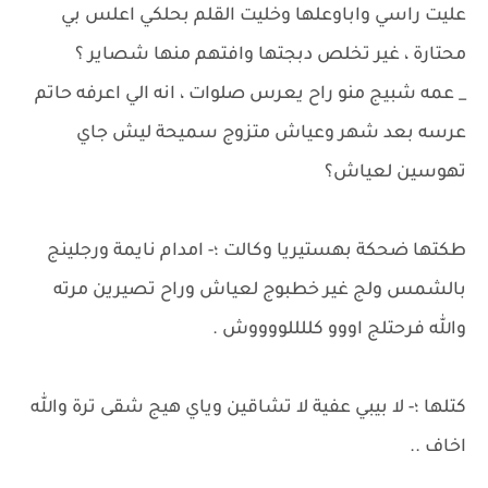
عليت راسي واباوعلها وخليت القلم بحلكي اعلس بي
محتارة ، غير تخلص دبجتها وافتهم منها شصاير ؟
_ عمه شبيج منو راح يعرس صلوات ، انه الي اعرفه حاتم
عرسه بعد شهر وعياش متزوج سميحة ليش جاي
تهوسين لعياش؟
طكتها ضحكة بهستيريا وكالت ؛- امدام نايمة ورجلينج
بالشمس ولج غير خطبوج لعياش وراح تصيرين مرته
والله فرحتلج اووو كللللووووش .
كتلها ؛- لا بيبي عفية لا تشاقين وياي هيج شقى ترة والله
اخاف ..