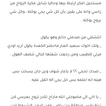
مستحيل افكر ارتبط بيها وحاليا شايل فكرة الزواج من
راسي وانه على يقين بأن كل شي يجي بوكته ، وكل شي
يروح بوكته .
انتشلني من صدمتي حاتم وهو يكول
_ ولك اخوك سعيد العار ماحضر الكعدة يكول اريد اودي
مرتي للطبيب ومن رجعت شفتها كبالي تنضف الهول .
_ صدك تحجي ؟؟ لا ياعار شوف وين جان يسخت بس
هينه انه اعلمه بس خل يجي اله اتفل عليه .
_ يا اخي الي مضوجني انته ماراح تكدر تروح بعرسي لان
زينة نفس منطقة بيت راضي ومن ضمن الشروط انت