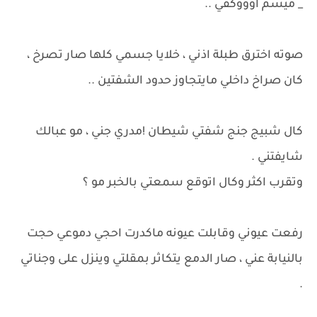
_ ميسم اوووكفي ..
صوته اخترق طبلة اذني ، خلايا جسمي كلها صار تصرخ ،
كان صراخ داخلي مايتجاوز حدود الشفتين ..
كال شبيج جنج شفتي شيطان !مدري جني ، مو عبالك
شايفتني .
وتقرب اكثر وكال اتوقع سمعتي بالخبر مو ؟
رفعت عيوني وقابلت عيونه ماكدرت احجي دموعي حجت
بالنيابة عني ، صار الدمع يتكاثر بمقلتي وينزل على وجناتي
.