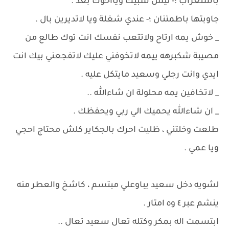
باستغراب ؛- ليش شبيك ويااخوك بعد .
جاوبتها باطمئنان ؛- عندي شغلة ويا لاتديرين بال .
_ خوش يمه ارتاح ولاتتعب نفسك انت توك طالع من
مصيبة شكبرهه ييمه لاتخوفني عليك لاتفجعني بيك انت
ايدي وانت رجلي وسعيد مايتكل عليه .
_ لاتخافين يمه محلولة ان شاءالله ..
_ ان شاءالله يحميك الي ربي ويحفظك .
طلعت وخلتني ، ظليت احرك بالجكاير كلش محتاج احجي
ويا عمي .
لشويه دخل سعيد يباوعلي مبتسم ، كاشخ والعطر منه
ينشم عبر ٤ و٥ امتار .
ابتسمت اله بمكر وكتله تعال سعيد تعال ..