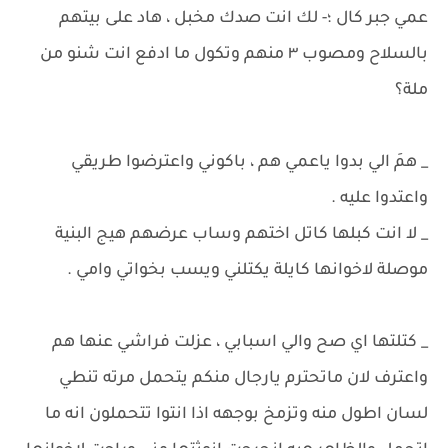
عمي جبر كال ؛- لك انت صدك مخبل ، هاد على بيتهم
بالسلاح ومصوب ٣ منهم وتكول ما ادفع انت شنو من
ملة؟
_ همَ الي بدوا ياعمي هم ، باكوني واعترضوا طريقي
واعتدوا عليه .
_ لا انت كبلها كاتل اختهم وساب عرضهم هيج البنية
موصلة لاخوانها كايلة يكتلني ويسب بخواتي وامي .
_ كتلتها اي صح والي اسبابي ، عزلت فراشي عنها هم
واعترف لان ماتحترم يارجال منكم يتحمل مرته تنطي
لسان اطول منه وتزمخ بوجهه اذا انتوا تتحملون انه ما