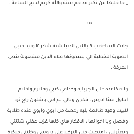
_ جا خليها من تكبر فد جم سنة والله كريم لذيج الساعة .
***
جانت الساعة ب ٩ بالليل الدنيا شته شهر ١٢ وبرد حييل ،
الصوبة النفطية الي يسمونها علاء الدين مشعولة بنص
الغرفة .
وانه كاعدة على الجرباية وكدامي كتبي وملازم واقلام
احاول عبثا ادرس ، فكري وبالي يم امي وشلون راح ترد
للبيت وهيه طالعة بليه رخصة من ابوي وابوي عنده طلابة
وفصل ويا اخوانها ، الافكار هاي كلها غزت عقلي شتتني
وبعثرتني ، امتصت مني التركيز على دروسي وخلتني مركزة