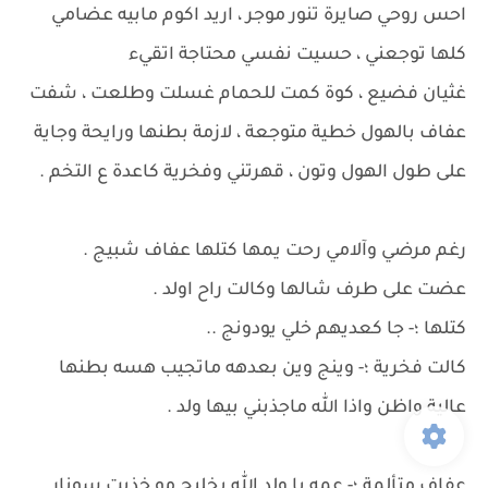
احس روحي صايرة تنور موجر ، اريد اكوم مابيه عضامي
كلها توجعني ، حسيت نفسي محتاجة اتقيء
غثيان فضيع ، كوة كمت للحمام غسلت وطلعت ، شفت
عفاف بالهول خطية متوجعة ، لازمة بطنها ورايحة وجاية
على طول الهول وتون ، قهرتني وفخرية كاعدة ع التخم .
رغم مرضي وآلامي رحت يمها كتلها عفاف شبيج .
عضت على طرف شالها وكالت راح اولد .
كتلها ؛- جا كعديهم خلي يودونج ..
كالت فخرية ؛- وينج وين بعدهه ماتجيب هسه بطنها
عالية واظن واذا الله ماجذبني بيها ولد .
عفاف متألمة ؛- عمه يا ولد الله يخليج مو خذيت سونار