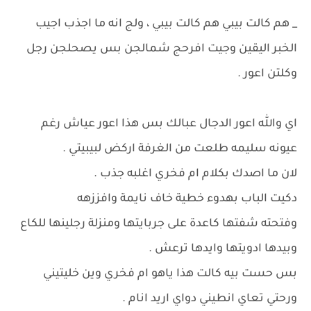
_ هم كالت بيبي هم كالت بيبي ، ولج انه ما اجذب اجيب
الخبر اليقين وجيت افرحج شمالجن بس يصحلجن رجل
وكلتن اعور .
اي والله اعور الدجال عبالك بس هذا اعور عياش رغم
عيونه سليمه طلعت من الغرفة اركض لبيبيتي .
لان ما اصدك بكلام ام فخري اغلبه جذب .
دكيت الباب بهدوء خطية خاف نايمة وافززهه
وفتحته شفتها كاعدة على جربايتها ومنزلة رجلينها للكاع
وبيدها ادويتها وايدها ترعش .
بس حست بيه كالت هذا ياهو ام فخري وين خليتيني
ورحتي تعاي انطيني دواي اريد انام .