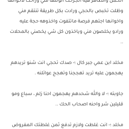
اتحمل والظاهر هيه انجرحت انوثتها مني وراحت لاخوانها
وظلت تخبص بالحجي ورادت بكل طريقة تنتقم مني
واخوانها اجتهم فرصة ماتتفوت واخذوهه حجة عليه
ورادو يخلصون مني وياخذون كل شي يخصني بالمحلات
..
مخلد ابن عمي جبر كال ؛- صدك تحجي انت شنو تريدهم
يهجمون عليه تريد تهججنا وتهجج عوائلنه .
جاوبته ؛- لا والله شحدهم يهجمون احنا زلم ، سباع ومو
قليلين شر واحنه اصحاب الحك ..
مخلد ؛- انت غلطت ولازم تدفع ثمن غلطتك المفروض