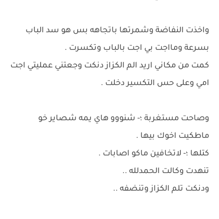
واخذت النفاضة وشمرتها باتجاهه بس هو سد الباب
بسرعة ومااجت بي اجت بالباب وتكسرت .
كمت من مكاني اريد الم الكزاز دنكت وجعتني عمليتي اجت
امي وعلى حس التكسير دخلت .
وصاحت مستغربة ؛- شنووو هاي يمه شصاير خو
ماطكيت اخوك بيها .
كتلها ؛- لاتخافين ماكو اصابات .
تنهدت وكالت الحمدلله ..
ودنكت تلم الكزاز وتنضفه ..