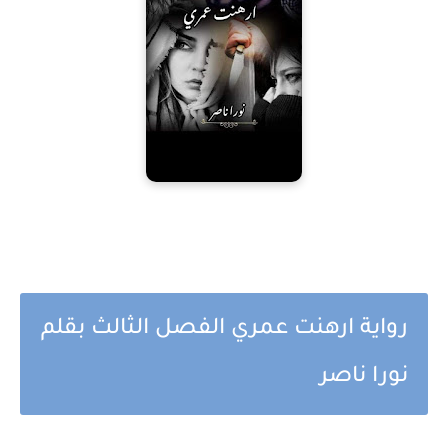
رواية ارهنت عمري الفصل الثالث بقلم
نورا ناصر