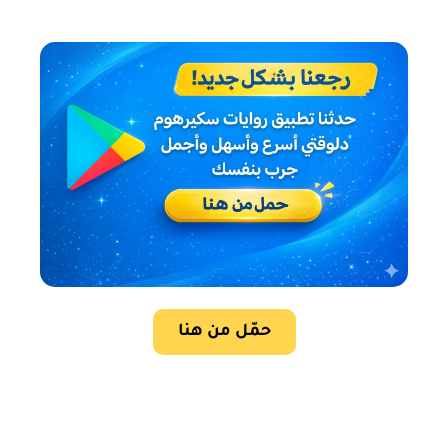
حمّل من هنا