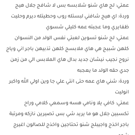
عمتي: لج هاي شنو شلابسه بس لا شافج جلال هيج
وردة: اي هيج شافني لبستله روب وحطيتله ديرم وحليت
ظفايري وما عجبته عمه كليلي شسوي
عمتي: لج شنو تسوين لعبتي نفس الولد من النسوان
كلهن شبيج هي هاي ملابسج كلهن تذبيهن باجر اني وياج
نروح نجيب نيشان جديد بدال هاي الملابس الي من زمن
جدي حقه الولد ما يعجبه
وردة: شني هاي عمه حتى انتي علي جا وين اولي الله واكبر
انوليت
عمتي: كافي يلا ونامي هسه وسمعي كلامي وراح
تكسبين جلال هو ما يريد شي بس تصيرين نازكه ومرتبة
باجر اخذج واجيبلج شنو تحتاجين واخذج للصالون اغيرج