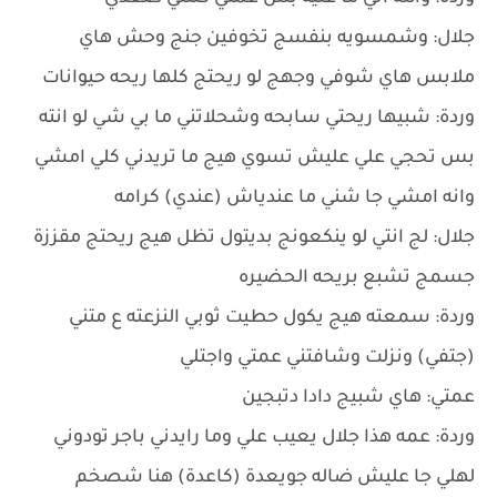
جلال: وشمسويه بنفسج تخوفين جنج وحش هاي
ملابس هاي شوفي وجهج لو ريحتج كلها ريحه حيوانات
وردة: شبيها ريحتي سابحه وشحلاتني ما بي شي لو انته
بس تحجي علي عليش تسوي هيج ما تريدني كلي امشي
وانه امشي جا شني ما عندياش (عندي) كرامه
جلال: لج انتي لو ينكعونج بديتول تظل هيج ريحتج مقززة
جسمج تشبع بريحه الحضيره
وردة: سمعته هيج يكول حطيت ثوبي النزعته ع متني
(جتفي) ونزلت وشافتني عمتي واجتلي
عمتي: هاي شبيج دادا دتبجين
وردة: عمه هذا جلال يعيب علي وما رايدني باجر تودوني
لهلي جا عليش ضاله جويعدة (كاعدة) هنا شصخم