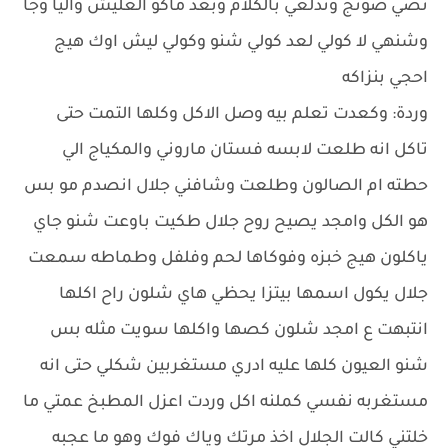
نصي صوتج وتدلعي بالكلام وبعد ماكو العليش واليا وجا
وشنهي لا كولي لعد كولي شنو وكولي ليش اوك هيج
احجي بنزاكه
وردة: وكعدت تعلم بيه وصل الاكل وكلها التمت حتى
تاكل انه طلعت لابسه فستان ماروني والمكياج الي
حطته ام الصالون وطلعت وشافني جلال انصدم مو بس
هو الكل وامجد يصيح روح جلال طكيت باوعت شنو جاي
ياكلون هيج خبزه وفوكاها لحم وفلفل وطماطه سمعت
جلال يكول اسمها بيتزا يحظي هاي شلون راح اكلها
انتبهت ع امجد شلون كصها واكلها سويت مثله بس
شنو العيون كلها عليه ادري مستغربين شكلي حتى انه
مستغربه نفسي كملنه اكل وردت اعزل المطبخ عمتي ما
خلتني كالت الجلال اخذ مرتك وياك فوك وهو ما عجبه