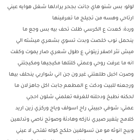
لولو: بس شنو هاي جانت بجحر يرادلها شغل هوايه عيني
ارتاحي وهسه من تجيلج ما تعرفينها
وردة: كعدت ع الكرسي ظلت تحف بيه بس وجع ما
ينحمل نوب خلصت وبدت تسوي بشعري ميشته الي
ميش نثر اصفر زيتوني ع طول شعري صار يموت وكفت
انه ما عرفت روحي وعمتي كلتلها مكيجيها ومكيجتني
وصرت اخبل طلعتني غير ون جن اني شواربي ينحلف بيها
ورجعنه للبيت ودكت ع المطعم جابت اكل جاهز لان ما
لحكنه نطبخ ودحلنه للغرفه تعلمني شلون احجي
عمتي: شوفي حبيبتي راح اسولف وياج وركزي زين اريد
كلامج يتغير صيري نازكه وهادئة وصوتج ناصي وتدلعين
وبيج انوثه مو من تسولفين حلكج كوله تفتحي لا عيني