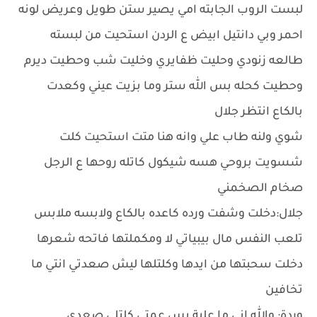
لبست الروب الجابته امي يصير ستن طويل وعريض لونه
احمر وبي دانتيل ابيض ع الردن استحيت من لبسته
طالعه زنودي وحليت ظفايري وخليت شب وحطيت ديرم
وحطيت كحله بس الله ستر وما بزيت عيني وكعدت
بالكاع انتظر جلال
شوي ولنه طاب علي وانه هنا متت استحيت كلت
شسويت بروحي هسه شيكول كاتله روحها ع الرجل
صخام الصخمني
جلال:دخلت وشفت ورده كاعده بالكاع ولابسه ملابس
تلعب النفس مال بيبياتي لا ومكملتها فاتحه شعرها
دخلت سحبتها من ايدها وكلتلها ليش صعدتي انتي ما
تخافين
وردة: والله اني ما علية بس عمتي كلتلي صعدي