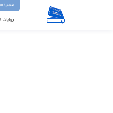
اتفاقية ال
روايات ك