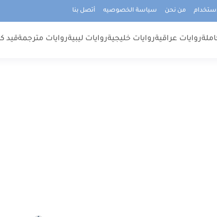
استخدام
من نحن
سياسة الخصوصيه
أتصل بنا
املة
روايات عراقية
روايات خليجية
روايات ليبية
روايات مترجمة
قيد كت