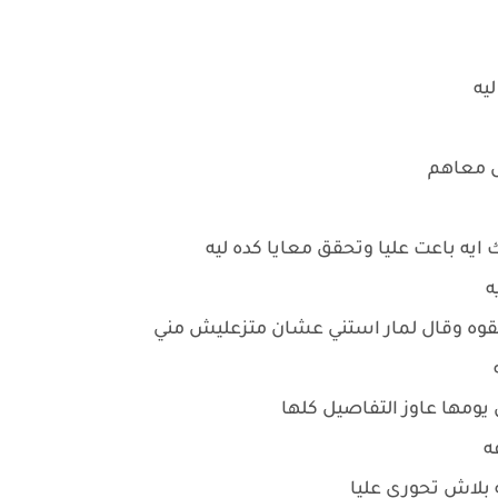
يه
صل معاهم
ايه باعت عليا وتحقق معايا كده ليه
ه
بقوه وقال لمار استني عشان متزعليش مني
 يومها عاوز التفاصيل كلها
ه
ه بلاش تحوري عليا