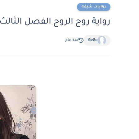
روايات شيقه
رواية روح الروح الفصل الثالث 3 بقلم نوره عبد الرحم
GeGe
منذ عام