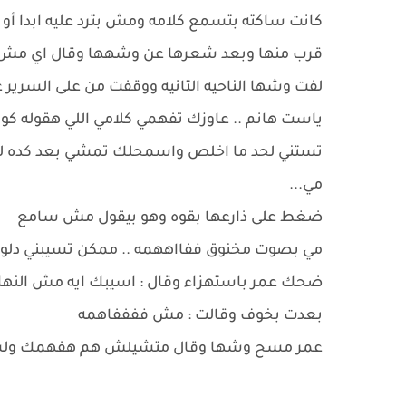
كانت ساكته بتسمع كلامه ومش بترد عليه ابدا أو 
قرب منها وبعد شعرها عن وشهها وقال اي مش سا
لفت وشها الناحيه التانيه ووقفت من على السرير 
ياست هانم .. عاوزك تفهمي كلامي اللي هقوله كوي
تستني لحد ما اخلص واسمحلك تمشي بعد كده ل
مي...
ضغط على ذارعها بقوه وهو بيقول مش سامع
مي بصوت مخنوق ففااههمه .. ممكن تسيبني دلو
ضحك عمر باستهزاء وقال : اسيبك ايه مش النها
بعدت بخوف وقالت : مش ففففاهمه
عمر مسح وشها وقال متشيلش هم هفهمك ولس