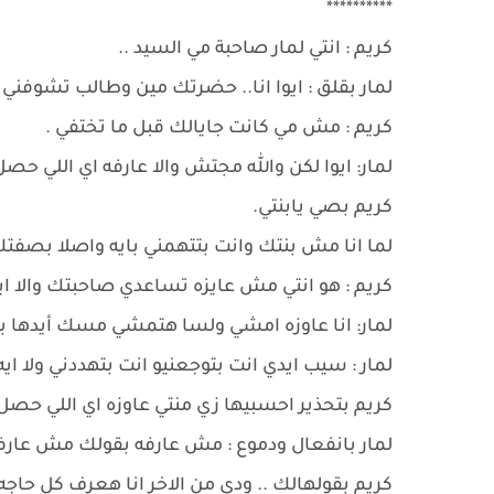
**********
كريم : انتي لمار صاحبة مي السيد ..
لمار بقلق : ايوا انا.. حضرتك مين وطالب تشوفني ل
كريم : مش مي كانت جايالك قبل ما تختفي .
لمار: ايوا لكن والله مجتش والا عارفه اي اللي ح
كريم بصي يابنتي.
لما انا مش بنتك وانت بتتهمني بايه واصلا بصفتك 
كريم : هو انتي مش عايزه تساعدي صاحبتك والا اي
لمار: انا عاوزه امشي ولسا هتمشي مسك أيدها 
لمار : سيب ايدي انت بتوجعنيو انت بتهددني ولا ايه
كريم بتحذير احسبيها زي منتي عاوزه اي اللي حصل
لمار بانفعال ودموع : مش عارفه بقولك مش عارف
كريم بقولهالك .. ودي من الاخر انا هعرف كل حاج