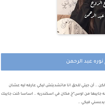
 نوره عبد الرحمن
 .. أن جيتي للحق انا ماتشديتش ليكي عارفه ليه عشان
*صه جايبها من اوس*خ مكان في اسكندريه .. اساسا كنت جايبك
دبسني فيكي ..