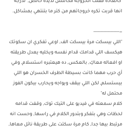
كالعاده قفلت الخروجه مكانتش لذيذه خالص, لدرجه
انها قربت تكره خروجاتهم من كتر ما بتنتهي بمشاكل.
—------------------
"اللي بيسكت مرة بيسكت الف, اوعي تفكري ان سكوتك
هيكسف اللي قدامك قدام نفسه ويخليه يعدل طريقته
او افعاله معاكِ, بالعكس, ده هيعتبره استسلام, وفي
أي حرب مهما كانت بسيطة الطرف الخسران هو اللي
بيستسلم, لكن اللي بيقف ويواجه ويحارب بيكون الفوز
محتمل له"
كلام سمعته في فيديو على التيك توك, وقفت قدامه
لحظات وهي بتفكر وبتدور الكلام في راسها, وحست انه
مرتبط بيها جدا, كام مرة سكتت على طريقة نائل معاها,