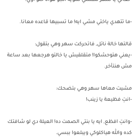
-تعالي يا سهر نتمشي شوية الجو هواه حلو اوي.
-ما تتهدي ياختي مشي ايه! ما تسبيها قاعده معانا.
قالتها خالة نائل, فاتحركت سهر وهي بتقول:
-يعني هتوحشكوا! متقلقيش يا خالتو هرجعها بعد ساعة
مش هنتأخر.
مشيت معاها سهر وهي بتضحك:
-انتِ فظيعة يا زينب!
-وانتِ افظع, ايه يا بنتي الصمت ده! العيلة دي لو شافتك
كده والله هياكلوكي ويبلعوا ببسي.