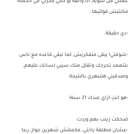
عملتي من شوية, انا واثقة لو كنتي فكرتي في الجملة
مكنتيش قولتيها.
-دي حقيقة.
-شوفتي! يبقى متفكريش, لما تبقي قاعده مع ناس
بتتعمد تحرجك وتقلل منك سيبي لسانك عليهم,
وصدقيني هتنبهري بالنتيجة.
-هو انتِ ازاي عندك 21 سنه!
ضحكت زينب بهم وردت:
-عشان مطلقة ياختي, مكملتش شهرين جواز, ربنا