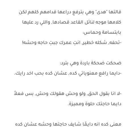
قالتها "هدى" وهي بترفع دراعها قدامهم كلهم لكن
كلامها موجه لنائل القاعد قصادها, واللي رد عليها
بابتسامة وحماس:
-تحفه, شكله خطير, انتِ عمرك جبتِ حاجه وحشه!
ضحكت ضحكة باردة وهي بترد:
-دايما رافع معنوياتي كده, عشان كده بحب اخد رايك.
-لا انا بقول الحق, ولو وحش هقولك وحش, بس فعلاً
دايما حاجتك حلوة ومميزة.
معنى كده انه دايمًا شايف حاجتها وحشه عشان كده