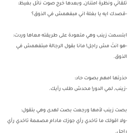
تلقائي ونظرة امتنان, وبعدها خرج صوت نائل بغيظ:
-قصدك ايه يا بغلة اني مبفهمش في الذوق؟
ابتسمت زينب وهي متعودة على طريقته معاها وردت:
-هو انتَ مش راجل! مانا بقول الرجالة مبتفهمش في
الذوق.
حذرتها امهم بصوت حاد:
-زينب, لمي الدور! محدش طلب رأيك.
بصت زينب لأمها ورجعت بصت لهدى وهي بتقول:
-ولا اقولك ما تاخدي رأي جوزك مادام مصممة تاخدي رأي
راجل.