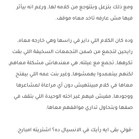
ومع ذلك بتزعل وبتتوجع من كلامه لها, ورغم انه بيأثر
فيها مش عارفه تاخد معاه موقف.
وده كان الكلام اللي داير في راسها وهي خارجه معاه,
رايحين لتجمع من ضمن التجمعات السخيفة اللي بقت
تكرهها, تجمع مع عيلته, هي معندهاش مشكلة معاهم,
لكنهم بيتعمدوا يهمشوها, وغير بنت عمه اللي بيفتح
معاها في كلام مبينتهيش دون أي مراعاة لمشاعرها
ووجودها, مفيش فيهم غير اخته الوحيدة اللي بتقف في
صفها وبتحاول تداري مواقفهم معاها.
-قولي بقى ايه رأيك في الانسيال ده؟ اشتريته امبارح.