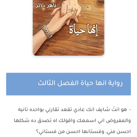
رواية انها حياة الفصل الثالث
- هو انتَ شايف انك عادي تقعد تقارني بواحده تانيه
والمفروض اني اسمعك واقولك اه تصدق ده شكلها
احسن مني, وفستانها احسن من فستاني؟