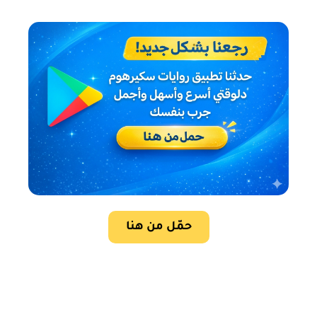
حمّل من هنا