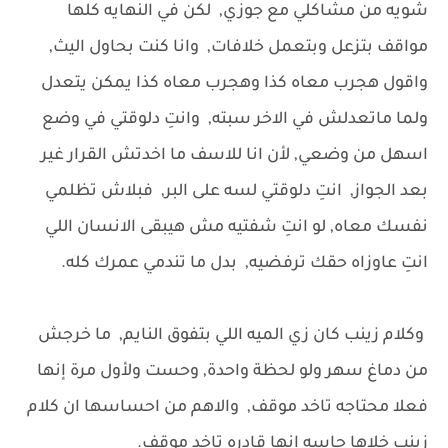
شويه من مشاكلي مع جوزي, لكن في النهايه كلها
مواقف بتزعل وبتعمل خلافات, وانا كنت بحاول اليث,
واقول هجرب معاه كذا وهجرب معاه كذا يمكن يتعدل
ولما ماتعدلش في الاخر سبته, وانتِ دلوقتي في وضع
اسهل من وضعي, لأن انا للاسف ما اخدتش القرار غير
بعد الجواز, انتِ دلوقتي لسه على البر, فبلاش تظلمي
نفسك معاه, لو انتِ شفتيه مش هيبقى الانسان اللي
انتِ عاوزاه حقك ترفضيه, بدل ما تندمي عمرك كله.
وكلام زينب كان زي الميه اللي بتفوق النايم, ما خرجش
من دماغ سهر ولو لحظة واحدة, وحست ولأول مرة إنها
فعلا محتاجه تاخد موقف, والاهم من احساسها ان كلام
زينب خلاها حاسه انها قادره تاخد موقف.