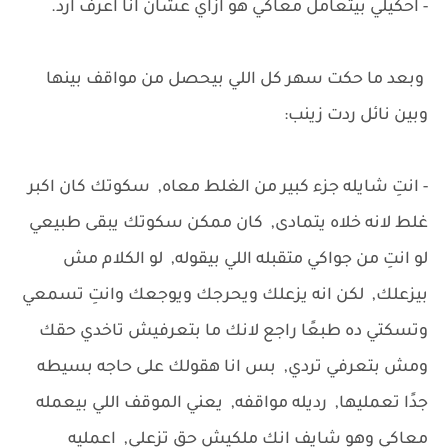
- احكيلي بيتعامل معاكي هو ازاي عشان انا اعرف ارد.
وبعد ما حكت سهر كل اللي بيحصل من مواقف بينها
وبين نائل ردت زينب:
- انتِ شايله جزء كبير من الغلط معاه, سكوتك كان اكبر
غلط لانه خلاه يتمادى, كان ممكن سكوتك يبقى طبيعي
لو انتِ من جواكي متقبله اللي بيقوله, لو الكلام مش
بيزعلك, لكن انه يزعلك ويحرجك ويوجعك وانتِ تسمعي
وتسكتي ده طبعًا راجع لانك ما بتعرفيش تاخدي حقك
ومش بتعرفي تردي, بس انا هقولك على حاجه بسيطه
جدًا تعمليها, رديله مواقفه, يعني الموقف اللي بيعمله
معاكي وهو شايف انك ملكيش حق تزعلي, اعمليه