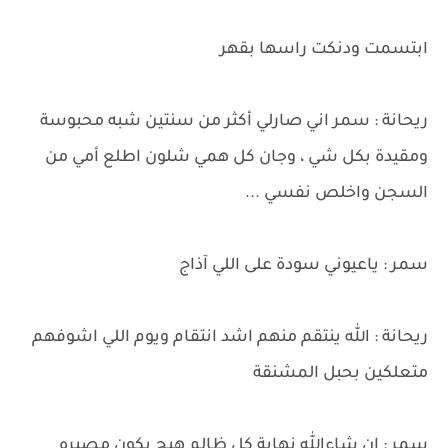
ابتسمت ودنكت راسها بقهر
ريحانة : سمر اني صارلي أكثر من سنتين شبه محبوسة
ومقيدة بكل شي ، وجان كل همي شلون اطلع أمي من
السجن واخلص نفسي ...
سمر : ياعيوني سودة على اللي آذاج
ريحانة : الله ينتقم منهم اشد انتقام ويوم اللي اشوفهم
متعلكين بحبل المشنقة
سمر : ان شاءالله نهاية كل ظالم هيج يكون مصيره