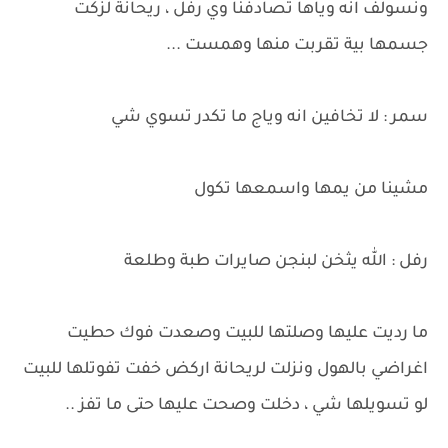
ونسولف انه وياها تصادفنا وي رفل ، ريحانة لزكت
جسمها بية تقربت منها وهمست ...
سمر : لا تخافين انه وياج ما تكدر تسوي شي
مشينا من يمها واسمعها تكول
رفل : الله يثخن لبنجن صايرات طبة وطلعة
ما رديت عليها وصلتها للبيت وصعدت فوك حطيت
اغراضي بالهول ونزلت لريحانة اركض خفت تفوتلها للبيت
لو تسويلها شي ، دخلت وصحت عليها حتى ما تفز ..