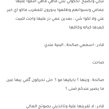
تبجي وتصيح لحكولي بنتي ماهي ماهي التموا عليها
عمامي ونسوانهم وطلعوا يدورون للمغرب ماكو اي خبر
عني ولا لكوا شي ، بعدين عمي دز عليها واجت للبيت
كعدها كباله وكاللها
قادر : اسمعي صالحة ، البنية عندي
صاحت
صالحة : وينها ؟ بايكيها مو ؟ حتى تحركون گلبي بيها عبن
ما يصير عندكم ضنى ؟
قادر : لا تفرينها علية وتاخذيني بصوتج العالي