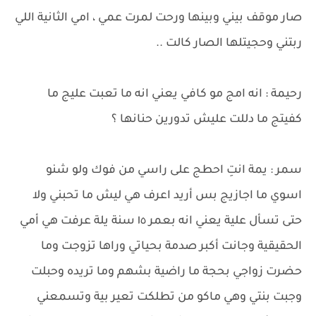
صار موقف بيني وبينها ورحت لمرت عمي ، امي الثانية اللي
ربتني وحجيتلها الصار كالت ..
رحيمة : انه امج مو كافي يعني انه ما تعبت عليج ما
كفيتج ما دللت عليش تدورين حنانها ؟
سمر : يمة انتِ احطج على راسي من فوك ولو شنو
اسوي ما اجازيج بس أريد اعرف هي ليش ما تحبني ولا
حتى تسأل علية يعني انه بعمر ١٥ سنة يلة عرفت هي أمي
الحقيقية وجانت أكبر صدمة بحياتي وراها تزوجت وما
حضرت زواجي بحجة ما راضية بشهم وما تريده وحبلت
وجبت بنتي وهي ماكو من تطلكت تعير بية وتسمعني