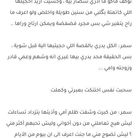
توكف ماكو ما ادري شصار بية ، وحسيت أريد احجيلها
اللي كاتمتة بگلبي من سنين طويلة واخلص ولو اعرف ما
راح يتغير شي بس مجرد فضفضة ويمكن ارتاح وراها ..
سمر : الكل يدري بالقصة اللي حجيتيها الية قبل شوية ،
بس الحقيقة محد يدري بيها غيري انه وشهم وعمي قادر
وزوجته وامي ...
سحبت نفس اختنكت بعبرتي وكملت
سمر : من كبرت وشفت ظلم أمي وأذيتها يتزداد تساءلت
ليش هيج تعاملني من دون أخواني وليش تحبهم أكثر مني
؟ ليش تضوج مني ما جنت اعرف الى ان بيوم من الأيام