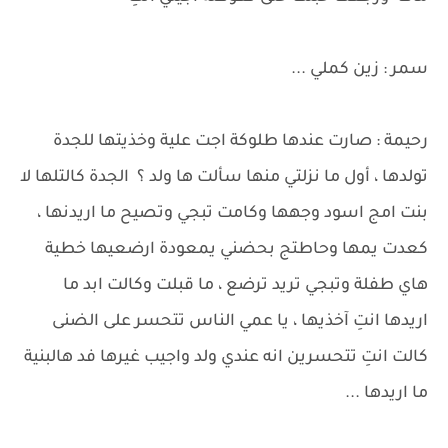
سمر : زين كملي ...
رحيمة : صارت عندها طلوكة اجت علية وخذيتها للجدة
تولدها ، أول ما نزلتي منها سألت ها ولد ؟ الجدة كالتلها لا
بنت امج اسود وجهها وكامت تبجي وتصيح ما اريدنها ،
كعدت يمها وحاطتج بحضني يمعودة ارضعيها خطية
هاي طفلة وتبجي تريد ترضع ، ما قبلت وكالت ابد ما
اريدها انتِ آخذيها ، يا عمي الناس تتحسر على الضنى
كالت انتِ تتحسرين انه عندي ولد واجيب غيرها فد هالبنية
ما اريدها ...