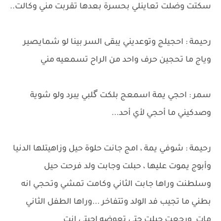
سكتت وضلت تعاينلي بحسرة بعدها تقربت مني وكالت..
رحيمة : احجيلج وتوعديني يبقى السر بينا لو شمايصير
وياج ما تحجين حرف واحد من الراح تسمعيه مني
سمر : احجي يمة اسمعج بلكت گلبي يبرد ولو شوية
وصدكيني ما أحجي لأي أحد...
رحيمة : شوفي يمة ، امج جانت حلوة حيل وزاهيتلها الدنيا
وأبوج يموت عليها ، حبلت وجابت ولد فرحت حيل
وسلطنت وراها جابت الثاني وكامت تمشي وتحجي انه
بطني ما تجيب فد الولد وتتفاخر ...وراها الطفل الثاني
مات ورجعت حبلت حتى تعوضه اجيتي انتِ