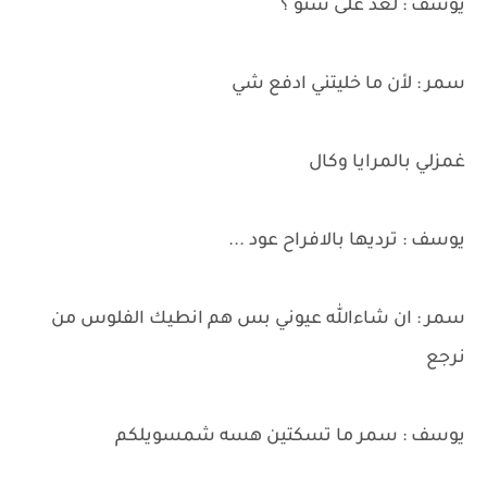
يوسف : لعد على شنو ؟
سمر : ﻷن ما خليتني ادفع شي
غمزلي بالمرايا وكال
يوسف : ترديها بالافراح عود ...
سمر : ان شاءالله عيوني بس هم انطيك الفلوس من
نرجع
يوسف : سمر ما تسكتين هسه شمسويلكم