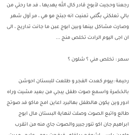
رجعنا وحجيت لأبوج قادر كال الله يهديها ، فد ما رحتي من
بالي تعلكتي بگلبي تمنيت انه جبتج مو هي ، مر أول شهر
وصارت مشاكل بينها وبين ابوج عبن ما جانت تداريج ، الى
ان اجى اليوم الرادت تخلص منج ...
سمر : تخلص مني ؟ شلون ؟
رحيمة :ييوم كعدت الفجر و طلعت للبستان احوشن
بالخضرة واسمع صوت طفل يبجي من بعيد مشيت وراه
ادور وين يكون هالطفل بهالبرد اعاين امج ماكو فد صوتج
طالع واتبع الصوت وصلت لنهاية البستان مال ابوج
ابراهيم جان اكو تنور جبير والصوت جاي منه من اتقرب