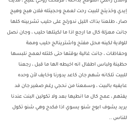
وامدن راسي اشوفج بداخله ، فرفحت روحي عليج ، مديت
إيدي وخذيتج للبيت رحت لعمج وحجيتله فلان هيج وهيج
صار ، طلعنا بذاك الليل ندورلج على حليب تشربينه كلها
جانت معزلة كال ما ارجع اذا ما لكيتلها حليب ، وجان نصل
للولاية لكينه محل مفتح واشترينالج حليب وممة
وحفاظات ، جانت غالية بوقتها حتى كلتله لعمج نلبسها
حظينة ولباس اطفال انه اخيطه الها ما قبل ، رجعنا
للبيت تلكانه شهم جان كاعد يدورنا وخايف لأن وحده
عايفيه بالبيت ، وسمعنا من نحجي رغم صغير جان فد
يفتهم ، عمج كال ما انطيها بعد ولا تكولين البنت عندنا
يريد يشوف ابوج شنو يسوي اذا فكدج وهي شنو تكول
للناس ..