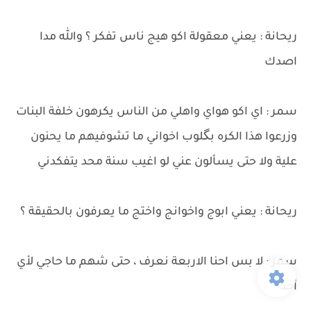
ريحانة : يعني معقولة اكو هيج ناس تفكر ؟ والله مدا
اصدك
سمر : اي اكو هواي واهلي من الناس يكرهون خلفة البنات
وزرعوا هذا الكره بگلوب اخواني ما تشوفيهم ما يحنون
علية ولا حتى يسألون عني لو اغيب سنة محد يتفكدني
ريحانة : يعني ابوج واخوانج واختج ما يعرفون بالحقيقة ؟
سمر : لا بس احنا الاربعة نعرف ، حتى شهم ما حاجي لأي
أحد