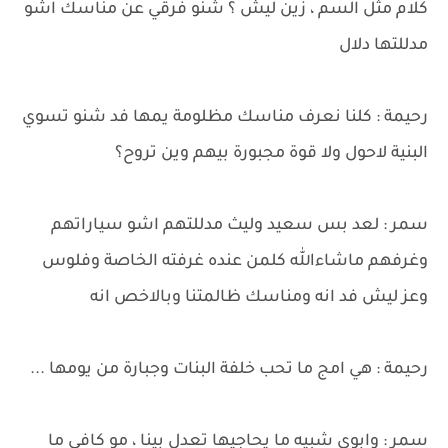
كلام مثل السم ، زين ليش ؟ شنو فرقي عن مناسك اشو
مدللتها دلال
رحيمة : كلنا نعرف مناسك مظلومة يمها فد شنو تسوي
البنية لاحول ولا قوة مجبورة بيهم وين تروح؟
سمر : لعد بس سعيد وليث مدللتهم اشو سياراتهم
وغرفهم ماشاءالله كلمن عنده غرفته الخاصة وفلوس
وعز ليش فد انه ومناسك ظالمتنا وبالاخص انه
رحيمة : هي امج ما تحب خلفة البنات وجبارة من يومها ...
سمر : وابوي شبيه ما يحاجيها تعدل بينا ، مو كافي ما