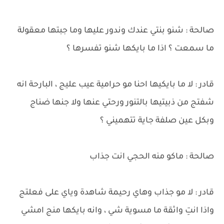
صالحة : شنو بنتي عندك وندور عليها وما جبتها معقولة
ما سمعت ؟ اذا ما بايكها شنو تفسرها ؟
قادر : لا ما بايكيها احنا مو حرامية عيب عليج ، البارحة انه
شفتج من ذبيتيها بالتنور ورحتي عنها ولا جنها ضناج
وبكل عين صلفة جاية تتهميني ؟
صالحة : ماكو منه الحجي انت جذاب
قادر : لا مو جذاب وهاي رحيمة شاهدة وياي على فعلتج
واذا انتِ واثقة ما مسوية شي ، وانه بايكها منج امشي