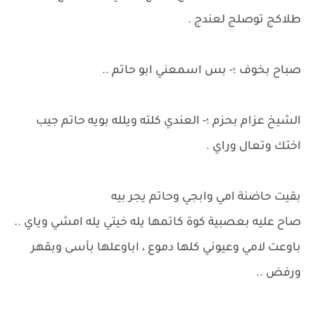
طلاكج توصلج لعندج .
صباح بخوف ؛- بس اسمعني ابو حاتم ..
الشيخ عزام بحزم ؛- العندي كلته ويلله بويه حاتم جيب
اختك وتعال وراي .
بقيت حاضنة امي وابجي وحاتم يجر بيه
صاح عليه بعصبية كوة كاتمها يله خيتي يله امشي وياي ..
باوعت لامي وعيوني كلها دموع ، اباوعلها بأسى وبقهر
ورفض ..