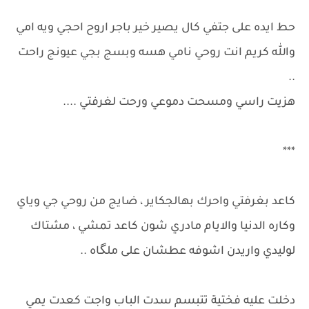
حط ايده على جتفي كال يصير خير باجر اروح احجي ويه امي
والله كريم انت روحي نامي هسه وبسج بجي عيونج راحت
..
هزيت راسي ومسحت دموعي ورحت لغرفتي ....
***
كاعد بغرفتي واحرك بهالجكاير ، ضايج من روحي جي وياي
وكاره الدنيا والايام مادري شون كاعد تمشي ، مشتاك
لوليدي واريدن اشوفه عطشان على ملگاه ..
دخلت عليه فختية تتبسم سدت الباب واجت كعدت يمي