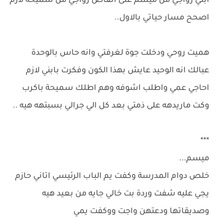
ابني زواجي من ميسم على انقاض زواجي من سميحة لازم
اصحح مسار حياتي بالاول..
هميت روحي ودخلت جوة لغرفتي وانه حاس بالوحدة
عبالك انه الوحيد عايش بهذا الكون وفكرت بابني لازم
احاجي عمي واطلب اشوفه وهم اطلك سميحة باكرب
وكت ماريدهه على ذمتي بعد كل الي جرالي بسبتهه هيه ..
***
ميسم...
خلص دوام المدرسة وكفت يم الباب الرئيسي اتاني حازم
يجي عليه شفت وردة بت خالي جايه من بعيد هيه
وصديقاتها ودعتهن واجت ووكفت يمي