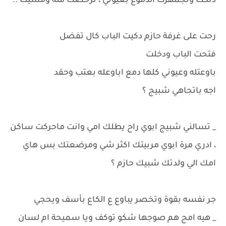
دنكت وتجمهرت الدموع بعيوني ، ترخصت منه ومشيت ..
رحت على غرفة حازم دكيت الباب كال تفضل
فتحت الباب ودخلت
باوعتله وعيوني كلها دمع اباوعله بعتب وحقد
اجه باتجاهي شبيج ؟
_ تسالني شبيج ابوي راح يطلك امي وانت ماحركت ساكن
، ادري مرة ابوي مربيتك اكثر شي ومرضعتك بس هاي
امك الي ولدتك شبيك حازم ؟
جر نفسه بقوة وتخصر يباوع ع الكاع بأسف ويحجي
_ هيه امج هم صوجها شكو توكف ويا سميحة ام لسان