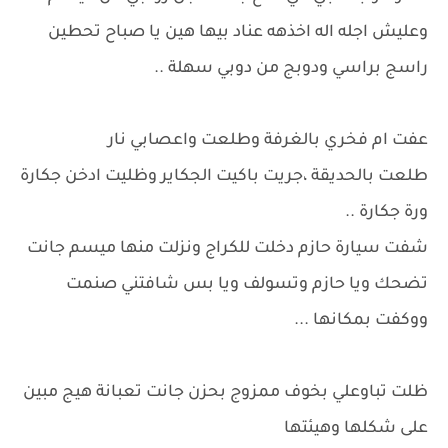
وعليش اجله اله اخذهه عناد بيها هين يا صباح تحطين
راسج براسي ودوبج من دوبي سهلة ..
عفت ام فخري بالغرفة وطلعت واعصابي نار
طلعت بالحديقة ،جريت باكيت الجكاير وظليت ادخن جكارة
ورة جكارة ..
شفت سيارة حازم دخلت للكراج ونزلت منها ميسم جانت
تضحك ويا حازم وتسولف ويا بس شافتني صنمت
ووكفت بمكانها ...
ظلت تباوعلي بخوف ممزوج بحزن جانت تعبانة هيج مبين
على شكلها وهيئتها