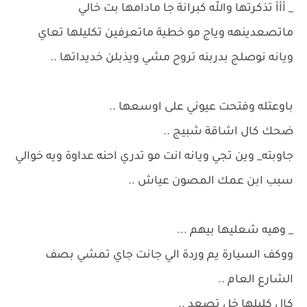
_ أأأ تذكرتها والله كبرانة جا مادامها بت خالي
ماتصعدينهه وياج مو خطية ماتعرفين تكليلها تعاي
ويانه نوصلج بدربنه تروح مشي ويذبلن خديداتها ..
باوعتله وفتحت عيوني على اوسعها ..
ضحك كال اشاقة شبيج ..
جاوبته_ وين تجي ويانه انت مو تدري احنه عداوة ويه خوالي
سبب ابن عمك المصون عياش ..
_ وهيه شعليها بيهم ...
ووكف السيارة يم وردة الي جانت جاي تمشي بصف
الشارع العام ..
كال كليلها خل تصعد ..