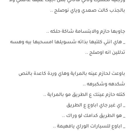
ورجليه تكسرت وتالي ماتالي بس اجيت عليها عافتني ولا
بالجذب كالت صعدي وياي نوصلج ..
جاوبها حازم والابتسامة شاكة حلكه ..
_ هاي انتي كلتيها بذاته شسويلها امسحيها بيه وهسه
تدللين انه اوصلج ..
باوعت لحازم عينه بالمراية وهاي وردة كاعدة بالنص
شكدهه وشكبرهه ..
كتله حازم عينك ع الطريق مو بالمراية ..
_ اي غير جاي اباوع ع الطريق
_ هو الطريق كدامك لو وراك ..
_ اباوع للسيارات الوراي يافهيمة ..