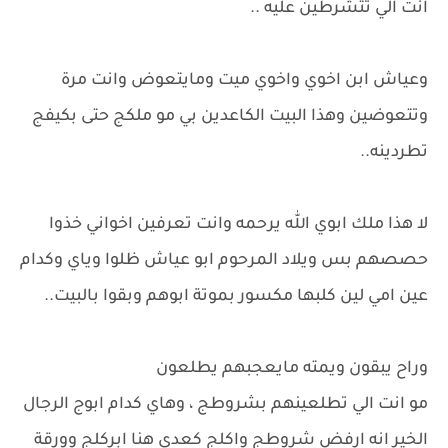
انت الي تتشرطين عليه ..
وعياش ابن اخوي واخوي ميت ومايتعوض وانت مرة
وتتعوضين وهذا البيت الكاعدين بي مو ملكج حتى بكيفج
تطردينه..
لا هذا ملك ابوي الله يرحمه وانت تعرفين اخواني خذوا
حصصهم بس ويلاد المرحوم ابو عياش ظلوا وياي وكدام
عين امي لين كلبها مكسور بموتة ابوهم وبقوا بالبيت..
وراح يبقون ويمته مايعجبهم يطلعون
مو انت الي تطلعينهم بشروطج ، وهاي كدام ابوج الرجال
الخير انه ارفض شروطج واكلج كعدي هنا ابركلج وورقة