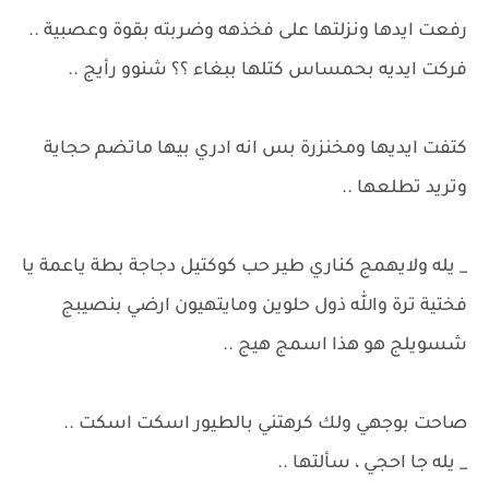
رفعت ايدها ونزلتها على فخذهه وضربته بقوة وعصبية ..
فركت ايديه بحمساس كتلها ببغاء ؟؟ شنوو رأيج ..
كتفت ايديها ومخنزرة بس انه ادري بيها ماتضم حجاية
وتريد تطلعها ..
_ يله ولايهمج كناري طير حب كوكتيل دجاجة بطة ياعمة يا
فختية ترة والله ذول حلوين ومايتهيون ارضي بنصيبج
شسويلج هو هذا اسمج هيج ..
صاحت بوجهي ولك كرهتني بالطيور اسكت اسكت ..
_ يله جا احجي ، سألتها ..