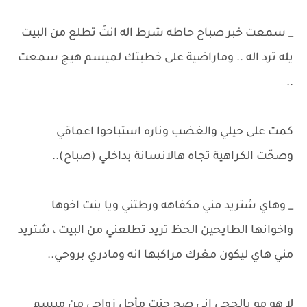
_ سمعت خبر صباح حاطه شرط اله انتَ تطلع من البيت
يله ترد اله .. وماراضية على خطبتك لميسم هيج سمعت
..
كمت على حيلي والغضب وناره استباحوا اعماقي
وصحّت الكراهية تجاه هالانسانة بداخلي (صباح)..
_ وهاي شتريد مني مكفاهه ورطتني ويا بنت اخوها
واخوانها الطايحين الحظ تريد تطلعني من البيت ، شتريد
مني هاي ليكون مغرك مراكبها انه ومادري بروحي..
لا هو مو بالحجي اني صح جنت مأجل زواجي من ميسم