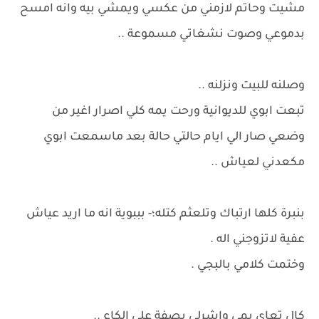
مشيت وحاتم لازمني من عكسي ويمشي بيه وانه امسح
بدموعي وصوت نشغاتي مسموعة ..
وصلنه للبيت ونزلنه ..
تبعت ابوي للديوانية ورحت يمه كلي اصرار اغير من
وضعي صار الي ايام حالتي حالة بعد ماسمعت ابوي
مكعدني لعياش ..
بنبرة كلها ارتباك وتلعثم كتله؛- بببوية انه ما اريد عياش
عفية لاتزوجني اله .
وختمت كلامي بالبجي .
كال تعاي يمي واشرلي بصفة على الكاع ..