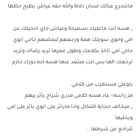
ماتنجرع عبالك لسان دلالة والله حقه عياش يطيح حظها
_ هسه انت ماعليك بسميحة وعياش جاي احجيلك عن
امي وابوي سويلك همة ورجعهم لبعضهم حاجي ابوي
حاجي امي تاخذ بكلامك وطول عمرها تريد رضاك وتريد
ترجعك الها بس انت مبتعد عنها هسه اجه دورك حازم
باوعلي مستغرب من كلامي
هز راسه؛- عاد هسه كلامي مدري شراح يأثر بيهم
_ ميخالف حجاية التنكال واذا ماياثر على ابوي ياثر على امي
ويخليها
تتراجع عن شرطها ..