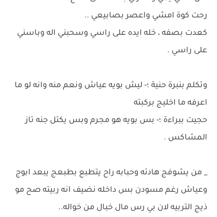
رحت كوة امشي واعصر بصابيعي ..
كعدت بصفه ، خله ايده على راسي وسحبني اله وباسني
على راسي .
وتكلم بنبرة حنية ؛- ليش بويه عياش ونعم منه وانه لو ما
اعرفه ما اخليج بركبته
حجيت ببراءة ؛- بس بويه هو مجرم وبس يكتل جنه تاز
المشاكس .
_ من يشوفج هادئه وحبابه راح يتطبع بطبعج يبعد ابوج
وعياش رغم مسودن بس داخله نضيف انه ربيته صح مو
ذيج التربيه لان بي رس مال خبال من خواله..