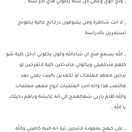
_ ولج ابوي وعمي كل سنة يكلولي هاي اخر سنة ..
_ لا انت شاطرة ومن يشوفون درجاتج عالية يخلونج
تستمرين بالدراسة
_ الله يسمع منج ان شاءالله وكون يخلوني ادخل كلية شو
كلهم متحلفيلي ويكلولي ماتدخلين كلية لاتفرحين لو
ترحين معهد معلمات لو تكعدين بالبيت يعني بعد
هالتعب هذا وانه احب العلميات اروح معهد معلمات
والله ظلم ياربي شهالهمج الي انه عايشة وياهم دخيلك
يا الله ..
_ على كيفج يمعودة لاتبجين ترة انه البيه كافيني والله