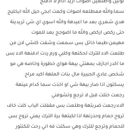
تونين واطلعين اصوات اريد انام لا ادفنج
سما:والله ممطلعه اصوات وكمت ابجي حيل الله ايخليج
هدي شعري بعد ما اعيدهة والله اسوي اي شي تريدينة
حتى ركص اركص والله ما اضوجج بعد للموت
مهيمن:طبعا خاتل بس سمعت وشفت كلشي لان من
طلعت الاء للترك لحكتهة وكلبي ورم ردت ادفنهة الاء بس
ما اكدر اجازف بمهنتي بيهة هواي خطورة وخاصه هي مو
شخص عادي الجبيرة مال بنات الملهة اكيد مراح
يسكتون اذا صار بيهة شي او اخذت سما كدام عينهة
رجعت ختلت قبل لا ترجع وتشوفني
الاء:رجعت ضربتهة وطلعت بس مقفلت الباب كلت خاف
تروح حمام وحذرتهة اذا لكيتهة برة الترك يعني تروح بس
للحمام وترجع للترك وهي سكتت فه اني رحت للكنتور