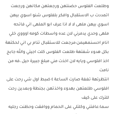
وطلعت الفلوس حضنتهن ورجعتهن مكانهن ورجعت
اتمددت ب الاستقبال وافكر بلفلوس شنو اسوي بيهن
اسوي بيهن ملهى لا لا اذا عرف ابو الملهى اني فاتحه
ملهى وحدي يدمرني لان عده واسطات كومه اوووي خلي
انام احسنمهيمن:مرجعت للاستقبال تنام بي اني لحكتهة
بكل هدوء شفتهة طلعت الفلوس كلت اجيتي والله جابج
اخذ افلوسي ويايه لان اخذت مني مبلغ جبيرة حيل ،فه من
نامت
انتظرتهة تغفة صارت الساعة ٤ ضبط اول شي رحت على
افلوسي طلعتهن بهدوء واخذتهن بجنطة وبعدين رحت
للترك على كيف
سما:عافتني وكلتلي على الحمام ووافقت وحظنت رجليه