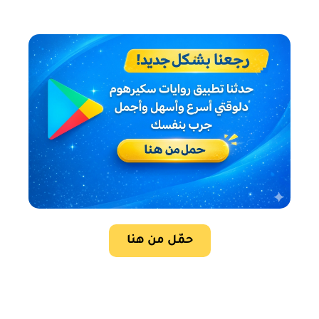
حمّل من هنا