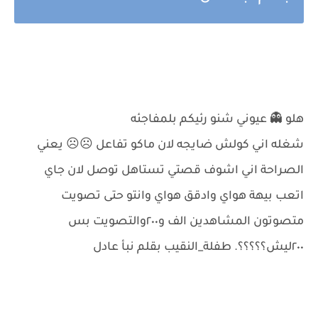
هلو 👻 عيوني شنو رئيكم بلمفاجئه
شغله اني كولش ضايجه لان ماكو تفاعل ☹️☹️ يعني
الصراحة اني اشوف قصتي تستاهل توصل لان جاي
اتعب بيهة هواي وادقق هواي وانتو حتى تصويت
متصوتون المشاهدين الف و٢٠٠والتصويت بس
٢٠٠ليش؟؟؟؟؟. طفلة_النقيب بقلم نبأ عادل