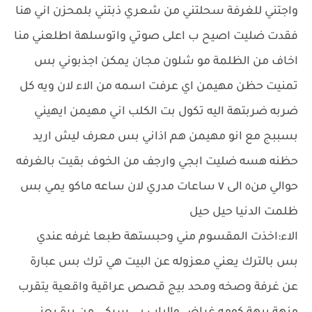
واجتني للغرفة سحلتني من شعري ذبتني بلمحزن اني هنا
فقدت ضليت اصيح ب اعلى صوتي واتوسلهة اطلعني منا
اخاف من الظلمة مو شلون مجان يمكن اجذبوني بس
تمنيت حظن مهيمن اي عرفت اسمه من الاء لان ويه كل
ضربه ضربتهة اليه تكول بت الكلب اني مهيمن ايهيني
بسببج مع انو مهيمن هم اذاني بس معرف ليش اريد
حظنه هسه ضليت ابجي وارجف من الخوف بقيت بالغرفه
حوالي من٥ الى ٧ ساعات مدري لان ساعه ماكو يمي بس
ظلمت الدنيا حيل حيل
الاء:اخذت المقسوم مني وحبستهة طبعا غرفه عندي
بس بالترك يعني معزوله عن البيت هي ترك بس عبارة
عن غرفة وصخه ومحد بيج قصص عراقية واقعية يتقرب