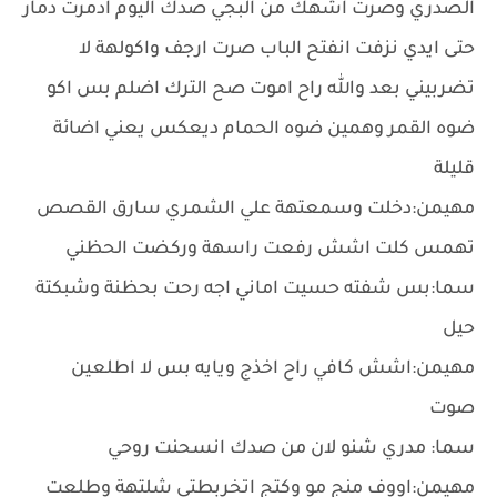
الصدري وصرت اشهك من البجي صدك اليوم ادمرت دمار
حتى ايدي نزفت انفتح الباب صرت ارجف واكولهة لا
تضربيني بعد والله راح اموت صح الترك اضلم بس اكو
ضوه القمر وهمين ضوه الحمام ديعكس يعني اضائة
قليلة
مهيمن:دخلت وسمعتهة علي الشمري سارق القصص
تهمس كلت اشش رفعت راسهة وركضت الحظني
سما:بس شفته حسيت اماني اجه رحت بحظنة وشبكتة
حيل
مهيمن:اشش كافي راح اخذج ويايه بس لا اطلعين
صوت
سما: مدري شنو لان من صدك انسحنت روحي
مهيمن:اووف منج مو وكتج اتخربطتي شلتهة وطلعت