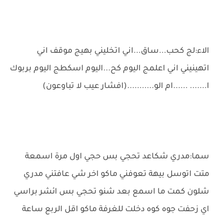
الاء:لج كحب...ساق...اني اتخليني بهيج موقف اني
اتهينيني اني اعلمج اليوم كح...اليوم اسكطج اليوم بربوك
ا....... ......ام الو...........(افشار عيب لا تباوعون)
سما:مدري شكاعد تحجي بس حجي اول مرة اسمعة
متت اتوسل بيهة تعوفني ماكو اخر شي عافتني مدري
شلون كمت ما اسمع بعد شنو تحجي بس ائشر براسي
اي زحفت جوه كوه دخلت للغرفة ماكو اقل الربع ساعة