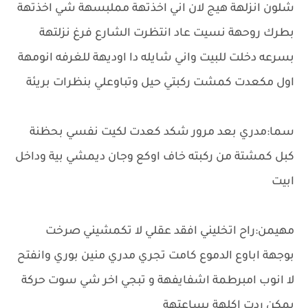
شلون انزلهة هيج لان اني اخذتهة مملبسهة شي اخذتهة
بطرك روحهة نسيت عاد انتظرت الشارع فرغ نزلتهة
بسرعه دخلت للبيت واني شايله دا اوديهة للغرفه انومهة
اول مكعدت كمشت ركبتي حيل وتباوعلي بنظرات بريئة
سما:مدري بعد مرور شكد كعدت لكيت نفسي بحظنة
كبل كمشتة من ركبته خاف اوكع وجان ديمشي بية وداخل
ابيت
مهيمن:راح اتخليني افقد عقلي لا تكمشيني صرخت
بوجهة اباوع الدموع كامت تجري مدري منين بوري وانفتح
لا انوب امبرطمة اشفايفهة و تبجي اخر شي سوت حركة
يمكن ردت اكلهة بساعتهة