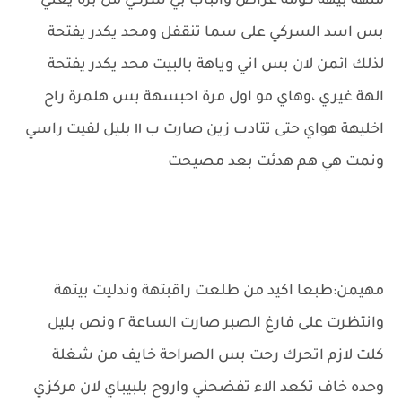
منهة بيهة كومه غراض والباب بي سركي من برة يعني
بس اسد السركي على سما تنقفل ومحد يكدر يفتحة
لذلك ائمن لان بس اني وياهة بالبيت محد يكدر يفتحة
الهة غيري ،وهاي مو اول مرة احبسهة بس هلمرة راح
اخليهة هواي حتى تتادب زين صارت ب ١١ بليل لفيت راسي
ونمت هي هم هدئت بعد مصيحت
مهيمن:طبعا اكيد من طلعت راقبتهة وندليت بيتهة
وانتظرت على فارغ الصبر صارت الساعة ٢ ونص بليل
كلت لازم اتحرك رحت بس الصراحة خايف من شغلة
وحده خاف تكعد الاء تفضحني واروح بلبيباي لان مركزي