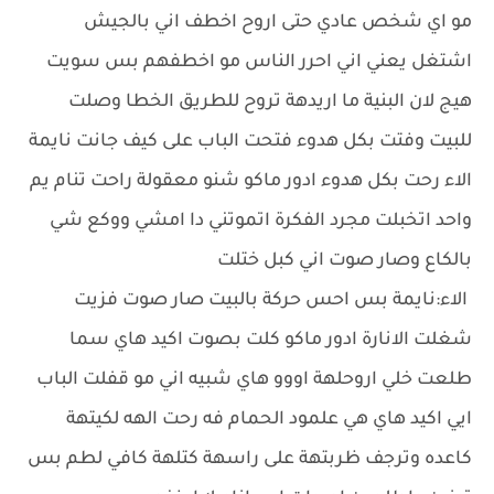
مو اي شخص عادي حتى اروح اخطف اني بالجيش
اشتغل يعني اني احرر الناس مو اخطفهم بس سويت
هيج لان البنية ما اريدهة تروح للطريق الخطا وصلت
للبيت وفتت بكل هدوء فتحت الباب على كيف جانت نايمة
الاء رحت بكل هدوء ادور ماكو شنو معقولة راحت تنام يم
واحد اتخبلت مجرد الفكرة اتموتني دا امشي ووكع شي
بالكاع وصار صوت اني كبل ختلت
الاء:نايمة بس احس حركة بالبيت صار صوت فزيت
شغلت الانارة ادور ماكو كلت بصوت اكيد هاي سما
طلعت خلي اروحلهة اووو هاي شبيه اني مو قفلت الباب
ايي اكيد هاي هي علمود الحمام فه رحت الهه لكيتهة
كاعده وترجف ظربتهة على راسهة كتلهة كافي لطم بس