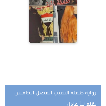
رواية طفلة النقيب الفصل الخامس
بقلم نبأ عادل