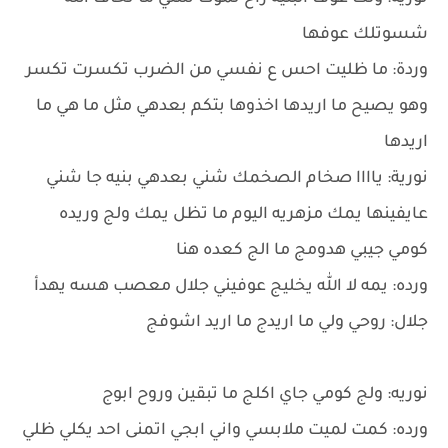
شسوتلك عوفها
وردة: ما ظليت احس ع نفسي من الضرب تكسرت تكسر
وهو يصيح ما اريدها اخذوها بتكم بعدهي مثل ما هي ما
اريدها
نورية: ياااا صخام الصخمك شني بعدهي بنيه جا شني
عايفينها يمك مزهريه اليوم ما تظل يمك ولج وريده
كومي جيبي هدومج ما الج كعده هنا
ورده: يمه لا الله يخليج عوفيني جلال معصب هسه يهدأ
جلال: روحي ولي ما اريدج ما اريد اشوفج
نوريه: ولج كومي جاي اكلج ما تبقين وروح ابوج
ورده: كمت لميت ملابسي واني ابجي اتمنى احد يكلي ظلي