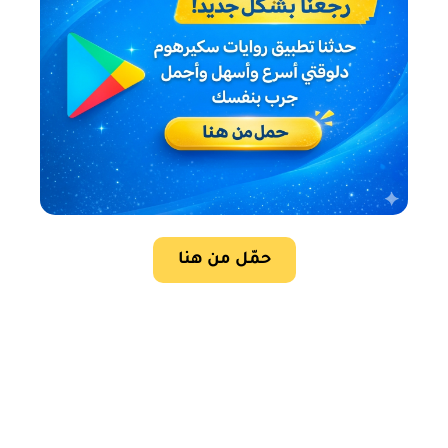
حمّل من هنا