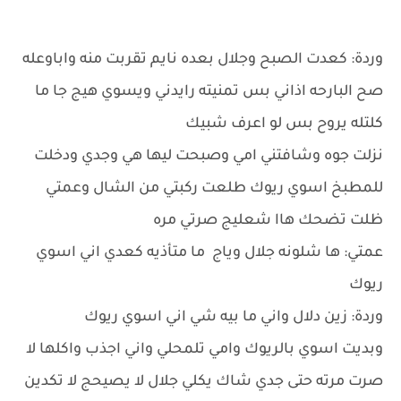
وردة: كعدت الصبح وجلال بعده نايم تقربت منه واباوعله
صح البارحه اذاني بس تمنيته رايدني ويسوي هيج جا ما
كلتله يروح بس لو اعرف شبيك
نزلت جوه وشافتني امي وصبحت ليها هي وجدي ودخلت
للمطبخ اسوي ريوك طلعت ركبتي من الشال وعمتي
ظلت تضحك هاا شعليج صرتي مره
عمتي: ها شلونه جلال وياج ما متأذيه كعدي اني اسوي
ريوك
وردة: زين دلال واني ما بيه شي اني اسوي ريوك
وبديت اسوي بالريوك وامي تلمحلي واني اجذب واكلها لا
صرت مرته حتى جدي شاك يكلي جلال لا يصيحج لا تكدين