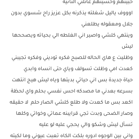
حبيتهم وحسيتهم عائلتي الثانية
اوووف ياليل شغلته يذكرنه بكل عزيز راح شسوي بدون
جلال ومعقوله يطلعني
وينتهي كلشي واصير اني الغلطه الي بحياته ويصححها
ليش
وظليت ع هاي الحاله للصبح فكره توديني وفكره تجيبني
كعدت امي وظلت تسولف وياي حتى انساه وابدي
حياة جديدة بس اني حياتي بديتها وياه ليش هيج انتهت
بسرعه بعدني ما مصدكه احس نفسي بحلم واي لحظة
اكعد بس ما كعدت ولا طلع كلشي الصار حلم لا حقيقه
وصار الضحى وبدت تجي قرايبنه عماتي وخواتي وكلها
تسأل ليش وشكو والي يحجي عليه لو عليه
واني بين الوجوه ادوره بلكت الكاه تعبت عيوني وما لكيته