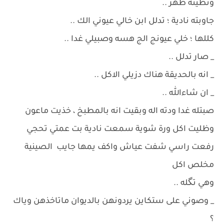
ونطيته ظهر ..
جاوبته نادية ؛ تدلل ابن خالي عيوني الك ..
كللها ؛ خلي عيونج الج هسه وصبيلي غدا ..
_ صار تدلل ..
_ انه بالحديقة هناك دزيلي الاكل ..
_ ان شاءالله ..
صبتله غدا ودته اله وبقيت انه بالمطبخ ، خذيت ماعون
وظليت اكل ورة شوية سمعت نادية بت عمتي تحجي
رفعت راسي شفت عياش واكف يمها جايب الصينية
مخلص اكل
وهي تگله ..
_ وصوني على ستكاين يردونهن بالديوان ماتاخذهن وياك
؟