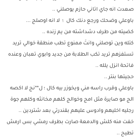
صعدت انه جاي اتاني حازم يوصلني ..
باوعلي وضحك ورجع دنك كال ؛ لا انه اوصلج ...
كضيته من طرف دشداشته من يم زنده ..
كتله وين توصلني وانتَ ممنوع تطب منطقة خوالي تريد
تستفزهم تريد تكب الطلابة من جديد وابوي تعبان وعنده
فاتحة انزل يلله ..
حجيتها بنتر ..
باوعلي وقرب راسه مني ويخوزر بيه كال ؛ ل**نج لا اكصه
الج مو صايرة مثل امج وخوالج كلهم مخانثه وكلهم جوة
رجليه اخليهم وادوس عليهم بقندرتي بعد شتردين ..
خفت منه كلش والدمعة صارت بطرف رمشي بس ارمش
تطيح ..