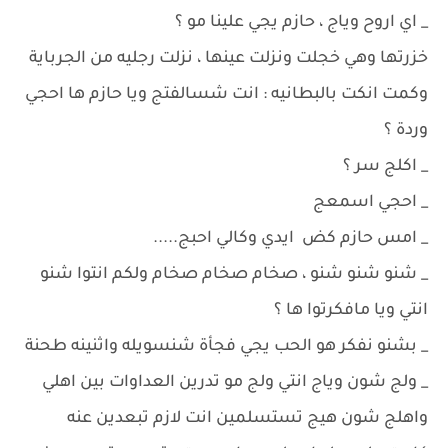
_ اي اروح وياج ، حازم يجي علينا مو ؟
خزرتها وهي خجلت ونزلت عينها ، نزلت رجليه من الجرباية
وكمت انكت بالبطانيه : انت شسالفتج ويا حازم ها احجي
وردة ؟
_ اكلج سر ؟
_ احجي اسمعج
_ امس حازم كض ايدي وكالي احبج.....
_ شنو شنو شنو ، صخام صخام صخام ولكم انتوا شنو
انتي ويا مافكرتوا ها ؟
_ بشنو نفكر هو الحب يجي فجأة شنسويله واثنينه طحنة
_ ولج شون وياج انتي ولج مو تدرين العداوات بين اهلي
واهلج شون هيج تستسلمين انت لازم تبعدين عنه