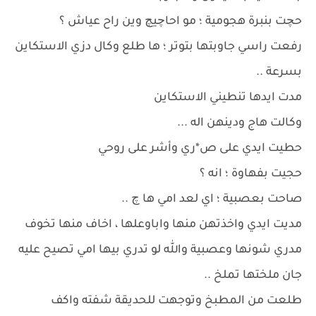
حچت بنبرة هجومية ؛ مو احاچيچ وين راح عياش ؟
رفعت راسي جاوبتها بتوتر ؛ ها طلع وكال دزي الاستكاين
بسرعة ..
مدت ايدها تنطيني الاستكاين
وكالت هاج ودينهن اله ...
حطيت ايدي على ص*ري وأشر على روحي
حجيت بفهاوة ؛ انه ؟
صاحت بعصبية ؛ اي لعد امي ها چ ..
مديت ايدي واخذتهن منها واباوعلها ، اخاف منها تخوف
مدري شونها وعصبية والله لو تدري بيها امي تصيح عليه
جان ملختها تملخ ..
طلعت من المطبخ وتوجهت للحديقة شفته واكف