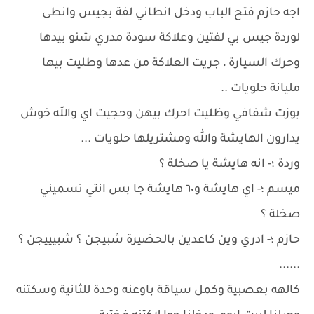
اجه حازم فتح الباب ودخل انطاني لفة بجيس وانطى
لوردة جيس بي لفتين وعلاكة سودة مدري شنو بيدها
وحرك السيارة ، جريت العلاكة من عدها وطليت بيها
مليانة حلويات ..
بوزت شفافي وظليت احرك بيهن وحجيت اي والله خوش
يدارون الهايشة والله ومشتريلها حلويات ...
وردة ؛- انه هايشة يا صخلة ؟
ميسم ؛- اي هايشة و٦٠ هايشة جا بس انتي تسميني
صخلة ؟
حازم ؛- ادري وين كاعدين بالحضيرة شبيجن ؟ شبيييجن ؟
......
كالهه بعصبية وكمل سياقة باوعنه وحدة للثانية وسكتنه