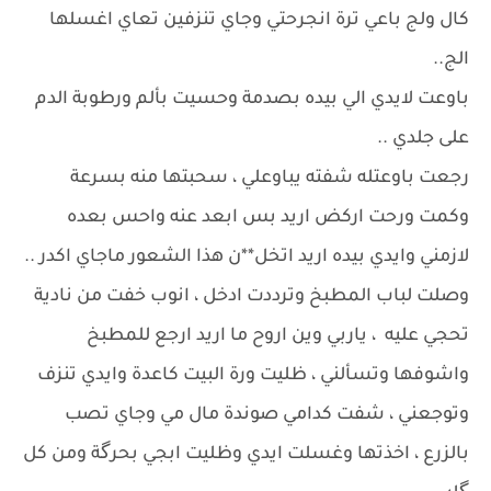
كال ولج باعي ترة انجرحتي وجاي تنزفين تعاي اغسلها
الج..
باوعت لايدي الي بيده بصدمة وحسيت بألم ورطوبة الدم
على جلدي ..
رجعت باوعتله شفته يباوعلي ، سحبتها منه بسرعة
وكمت ورحت اركض اريد بس ابعد عنه واحس بعده
لازمني وايدي بيده اريد اتخل**ن هذا الشعور ماجاي اكدر ..
وصلت لباب المطبخ وترددت ادخل ، انوب خفت من نادية
تحجي عليه ، ياربي وين اروح ما اريد ارجع للمطبخ
واشوفها وتسألني ، ظليت ورة البيت كاعدة وايدي تنزف
وتوجعني ، شفت كدامي صوندة مال مي وجاي تصب
بالزرع ، اخذتها وغسلت ايدي وظليت ابجي بحرگة ومن كل