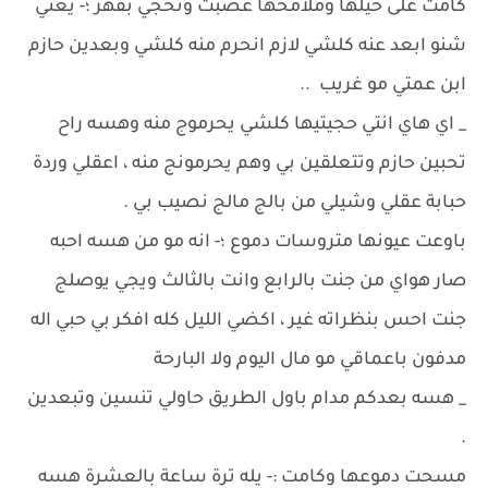
كامت على حيلها وملامحها عصبت وتحجي بقهر ؛- يعني
شنو ابعد عنه كلشي لازم انحرم منه كلشي وبعدين حازم
ابن عمتي مو غريب ..
_ اي هاي انتي حجيتيها كلشي يحرموج منه وهسه راح
تحبين حازم وتتعلقين بي وهم يحرمونج منه ، اعقلي وردة
حبابة عقلي وشيلي من بالج مالج نصيب بي .
باوعت عيونها متروسات دموع ؛- انه مو من هسه احبه
صار هواي من جنت بالرابع وانت بالثالث ويجي يوصلج
جنت احس بنظراته غير ، اكضي الليل كله افكر بي حبي اله
مدفون باعماقي مو مال اليوم ولا البارحة
_ هسه بعدكم مدام باول الطريق حاولي تنسين وتبعدين
.
مسحت دموعها وكامت :- يله ترة ساعة بالعشرة هسه