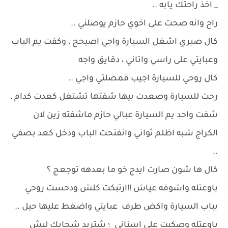
_ اخذ راحتك يابه ..
راح وانه صحت على اخوي حازم يوصلني ..
كال صبري اشغل السيارة واجي اصيحج ، وكفت يم الباب
وعبايتي على راسي واتاني ، دقايق واجه
كال روحي للسيارة اجيب قمصلتي واجي ..
رحت للسيارة وصعدت بيها شفتها تشتغل كعدت كدام ،
شفت واحد يم السيارة عبالي حازم ماشفته زين لان
الكراج شبه اظلم ثواني وانفتحت الباب ودخل كعد بصفي
..
كال ها شون صارت ايدج خو ما بعدهه توجعج ؟
باوعتله واشوفه عياش !!ارتبكت كلش ودحست روحي
بباب السيارة واكض طرف عبايتي واضغط عليها حيل ..
باوعتله وصكيت على اسناني ؛ شتريد شجابك ليش