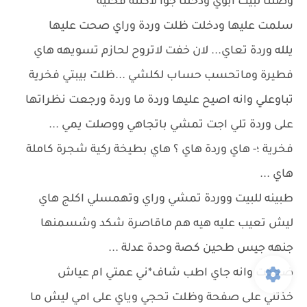
وصلنا لبيت ابوي ودخلنا جوا لاكتنه فختية
سلمت عليها ودخلت ظلت وردة وراي صحت عليها
يلله وردة تعاي... لان خفت لاتروح لحازم تسويهه هاي
فطيرة وماتحسب حساب لكلشي ...ظلت بيبتي فخرية
تباوعلي وانه اصيح عليها وردة ما وردة ورجعت نظراتها
على وردة تلي اجت تمشي باتجاهي ووصلت يمي ...
فخرية ؛- هاي وردة هاي ؟ هاي بطيخة ركية شجرة كاملة
هاي ...
طبينه للبيت ووردة تمشي وراي وتهمسلي اكلج هاي
ليش تعيب عليه هيه هم ماقاصرة شكد وشسمنها
جنهه جيس طحين كصة وحدة عدلة ...
ضحكت وانه جاي اطب شاف*ني عمتي ام عياش
خذتني على صفحة وظلت تحجي وياي على امي ليش ما