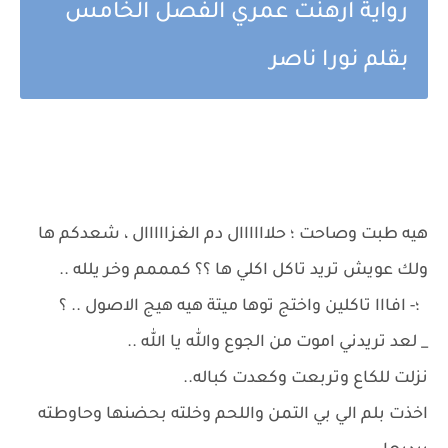
رواية ارهنت عمري الفصل الخامس
بقلم نورا ناصر
هيه طبت وصاحت ؛ حلاااااال دم الغزااااال ، شعدكم ها
ولك عويش تريد تاكل اكلي ها ؟؟ كمممم وخر يلله ..
؛- افااا تاكلين واختج توها ميتة هيه هيج الاصول .. ؟
_ لعد تريدني اموت من الجوع والله يا الله ..
نزلت للكاع وتربعت وكعدت كباله..
اخذت بلم الي بي التمن واللحم وخلته بحضنها وحاوطته