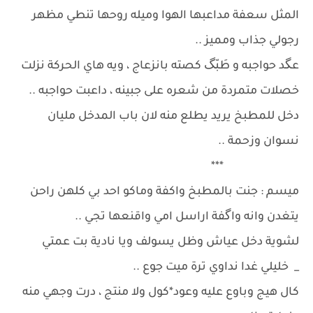
المثل سعفة مداعبها الهوا وميله روحها تنطي مظهر
رجولي جذاب ومميز ..
عگد حواجبه و طَبّگ كصته بانزعاج ، ويه هاي الحركة نزلت
خصلات متمردة من شعره على جبينه ، داعبت حواجبه ..
دخل للمطبخ يريد يطلع منه لان باب المدخل مليان
نسوان وزحمة ..
***
ميسم : جنت بالمطبخ واكفة وماكو احد بي كلهن راحن
يتغدن وانه واگفة اراسل امي واقنعها تجي ..
لشوية دخل عياش وظل يسولف ويا نادية بت عمتي
_ خليلي غدا نداوي ترة ميت جوع ..
كال هيج وباوع عليه وعود*كول ولا منتج ، درت وجهي منه