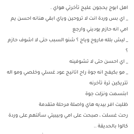
اهل ابوج يحجون عليج تأخرتي هواي .
_ اي بس وردة انت لا تروحين وياي ابقي هنانه احسن يم
امي انه حازم يوديني وارجع
_ ليش بلله ماروح وياج ؟ شنو السبب حتى لا اشوف حازم
؟
_ اي احسن حتى لا تشوفينه
_ مو بكيفج انه جوة راح اتانيج عود غسلي وخلصي ومو اله
تتريكين ترة تأخرنه
ابتسمت ونزلت جوة
ظليت افر بيديه هاي واصلة مرحلة متقدمة
رحت غسلت ، صبحت على امي وبيبيتي سألتهم على وردة
كالوا بالحديقة ..