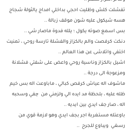
تفشلت كلش وظليت احجي بداخلي امداج يالثولة شجاج
هسه شيكول عليه شون موقف زبالة ..
بس اسمع صوته يكول ؛ يلله فدوة ماصار شي ..
دنكت كرفصت والم بالكزاز والفشلة تارسة روحي ، تمنيت
اختفي واتلاشى عن هذا العالم ..
اشيل بالكزاز وناسية روحي واعض على شفتي فشلانة
ومزعوجة الى درجة ..
ماشوف اله عياش كرفص كبالي ، ماباوعت اله بس خيم
ظله عليه ، بلحظة مد ايده الي ولزمني من چفي وسحبه
اله ، صار جف ايدي بين ايديه ..
باوعتله مستغربة اجر بجف ايدي وهو لازمة قوي من
رسغي ويباوع للجرح ..