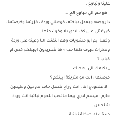
علينا وتباوع .
_ هو منو الي مباوع الج ...
دار وجهه ويعدل بياخته ، كرصتني وردة ، خزرتها وكرصتها ،
ض*بتني على كف ايدي يلا وخرت منها .
وكفنا يم ابو مشويات وهم التفتت النا وعينه على وردة
ونظرات عيونه كلها حب :- ها شتريدون اجيبلكم كص لو
كباب ؟
_ بكيفك الي يعجبك
كرصتها : انت مو متريكة ابيتكم ؟
_ لا علمودج انه ، انت وراج شغل خاف تدوخين وطيحين
حازم : ميسم ادري بيها ماتحب اللحوم نباتية انت وردة
شتحبين ...
وردة ؛- اي صخلة نباتية