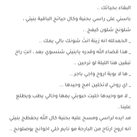
البقاء بحياتك ..
باسني على راسي بحنية وكال حياتج الباقية بنيتي ،
شلونج شلون كيفج ..
_ الحمدلله انه زينة انتَ شونك بالي يمك ..
_ هذا قضاء الله وقدره يابنيتي شنسوي بعد ، انتِ راح
تبقين هنا الليلة لو ترحين ..
_ ها لا بوية اروح واجي باجر ..
_ اي روحي لاتخلين امج وحيدها ...
_ لا مو وحيدها خليت حبوبتي يمها وخالي يطب ويطلع
علينا..
مد ايده لراسي ومسح عليه بحنية كال الله يحفظج بنيتي
انه اروح ارتاح من البارحة مو نايم خلي اخوانج يوصلونج ..