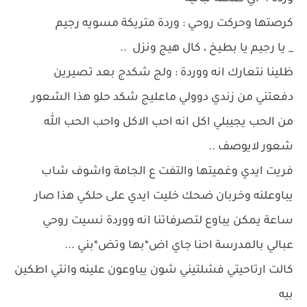
كرصتها وحركت روحي : وردة متريكة مسويه رجيم
_ يا رجيم يا بطيخ ، كال هيج ونزل ..
ظلينا نتعارك انه ووردة : ولج شكدج بعد تصيرين
دفعتني من زندي دوولي ماعليج شكد حلو هذا الشعور
من الحب يجيبلي اكل انه احب الاكل واحب الحب الله
شعور لايوصف ..
فريت ايدي وغميتها والتفت ع الجامة واشوف شاب
يباوعلنه وخربان ضحك خليت ايدي على حلكي هذا صار
ساعة يمكن يباوع لتصرفاتنا انه ووردة نسيت روحي
عبالي بالمدرسة احنا جاي اض*بها وتض*بني ...
كالت ارتاحيتي فشلتيني شون يباوعون علينه وانتي اطكين
بيه