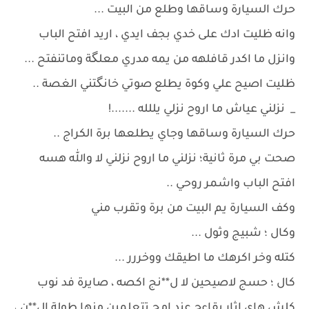
حرك السيارة وساقها وطلع من البيت ...
وانه ظليت ادك على خدي بجف ايدي ، اريد افتح الباب
وانزل ما اكدر قافلهه من يمه مدري معلگة وماتنفتح ...
ظليت اصيح علي وكوة يطلع صوتي خانگتني الغصة ..
_ نزلني عياش ما اروح نزلي يللله .......!
حرك السيارة وساقها وجاي يطلعها برة الكراج ..
صحت بي مرة ثانية؛ نزلني ما اروح نزلني لا والله هسه
افتح الباب واشمر روحي ..
وكف السيارة يم البيت من برة وتقرب مني
وكال ؛ شبيج وثول ...
كتله وخر اكرهك ما اطيقك ووخررر ...
كال ؛ حسج لاصيحين لا ل**نج اكصه ، صايرة فد نوب
كلش هاي اثار بقاءج عند امج تتعلمين منها طولة ال**ن ،