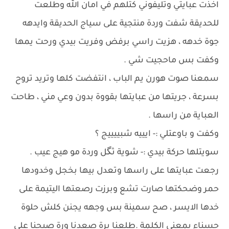
اخذت عبايتي وتليفوني كتلهم في امان الله وطلعت
للحديقة شفت وردة منتجية على سياج الحديقة وايدهه
جوة خدهه ، هزيت راسي برفض وفريت بيدي ورحت يمها
وكفت بس ماحجيت شي .
سمعنا صوت هورن يم الباب ، انتفضت كلها وتريد تروح
بسرعة ، جريتها من عبايتها بقووة بدون وعي مني ، طاحت
العباية من راسها .
وكفت و باوعتلي :- ايييه شبييييج ؟
سويتلها حركة بيدي :- شوية ثگل وردة مو هيج عيب .
رجعت عبايتها على راسها وتعدل بيها بخجل وخدودها
حمر وضحكتها صارت تشع وبرزت رصعتها اليتيمة على
خدها الايسر ، صح سمينة بس وجهه يجنن كلش حلوة
حسناء بمعنى الكلمة .طلعنا برة صعدنا ورة صبحنا على