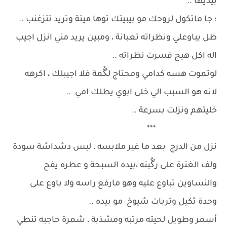
بيديها ..
؛ جا ماتكول لروحك مو بيبيتك توها ميتة وتريد تتزغنب ..
ظل يباوعلي ونظراته تعبانة ، ومبين يريد مني انزل اجيب
اله اكل هيج فسرت نظراته ..
لوتموت هسه كدامي ومحتاج لگُمة فلا اجيبلك ، اكرهه
لانه هو السبب الي خلى ابوي يطلك امي ..
خليتهم ونزلت بسرعة ..
***
نزل من الدرج بعد ما غير ملابسه ، لبس دشداشة سودة
ولف الغترة على رگُبته ،بيده السبحة و عطره يفح
والنساوين تباوع عليه وهو مارفع راسه ولا باوع على
وحدة ثكيل وتربات شيوخ مو بيده ..
أسمر وطويل لحيته مرتبه ومشذبة ، شمرة حاجبه تنطي