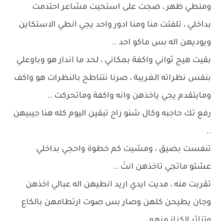
ومنطي ظهر ، ضجت على استحيت مشاعر احتدمت
بداخلي ، تلفتت منا ومنا ادور واحد يجي انطي الاستكاين
ويوديهن اله بس ماكو احد ..
بقيت هيج ثواني واكفة بمكاني ، لحد ما اندار هو وباوعلي
بنفس نظراته الغريبة ، صرنا نتناطح بالنظرات هو واكف
ومايتقدم يجي ياخذهن وانه واكفة وماتحركت ..
رفع تك حاجبه وكال شنو راح تبقين اليوم كله هنا جيبيهن
..
تنفست بضيق ، ومشيت كم خطوة واحجي بداخلي
عشتو ماتجي تاخذهن انتَ ..
تقربت منه ، مديت ايدي اريد انطيهن اله عبالي اخذهن
وجان يطيحن كلهن وصار بس صوت ارتطامهن بالكاع
وتناثر الكزاز منهم ..