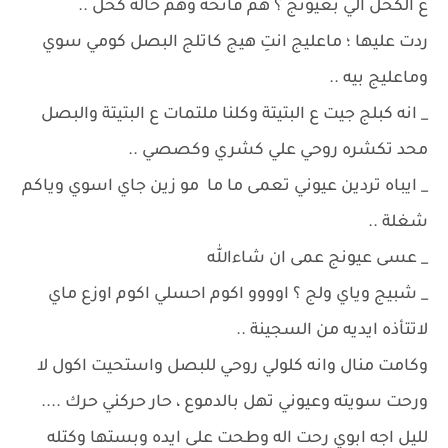
ع الكحل الي بعيونج ؟ هم فاتحة وهم خالة كحل ..
ردت عليها ؛ ماعليج انتِ هيج كاتلج البصل كومي سوي
وماعليج بيه ..
_ انه كبلج جيت ع البتيتة وكلنا ملتمات ع البتيتة والبصل
محد تكشره روحي علي كشري وكصصي ..
_ ايباه تردين عيوني تعمى ما ما مو زين جاي اسوي وياكم
شغلة ..
_ عسى عيونج عمى ان شاءالله
_ شبيج وياي ولج ؟ اوووو اكوم احسلي اكوم اوزع ماي
لاتتأذه ايديه من السجينة ..
وكامت منال وانه كلولي روحي للبصل واستحيت اكول لا
ورحت سويته وعيوني تهل بالدموع ، حار حركني حرك ....
لليل اجه ابوي رحت اله وطحت على ايده وبستها وكتله