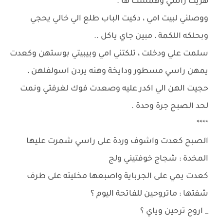
هزيت راسي وهمست ها .
ووصلني لبيت امي ، دكيت الباب طلع الي خالي يحجي
وبحلكه اللكمة ، مبين جاي ياكل ..
سلمت علي ودخلت ، تلكتني امي وبيبيتي بوستهن وكعدت
يمهن راسي مسطور ودايخة وهنه يردن اسولفلهن ،
حجيت الهن الي اكدر عليه وصعدت فوك لغرفتي ونمت
لحد الصبح جرة وحدة .
****
الصبح كعدت واشوف وردة على راسي شمرت عليها
المخدة : شجاج خوفتيني ولج
كعدت يمي على الجرباية واصبعها مخليته على طرف
شفتها : ماتروحين للفاتحة اليوم ؟
_ اروح ترحين وياي ؟