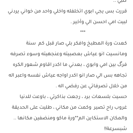
گلبي ..
قررت بس يجي ابوي اتخلفله واخلي واحد من خواني يردني
لبيت امي احسن الي وأخير .
***
كعدت ورة المطبخ وافكر بلي صار قبل كم سنة
ومانسيت انو عياش بعصبيته وعنجهيته وسوء تصرفه
فرگ بين امي وابوي ، بعدني ما اكدر اقاوم شعور الكره
تجاهه بس الي صار انو اكدر اواجه عياش نفسه واعبر اله
من خلال تصرفاتي عن رفضي اله .
حسيت بلسعات برد ، رجعت بذاكرتي ، باوعت للدنيا
غروب راح تصير وكمت من مكاني ، طليت على الحديقة
والمكان الاستكاين الم**ورة ماكو ومنضفين مكانها ..
شبسرعة!!