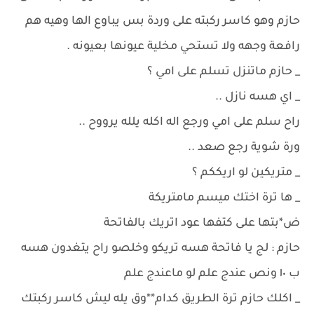
حازم وهو كاسر ركبته على وردة بس يباوع الها وهيه هم
رافعة وجهه ولا تستحي مخلية عيونها بعيونه .
_ حازم ماتنزل تسلم على امي ؟
_ اي هسه نازل ..
راح سلم على امي ورجع اله اكله يلله يرووح ..
ورة شوية رجع صعد ..
_ متريكين لو اريككم ؟
_ ها ترة اختك ميسم مامتريكة
ض*بتها على كتفها عود اتريك بالفاتحة
حازم : لج يا فاتحة هسه تريكو وخلصو راح يتغدون هسه
ب ١٠ ونص عندج علم لو ماعندج علم
_ اكلك حازم ترة الطريق كدام**وق يله ليش كاسر ركبتك