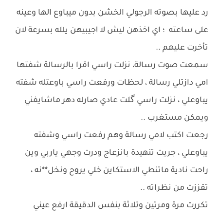
رد عليها بصوته الرجولي الخشن بدون ميباوع الها وعينه
على ساعته ؛ اي اخذهن ليش لا !جيبيهن يلله بسرعة لان
تأخرت عليهم ..
سمعت صوت رسالة، نزلت راسي اقرا بالرسالة شفتها
امي دازتلي رسالة ، لحظات ورفعت راسي باوعتله شفته
يباوعلي ، نزلت راسي گلت عادي صارله دهر ماشايفني
ويمكن مستغرب ..
رجعت اكتب لامي رسالة وهم رفعت راسي وشفته
يباوعلي ، جريت تنهيدة بانزعاج ودرت وجهي ياربي وين
راحت نادية ماتنطي الاستكاين خلي يروح ونخل**نه ،
تقززت من نظراته ..
تكررت مرة ومرتين وتلاثة بنفس الدقيقة ارفع عيني