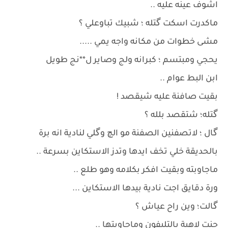
اشوف عينه عليه ..
ماكدرت اسكت گتله ؛ شبيك تباوعلي ؟
مشى خطوات من مكانه واجه يمي .....
يحجي ومبتسم ؛ كبرانه ولج وصاير ل**نج طويل
ابن البط عوام ..
بقيت صافنة عليه شيقصد !
گتله؛ شتقصد بلله ؟
گال ؛ لاتصفنين الصفنة مو الچ وگلي لنادية انه برة
بالحديقة خلي تخف ايدها وتدز الاستكاين بسرعة ..
ماجاوبته وبقيت افكر بكلامه وهو طلع ..
ورة دقايق اجت نادية بيدها الاستكاين ...
گالت؛ وين راح عياش ؟
جنت لاهية بالتليفون وماجاوبتها ..