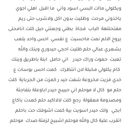
ويكلولي ماات البسي اسود واني ما اقبل اهلي اجوي
ياخذوني مرحت وظليت بدون اكل ولاشرب حتى ريم
مفتحتلهة الباب فجاة بطني وجعتني حيل كلت انامحتى
يروح الالم نمت ماحسيت ع نفسي احس واحد يلعب
بشعري عبالي حلم ظليت احجي حيدوري وينك والله
تعبت حموت وراك حيدر اني حامل ابنة باطريق وينك
كام يكلولي مخبلة لان انتظرك كمت احس بوسات ع
خدي فزيت مخروعة شفت حيد ر كمزت من الجرباية كلت
حلم مو كال لا موحلم اني حبيبج حيدر اباوعلة بتفاجئة
ومصدومة معقولة رجع كلت لالااكيد حلم كعدت باكاع
ابجي ولك حيدر اسويت بية كمت اشوفك حت باحلم
اتقرب علية كال والله موحلم اشبيج لزمتة صدك موحلم