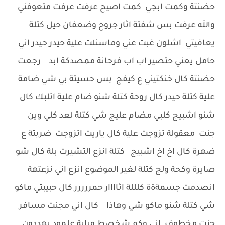
حضنتة وكمت ابجي كمت اصيح عرفت عرفت متعوفني
والله عرفت بس شفتة اثار جروح وضعفان حيل كتلة
يعافيتي اشلون غبت عني وماسئلت علية حيدر حيدر اني
حامل يعني حتصير اب اب فرحانة ممصدكة ابد رجعت
حضنتة كال خنكتيني ع كيفج بس حسيتة بي شي ضامة
علية كتلة حيدر كال روحة كتلة شنو ضام علية اتلبك كال
شنو اشبيج كلبي مضام عليج شي كتلة لعد كلي وين
جنت معقولة تزوجت علية كال ياريت اتزوجت ضربتة ع
ضهرة كال اخ اخ اشبيج كتلة انزع التشيرت بلة كال شو
صايرة وكحة ولج كتلة لغير الموضوع انزع اني نزعتهة
انصدمت جسمةةة كلللة اثاااار حمررررر كال حبيبتي ماكو
شي كتلة شنو ماكو شي وهاذا كال اني مجنت مسافر
جنت مخطوف اني وكم شخصط وياية علمود يهددون