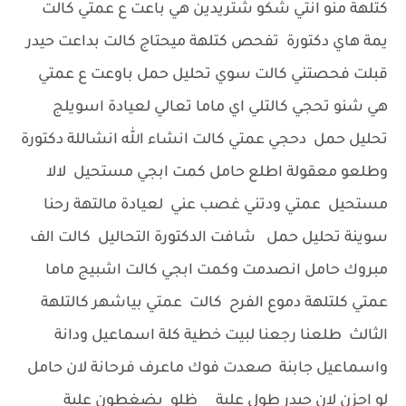
كتلهة منو انتي شكو شتريدين هي باعت ع عمتي كالت
يمة هاي دكتورة تفحص كتلهة ميحتاج كالت بداعت حيدر
قبلت فحصتني كالت سوي تحليل حمل باوعت ع عمتي
هي شنو تحجي كالتلي اي ماما تعالي لعيادة اسويلج
تحليل حمل دحجي عمتي كالت انشاء الله انشاللة دكتورة
وطلعو معقولة اطلع حامل كمت ابجي مستحيل لالا
مستحيل عمتي ودتني غصب عني لعيادة مالتهة رحنا
سوينة تحليل حمل شافت الدكتورة التحاليل كالت الف
مبروك حامل انصدمت وكمت ابجي كالت اشبيج ماما
عمتي كلتلهة دموع الفرح كالت عمتي بياشهر كالتلهة
الثالث طلعنا رجعنا لبيت خطية كلة اسماعيل ودانة
واسماعيل جابنة صعدت فوك ماعرف فرحانة لان حامل
لو احزن لان حيدر طول علية ظلو يضغطون علية