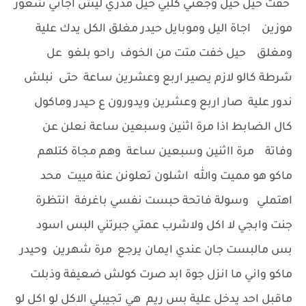
خفت حيل حيل وجعني كلبي حيل مدري ليش اجاني شعور
موزين اجاة اليل وموبايل حيدر مغلق الكل يدك علية
ومغلق حيل خفت متت من الخوف راحو بلغو عل
شرطة كالو لازم يصير اربع وعشرين ساعة حتى نبلش
ندور علية صار اربع وعشرين ويدورون ع حيدر وماكول
كال الضابط اذا مرة اثنين وسبعين ساعة نعلن عن
وفاتة مرة ااثنين وسبعين ساعة وهم مجاة كتلهم
ماكو هو مميت والله اشلون تعلونن عنة مييت محد
اهتملي وسولة فاتحة حبست نفسي باغرفة انتظرة
جنت وابجي لا اكل ولاشرب عمتي جبرتني البس اسود
بس مالبست جان عندي ايمان يرجع مرة شهرين وحيدر
ماكو واني ما انزل جوة ابد صرت كولش ضعيفة وذبلت
ماقبل احد يدخل علية بس ريم هي تجيبلي الاكل لو اكل لو