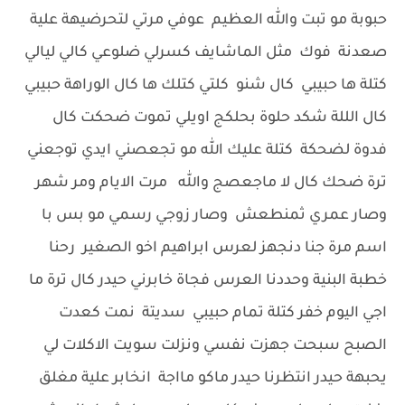
حبوبة مو تبت والله العظيم عوفي مرتي لتحرضيهة علية
صعدنة فوك مثل الماشايف كسرلي ضلوعي كالي ليالي
كتلة ها حبيبي كال شنو كلتي كتلك ها كال الوراهة حبيبي
كال الللة شكد حلوة بحلكج اويلي تموت ضحكت كال
فدوة لضحكة كتلة عليك الله مو تجعصني ايدي توجعني
ترة ضحك كال لا ماجعصج والله مرت الايام ومر شهر
وصار عمري ثمنطعش وصار زوجي رسمي مو بس با
اسم مرة جنا دنجهز لعرس ابراهيم اخو الصغير رحنا
خطبة البنية وحددنا العرس فجاة خابرني حيدر كال ترة ما
اجي اليوم خفر كتلة تمام حبيبي سديتة نمت كعدت
الصبح سبحت جهزت نفسي ونزلت سويت الاكلات لي
يحبهة حيدر انتظرنا حيدر ماكو مااجة انخابر علية مغلق