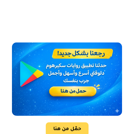
حمّل من هنا