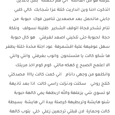
عرفتة هو من انفاسة اني هم حضنتة بس باعدين
اتذكرت احنا وين انداريت كتلة عزا شجابك كالي كلبي
جابني ماتحمل بعد مصعدين تنامين فوك حبوبة من
تنام تشخر فجاة اتوقف الشخير ظلينة نسولف ونلكة
حجة لحبوبة حتى تلخيني اصعد لغرفتي هو كال حبوبة
سهل عوفيهة علية اقشمرهة عود اجتة مخدة خلتة يطفر
ها شكو كالت يا متستحون وانوب بغرفتي وانتي وانتي
الا اعلمج الصبح ع كهكه مالتي كوم كوم اخذ مريتك
وانكلعو من وجهي دانام اني كمت كالت ياااا مصدكتي
كتلج روحي سكتت ودنزلت راسي كالت اذا بعد تاذيهة
لو تسوي شي يزعلهة والله اربطهة يمي كالهة حبوبة
شنو هايشة وتربطيهة كرصتة بيدة اني هايشة بسيطة
كالت وحمارة لان قبلتي ترجعين زعلي خلي يتوب كالهة