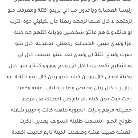
رئيسا العصابة وياخذون منا الي يريدو كتلة ومعرفت منو
لزمتهم لا كال طبعا لزمهم ربعنا جان لكيتيني جوة الترب
لو مانقذونة هم ماتتو شخصين وويانة كتلهم هم كتلة
عزا وليدي حبيبي الحمدلله رجعتلي الحمدلله كال شو
صرت وليدج كتلة اي وليدي لعد شنو سبحت كال اي
ودانتظرج تكعدين دا اكل اني وياج ووووو كتلة و منو كال
وكتلة احجيي كال وريان كتلة شنو ريان كال ابنة كتلة لا مو
ريان زيد كال ريان وخلاص واءا بنية ليان عفتة وكمت
رحت جبت دهن كتلة نام نام خلي احطلك هل مرهم
حطيتلة مرهم ونزلت الحبوبة هلهلة كالت واخييير شفنة
طولج الحلو ابتسمت ظلينة انسولف بعدين اذكرت
العشة صبيت عشة وصعدت لكيتة نايم محبيت اكعدة