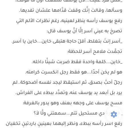
_مش هرد عليك...لأن يوسف سمعك أوَّل ما فوقت،
وسألها، وقالت إنَّك وقفت قدَّامها علشان تفديها.
رفع يوسف رأسه ينظر لعينيه، رغم نظرات الألم التي
تصرخ به عيني آسر إلَّا أنَّ يوسف قال:
_آسر إنتَ بتغلط، أقلّ حاجة هتبقى خاين...خاين يا آسر.
تجمَّدت ملامح آسر للحظة:
_خاين...كلمة واحدة فقط ضربت شيئًا داخله.
هو لم يخن أحدًا...هو فقط رجل انكسرت كرامته.
رجلٌ أحبَّ بصدق، ثم استيقظ ليجد نفسه أضحوكة..لم
يرد بل أبعد يد يوسف عنه، وتمدَّد ببطء على الفراش.
مسح يوسف على وجهه بعنف وهو يدور بالغرفة:
_الجوازة دي مستحيل تتم...سمعتني ولَّا لأ؟
رفع آسر رأسه ببطء، ونظر إليهما بعينينِ باردتينِ تخفيان