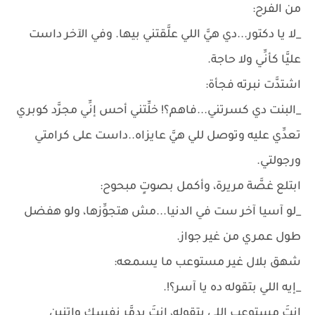
من الفرح:
_لا يا دكتور...دي هيَّ اللي علَّقتني بيها. وفي الآخر داست
عليَّا كأنِّي ولا حاجة.
اشتدَّت نبرته فجأة:
_البنت دي كسرتني...فاهم؟! خلِّتني أحس إنِّي مجرَّد كوبري
تعدِّي عليه وتوصل للي هيَّ عايزاه..داست على كرامتي
ورجولتي.
ابتلع غصَّة مريرة، وأكمل بصوتٍ مبحوح:
_لو آسيا آخر ست في الدنيا...مش هتجوِّزها، ولو هفضل
طول عمري من غير جواز.
شهق بلال غير مستوعب ما يسمعه:
_إيه اللي بتقوله ده يا آسر؟!.
إنتَ مستوعب اللي بتقوله، إنتَ بدمَّر نفسك واتنين