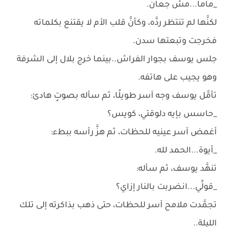
_ماما...مش جعان.
لكنَّها لم تنتظر ردَّه، وكأنَّ قلب الأم لا يقتنع بكلماته
فخرجت وتبعتها سدن.
جلس يوسف بجوار الفراش..بينما خرج بلال إلى الشرفة
وهو يجيب على هاتفه.
تأمَّل يوسف وجه آسر طويلًا، ثم سأله بصوتٍ هادئ:
_حاسس بإيه دلوقتي، كويس؟
أغمض آسر عينيه للحظات، ثم هزَّ رأسه ببطء:
_أيوة...الحمد لله.
تنهَّد يوسف، ثم سأله:
_قولِّي...انضربت بالنار إزاي؟
تجمَّدت ملامح آسر للحظات، حتى ذهب بذاكرته إلى تلك
الليلة..