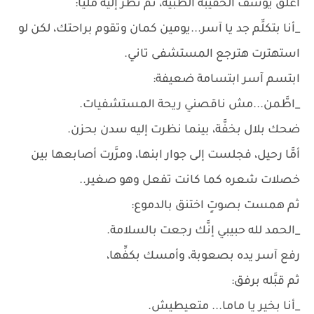
أغلق يوسف الحقيبة الطبيَّة، ثم نظر إليه مليًا:
_أنا بتكلِّم جد يا آسر...يومين كمان وتقوم براحتك، لكن لو
استهترت هترجع المستشفى تاني.
ابتسم آسر ابتسامة ضعيفة:
_اطَّمن...مش ناقصني ريحة المستشفيات.
ضحك بلال بخفَّة، بينما نظرت إليه سدن بحزن.
أمَّا رحيل، فجلست إلى جوار ابنها، ومرَّرت أصابعها بين
خصلات شعره كما كانت تفعل وهو صغير..
ثم همست بصوتٍ اختنق بالدموع:
_الحمد لله حبيبي إنَّك رجعت بالسلامة.
رفع آسر يده بصعوبة، وأمسك بكفِّها،
ثم قبَّله برفق:
_أنا بخير يا ماما... متعيطيش.