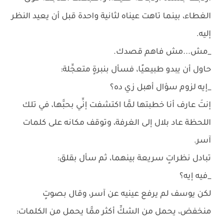
الغطاء، بينما تاهت عيناه لثانية واحدة قبل أن يعيد النظر
إليه.
_مش...مش فاهم قصدك.
حاول أن يبدو طبيعيًا، فسأل بنبرةٍ متعجِّلة:
_إيه لزوم سؤال أهبل زي ده؟
إنتَ عارف أنا خطبتها لمَّا اكتشفت إنِّي بحبَّها، في تلك
اللحظة عاد بلال إلى الغرفة، وتوقف مكانه على كلمات
آسر.
تبادل نظراتٍ سريعة بينهما، ثم سأل بقلق:
_فيه إيه؟
لكن يوسف لم يرفع عينيه عن آسر، وقال بصوتٍ
منخفض، يحمل من الشكِّ أكثر ممَّا يحمل من الكلمات: