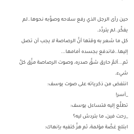
حين رأى الرجل الذي رفع سلاحه وصوَّبه نحوها..لم
يفكِّر..لم يتردَّد.
كل ما شعر به وقتها أنَّ الرصاصة لا يجب أن تصل
إليها..فاندفع بجسده أمامها...
ثم...ألمٌ حارق شقَّ صدره، وصوت الرصاصة مزَّق كلَّ
شيء.
انتفض من ذكرياته على صوت يوسف:
_آسر!
تطلَّع إليه فتساءل يوسف:
_رحت فين، ما بتردش ليه؟
ابتلع غصَّة مؤلمة، ثم هزَّ كتفيه بإنهاك: