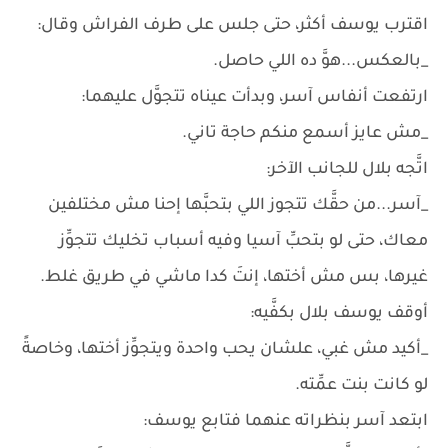
اقترب يوسف أكثر، حتى جلس على طرف الفراش وقال:
_بالعكس...هوَّ ده اللي حاصل.
ارتفعت أنفاس آسر، وبدأت عيناه تتجوَّل عليهما:
_مش عايز أسمع منكم حاجة تاني.
اتَّجه بلال للجانب الآخر:
_آسر...من حقَّك تتجوز اللي بتحبَّها إحنا مش مختلفين
معاك، حتى لو بتحبِّ آسيا وفيه أسباب تخليك تتجوِّز
غيرها، بس مش أختها، إنتَ كدا ماشي في طريق غلط.
أوقف يوسف بلال بكفَّيه:
_أكيد مش غبي، علشان يحب واحدة ويتجوِّز أختها، وخاصةً
لو كانت بنت عمِّته.
ابتعد آسر بنظراته عنهما فتابع يوسف: