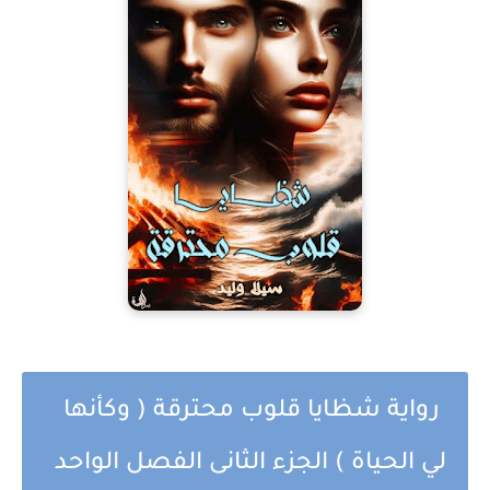
رواية شظايا قلوب محترقة ( وكأنها
لي الحياة ) الجزء الثانى الفصل الواحد