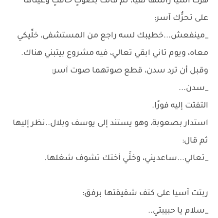
هزَّت آسيا رأسها نفيًا، ثم قالت بصوتٍ خافتٍ وعيناها
على تحرُّك آسر:
_مينفعش...خطيبك لسه راجع من المستشفى، خلِّيكي
معاه، ويوم تاني ابقي تعالي، فيه مشروع بيتبني هناك.
وقبل أن ترد سدن، قطع صوتهما صوت آسر:
_سدن...
التفتت إليه فورًا.
استدار بصعوبة، وهو يستند إلى يوسف وبلال..نظر إليها
ثم قال:
_تعالي...ساعديني، وخلِّي أختك تشوف شغلها.
ربتت آسيا على كتف شقيقتها برفق:
_سلام يا حبيبتي..