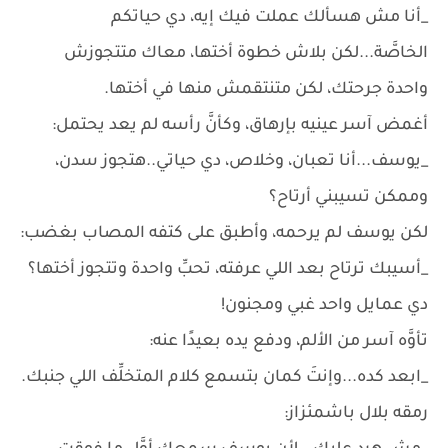
_أنا مش هسألك عملت فيك إيه، دي حياتكم
الخاصَّة...لكن بلاش خطوة أختها، معاك متتجوزش
واحدة جرحتك، لكن متنتقمش منها في أختها.
أغمض آسر عينيه بإرهاق، وكأنَّ رأسه لم يعد يحتمل:
_يوسف...أنا تعبان، وخلاص، دي حياتي..هتجوز سدن،
وممكن تسيبني أرتاح؟
لكن يوسف لم يرحمه، وأطبق على كتفه المصاب بغضب:
_أسيبك ترتاح بعد اللي عرفته، تحبِّ واحدة وتتجوز أختها؟
دي عمايل واحد غبي ومجنون!
تأوَّه آسر من الألم، ودفع يده بعيدًا عنه:
_ابعد كده...وإنتَ كمان بتسمع كلام المتخلِّف اللي جنبك.
رمقه بلال باشمئزاز: