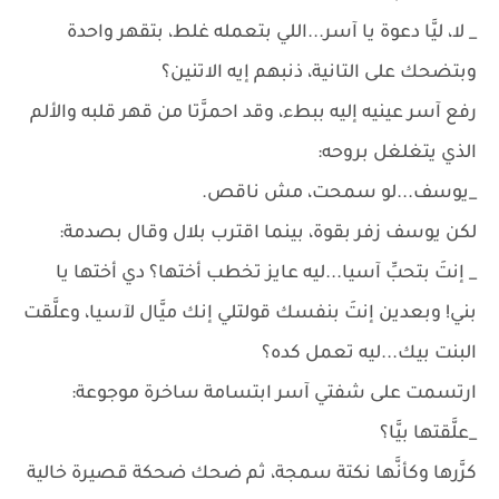
_ لا، ليَّا دعوة يا آسر...اللي بتعمله غلط، بتقهر واحدة
وبتضحك على التانية، ذنبهم إيه الاتنين؟
رفع آسر عينيه إليه ببطء، وقد احمرَّتا من قهر قلبه والألم
الذي يتغلغل بروحه:
_يوسف...لو سمحت، مش ناقص.
لكن يوسف زفر بقوة، بينما اقترب بلال وقال بصدمة:
_ إنتَ بتحبِّ آسيا...ليه عايز تخطب أختها؟ دي أختها يا
بني! وبعدين إنتَ بنفسك قولتلي إنك ميَّال لآسيا، وعلَّقت
البنت بيك...ليه تعمل كده؟
ارتسمت على شفتي آسر ابتسامة ساخرة موجوعة:
_علَّقتها بيَّا؟
كرَّرها وكأنَّها نكتة سمجة، ثم ضحك ضحكة قصيرة خالية