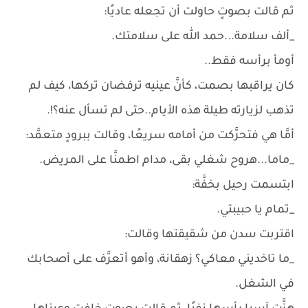
ثم قالت بصوتٍ حاولت أن تجعله عاديًا:
_ألف سلامة...حمد الله على سلامتك.
أومأ برأسه فقط..
كان يراقبها بصمت، كأنَّ عينيه ترفضان تركها، كيف لم
تذهب لزيارته طيلة هذه الأيام..حتى لم تسأل عنه؟!.
أمَّا هي فتحرَّكت من أمامه سريعًا، وقالت ببرودٍ متعمَّد:
_ماما...هروح شغلي بقى، مدام اطمنَّا على المريض.
ابتسمت رحيل بخفَّة:
_تمام يا حبيبتي.
اقتربت سدن من شقيقتها وقالت:
_ما تاخديني معاكي؟ زهقانة، وأهو أتعرَّف على أصحابك
في الشغل.