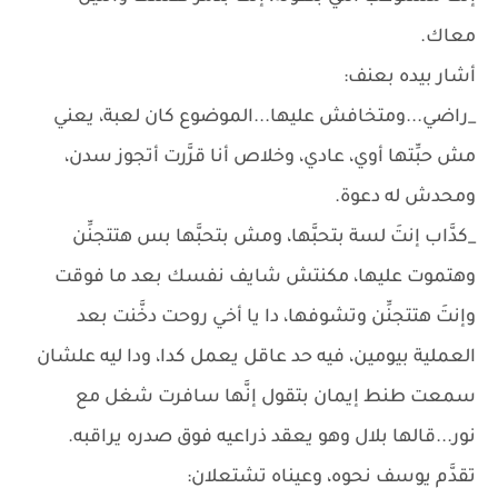
معاك.
أشار بيده بعنف:
_راضي...ومتخافش عليها...الموضوع كان لعبة، يعني
مش حبِّتها أوي، عادي، وخلاص أنا قرَّرت أتجوز سدن،
ومحدش له دعوة.
_كدَّاب إنتَ لسة بتحبَّها، ومش بتحبَّها بس هتتجنِّن
وهتموت عليها، مكنتش شايف نفسك بعد ما فوقت
وإنتَ هتتجنِّن وتشوفها، دا يا أخي روحت دخَّنت بعد
العملية بيومين، فيه حد عاقل يعمل كدا، ودا ليه علشان
سمعت طنط إيمان بتقول إنَّها سافرت شغل مع
نور...قالها بلال وهو يعقد ذراعيه فوق صدره يراقبه.
تقدَّم يوسف نحوه، وعيناه تشتعلان: