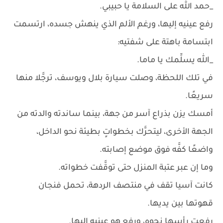
_حمد الله على السلامة يا حبيبي.
رفع عينيه إليها، ورغم الألم الذي ينهش جسده، ارتسمت
ابتسامة باهتة على شفتيه:
_الله يسلِّمك يا ماما.
في تلك اللحظة، وصلت سيارة بلال ويوسف، ترجَّلا منها
سريعًا.
أمسك يزن بذراع آسر من جهة، بينما ساندته والدته من
الجهة الأخرى، ليتحرَّك بخطواتٍ بطيئة نحو الداخل،
واضعًا كفَّه فوق موضع إصابته.
وما إن عبر عتبة المنزل حتى توقَّفت خطواته.
كانت آسيا تقف في منتصف الردهة، تحمل فنجان
قهوتها بين يديها.
رفعت رأسها نحوه، ورفع هو عينيه إليها.