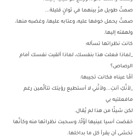
صمتٌ طويل مرَّ بينهما في ثوانٍ قليلة...
صمتٌ يحمل خوفها عليه، وعتابه عليها، وغضبه منها،
ولهفته إليها.
كانت نظراتها تسأله:
_لماذا فعلت هذا بنفسك، لماذا ألقيت نفسك أمام
الرصاص؟
أمَّا عيناه فكانت تجيبها:
_لأنَّكِ أنتِ...ولأنَّني لا أستطيع رؤيتك تتألَّمين رغم
مافعلتيه بي
لكن شيئًا من هذا لم يُقال.
خفضت آسيا عينيها أوَّلًا، وسحبت نظراتها منه وكأنَّها
تخشى أن يقرأ كل ما بداخلها.