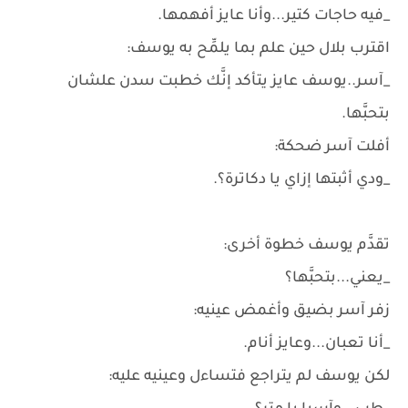
_فيه حاجات كتير...وأنا عايز أفهمها.
اقترب بلال حين علم بما يلمِّح به يوسف:
_آسر..يوسف عايز يتأكد إنَّك خطبت سدن علشان
بتحبَّها.
أفلت آسر ضحكة:
_ودي أثبتها إزاي يا دكاترة؟.
تقدَّم يوسف خطوة أخرى:
_يعني...بتحبَّها؟
زفر آسر بضيق وأغمض عينيه:
_أنا تعبان...وعايز أنام.
لكن يوسف لم يتراجع فتساءل وعينيه عليه: