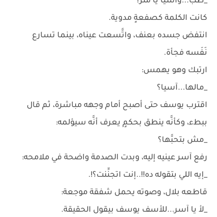
_طب...وآسيا يا متر؟
كانت الكلمة كصفعةٍ مدوية.
انتفض جسده بعنف، واتَّسعت عيناه، بينما تسارع
نَفَسه فجأة.
ارتبك وهو يهمس:
_مالها...آسيا؟
اقترب يوسف حتى أصبح أمام وجهه مباشرة، ثم قال
ببطء، وكأنَّه ينطق بحكمٍ يعرف أنَّه سيؤلمه:
_مش بتحبَّها؟
رفع آسر عينيه إليه، وبدت الصدمة واضحة في ملامحه:
_إيه اللي بتقوله ده!!..إنت اتجنِّنت؟!.
قاطعه بلال، وصوته يحمل شفقة موجعة:
_لأ يا آسر...للأسف يوسف بيقول الحقيقة.