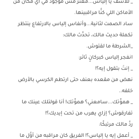
_ للأسف يا إلياس...معتز مش موجود في أي مكان من
الأماكن اللي كنَّا مراقبينها.
ساد الصمت لثانية...وأنفاس إلياس بالارتفاع ينتظر
تكملة حديث مالك، تحدَّث مالك:
_الشرطة ما لقتوش.
انفجر إلياس كبركانٍ ثائر:
_ إنتَ بتقول إيه؟!
نهض من مقعده بعنف حتى ارتطم الكرسي بالأرض
خلفه..
_ هموِّتك...سامعني؟ هموِّتك! أنا قولتلك عينك ما
تفارقوش؟ إزاي يهرب من تحت إيديك؟!
ردَّ مالك مرتبكًا:
_ أعمل إيه يا إلياس؟! الفريق كان مراقبه من أوَّل ما