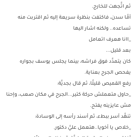
ثم اتَّجهت للخارج.
أمَّا سدن، فاكتفت بنظرة سريعة إليه ثم اقتربت منه
تساعده.. ولكنه اشار اليها
_اانا هعرف اتعامل
بعد قليل...
كان يتمدَّد فوق فراشه، بينما يجلس يوسف بجواره
يفحص الجرح بعناية.
رفع القميص قليلًا، ثم قال بجديَّة:
_حاول متعملش حركة كتير...الجرح في مكان صعب، وإحنا
مش عايزينه يفتح.
تنهَّد آسر ببطء، ثم أسند رأسه إلى الوسادة:
_خلاص يا أخويا..هتعمل عليَّ دكتور.