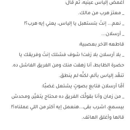
أغمض إلياس عينيه، ثم قال:
_ معتز هرب من مالك.
_ نعم... إنتَ بتستهبل يا إلياس، يعني إيه هرب؟!
_ أرسلان...
قاطعه الآخر بعصبية:
_ بلا أرسلان بلا زفت! شوف فشلك إنتَ وفريقك يا
حضرة الظابط، أنا زهقت منك ومن الفريق الفاشل ده.
تنهَّد إلياس بألم، لكنَّه لم ينطق.
أمَّا أرسلان فتابع بصوتٍ يشتعل غضبًا:
_ من زمان وأنا بقولَّك الفريق ده محتاج يتغيَّر، ومحدش
بيسمع، اشرب بقى...هنعمل إيه أكتر من اللي عملناه؟!
قالها وأغلق الهاتف.