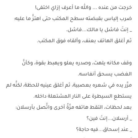
خرجت من عنده ... والله ما أعرف إزاي اختفى!
ضرب إلياس بقبضته سطح المكتب حتى اهتزَّ ما عليه:
_ إنتَ فاشل يا مالك...فاشل.
ثم أغلق الهاتف بعنف، وألقاه فوق المكتب.
وقف مكانه يلهث، وصدره يعلو ويهبط بقوة، وكأنَّ
الغضب يسحق أنفاسه.
مرَّر يده في شعره بعصبية، ثم أغلق عينيه للحظة، لكنَّه لم
يستطع السيطرة على النار المشتعلة داخله.
بعد لحظات، التقط هاتفه مرَّةً أخرى واتَّصل بأرسلان:
_ أرسلان...إنتَ فين؟
_ عند إسحاق...فيه حاجة؟