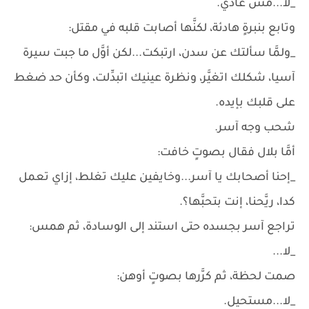
_لا...مش عادي.
وتابع بنبرةٍ هادئة، لكنَّها أصابت قلبه في مقتل:
_ولمَّا سألتك عن سدن، ارتبكت...لكن أوَّل ما جبت سيرة
آسيا، شكلك اتغيَّر، ونظرة عينيك اتبدِّلت، وكأن حد ضغط
على قلبك بإيده.
شحب وجه آسر.
أمَّا بلال فقال بصوتٍ خافت:
_إحنا أصحابك يا آسر...وخايفين عليك تغلط، إزاي تعمل
كدا، ريَّحنا، إنت بتحبَّها؟.
تراجع آسر بجسده حتى استند إلى الوسادة، ثم همس:
_لا...
صمت لحظة، ثم كرَّرها بصوتٍ أوهن:
_لا...مستحيل.