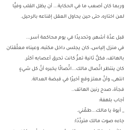
وربما كان أصعب ما في الحكاية... أن يظل القلب وفيًّا
لمن اختاره، حتى حين يحاول العقل إقناعه بالرحيل.
قبل عدَّة أشهر، وتحديدًا في يوم محاكمة آسر...
في منزل إلياس، كان يجلس داخل مكتبه، وعيناه معلَّقتان
بالهاتف، فكلُّ ثانية تمرُّ كانت تحرق أعصابه أكثر.
كان ينتظر اتِّصال مالك...اتِّصالًا يخبره أنَّ كل شيءٍ
انتهى، وأنَّ معتز وقع أخيرًا في قبضة العدالة.
فجأة، صدح رنين الهاتف..
أجاب بلهفة:
_ أيوة يا مالك...طمِّني.
جاءه صوت مالك متردِّدًا: