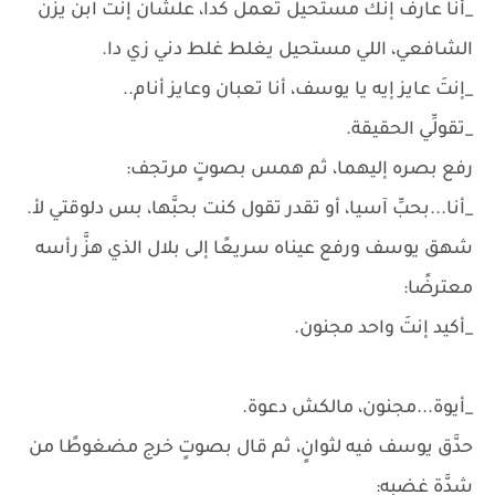
_أنا عارف إنَّك مستحيل تعمل كدا، علشان إنتَ ابن يزن
الشافعي، اللي مستحيل يغلط غلط دني زي دا.
_إنتَ عايز إيه يا يوسف، أنا تعبان وعايز أنام..
_تقولِّي الحقيقة.
رفع بصره إليهما، ثم همس بصوتٍ مرتجف:
_أنا...بحبِّ آسيا، أو تقدر تقول كنت بحبَّها، بس دلوقتي لأ.
شهق يوسف ورفع عيناه سريعًا إلى بلال الذي هزَّ رأسه
معترضًا:
_أكيد إنتَ واحد مجنون.
_أيوة...مجنون، مالكش دعوة.
حدَّق يوسف فيه لثوانٍ، ثم قال بصوتٍ خرج مضغوطًا من
شدَّة غضبه: