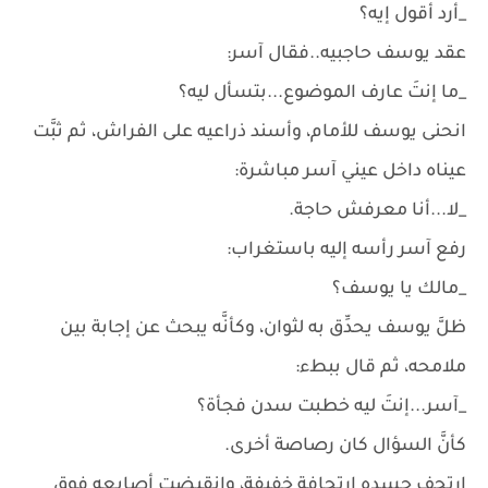
_أرد أقول إيه؟
عقد يوسف حاجبيه..فقال آسر:
_ما إنتَ عارف الموضوع...بتسأل ليه؟
انحنى يوسف للأمام، وأسند ذراعيه على الفراش، ثم ثبَّت
عيناه داخل عيني آسر مباشرة:
_لا...أنا معرفش حاجة.
رفع آسر رأسه إليه باستغراب:
_مالك يا يوسف؟
ظلَّ يوسف يحدِّق به لثوان، وكأنَّه يبحث عن إجابة بين
ملامحه، ثم قال ببطء:
_آسر...إنتَ ليه خطبت سدن فجأة؟
كأنَّ السؤال كان رصاصة أخرى.
ارتجف جسده ارتجافة خفيفة، وانقبضت أصابعه فوق