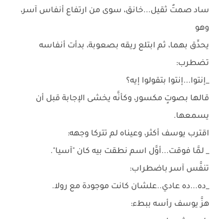
ساد صمتٌ ثقيل...خانق، سوى من ارتفاع أنفاس آسر،
وهو
يحدِّق بهما، ثم ابتلع ريقه بصعوبة، بدأت أنفاسه
تضطرب:
_إنتوا...إنتوا بتقولوا إيه؟
قالها بصوتٍ مكسور، وكأنَّه يخشى الإجابة قبل أن
يسمعها.
اقترب يوسف أكثر، وعيناه لم تتركا وجهه:
_ لمَّا فوقت...أوَّل اسم نطقت بيه كان "آسيا".
تنفَّس آسر باضطراب:
_ده...ده عادي..علشان كانت موجودة مع رولا.
هزَّ يوسف رأسه ببطء: