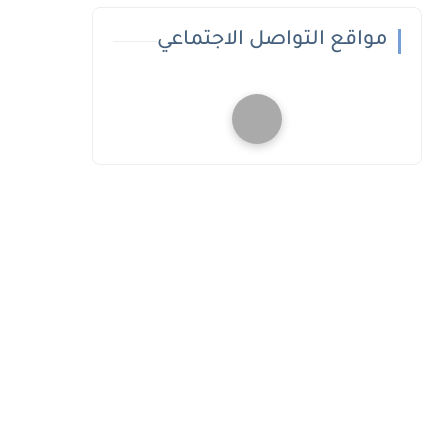
مواقع التواصل الاجتماعي