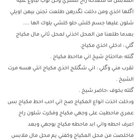
الملابس ما مصدكه راح تشتري وكل ثوب تباوع عليه
اگلها اخذي ومن دخلت تگدرهن طلعت تجنن بيهن اويلي
شلون عليها جسم كلش حلو كلشي يلوك الها ....
بعدما طلعنا من المحل اخذني لمحل ثاني مال مكياج
گلي : ادخلي اخذي مكياج.
گتله :مااحتاج شيخ اني مااحط مكياج .
تقرب مني وگلي : اني شگتلج اخذي مكياج انتي هسه مرت
الشيخ .
گلته بخوف :حاضر شيخ .
ودخلت اخذت انواع المكياج صح اني احب احط مكياج بس
عمري ماحطيت على وجهي مكياج وفكرت شلون راح
اعرف احطه واني ابد ماحطه مكياج بوجهي وبعد
ماخلصت من محل المكياج وكفني يم محل مال ملابس