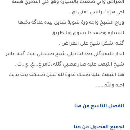
الغراض واني صعدت بالسيارة وهو گلي انتظري هسه
اجي هزيت راسي يعني اي .
وراح الشيخ واجه ورة شوية شايل بيده علاگه دخلها
للسيارة وصعد دا يسوق وبالطريق
گتله :شكرا شيخ على الغراض .
اندار عليه وگلي بعد لتناديلي شيخ صيحيلي غيث گتله :تامر
شيخ انتبهت عليه صار عصبي گتله :تامر غ...غ..ي..ث .
هنا انتبهت عليه ضحك فدوة لله تجنن ضحكته يمه بديت
احبه والله .....
الفصل التاسع من هنا
لجميع الفصول من هنا