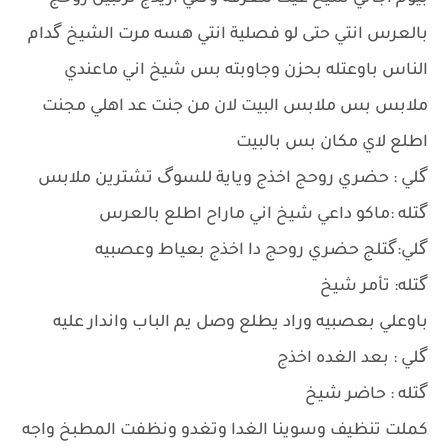
بالعرس انتي حتى لو فصلية انتي هسه مرت الشيخ گدام
الناس باوعتله بحزن وجاوبته بس شيخ اني ماعندي
ملابس بس ملابس البيت لان من جنت عد اهلي مجنت
اطلع لاي مكان بس بالبيت
گلي : حضري روحج اخذج وياية للسوگ تشترين ملابس
گتله :ماكو داعي شيخ اني ماراح اطلع بالعرس
گلي:گتلج حضري روحج دا اخذج بعياط وعصبيه
گتله: تأمر شيخ
باوعلي بعصبيه وراد يطلع وصل يم الباب واندار عليه
گلي : بعد الغده اخذج
گتله : حاضر شيخ
كملت تنظيف وسوينا الغدا وتغدو ونظفت المطبخ واجه