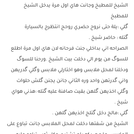
الشيخ للمطبخ وجانت هاي اول مرة يدخل الشيخ
للمطبخ
گلي :يلة حتى نروح حضري روحج انتظرج بالسيارة
گتله : حاضر شيخ .
الصراحه اني بداخلي جنت فرحانه لان هاي اول مرة اطلع
للسوگ من يوم الي دخلت بيت الشيخ .ورحنا للسوگ
ودخلنا لمحل ملابس وهو اختارلي ملابس وگلي گدريهن
واني گدرتهن واحد وره الثاني جانن يجنن گلش حلوات
وگلي اخذيهن گلهن بقيت صافنة عليه گتله :هذني هواي
شيخ .
گلي :مالج دخل گتلج اخذيهن گلهن .
الشيخ من شفتها دخلت لمحل الملابس جانت تباوع على