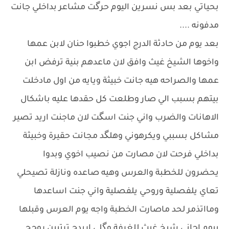
بحياتي بعد بس نسرين اليوم حرگت مشاعر بداخلي جانت
مدفونه ....
بعد يوم من حادثة الدرج اجوي خطبوا حنان لابن عمها
واخوها الشيخ غيث وافق لان ماعدهم بنية ترفض ابن
عمها والصراحه هيه جانت خبيثة ويايه من اول مادخلت
بيتهم بسبب الي صار وطلعت كل حقدها عليه باشكال
الاهانات والضرب واني جنت اسگت لان ماجنت اريد تصير
مشاكل بسببي ويكرهوني وهلگد مجانت حقيرة وخبيثة
بداخلي فرحت لان مصارت من نصيب اخوي وبدوا
يحضرون للخطبة والعرس وهيه صاعده ونازلة تصيحلي
تعاي يلفصلية وروحي يلفصلية واني جنت اساعدها
ومااتذمر لحد ماصارت الخطبة واجه يوم العرس وقبلها
بيوم اجاني شيخ غيث للغرفة وگلي اريدج ترتبين روحج