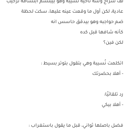
لف سراج وشه ناحية نُسيبة وهو بيبتسم ابتسامة ترحيب
عادية، لكن أول ما وقعت عينه عليها، سكت لحظة
ضم حواجبه وهو بيدقق حاسس انه
كأنه شافها قبل كده
لكن فين؟
اتكلمت نُسيبة وهي بتقول بتوتر بسيط :
- أهلا بحضرتك
رد تلقائيًا:
- أهلا بيكي
فضل باصلها ثواني، قبل ما يقول باستغراب :