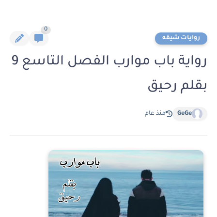
0
روايات شيقه
رواية باب موارب الفصل التاسع 9
بقلم رحيق
GeGe
منذ عام