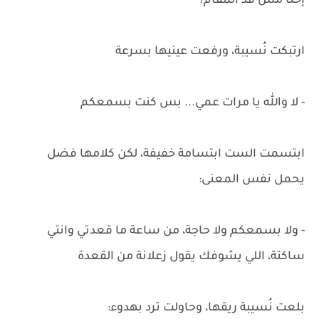
إحنا مش قد المقام؟
ارتبكت نُسيبة، ورفعت عينيها بسرعة
- لا والله يا مرات عمي... بس كنت بسمعكم
ابتسمت الست ابتسامة خفيفة، لكن كلامها فضل
يحمل نفس المعنى:
- ولا بسمعكم ولا حاجة، من ساعة ما قعدتي وانتي
ساكتة، اللي يشوفك يقول زعلانة من القعدة
بلعت نُسيبة ريقها، وحاولت ترد بهدوء: