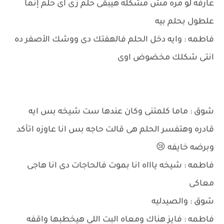
عارفه لو مره مش مشكله هيبقى حلم زى اى حلم إنما
علطول بحلم بيه
فاطمه : وايه دخل الحلم فالهفتك دى ووشك الأصفر ده
انتى شكلك مخضوض اوى
شوق : ماما كلمتنى وكان عندها ست شيخه بس ايه
قادره وهتفسر الحلم هى قالت حاجه بس انا عاوزه اتأكد
وبرضه خايفه 😢
فاطمه : شيخه ياااه انا بموت فالحاجات دى انا هاجى
معاكى
شوق : والصيدليه
فاطمه : فايز هناك ومعاه البت اللى هيخطبها واقفه