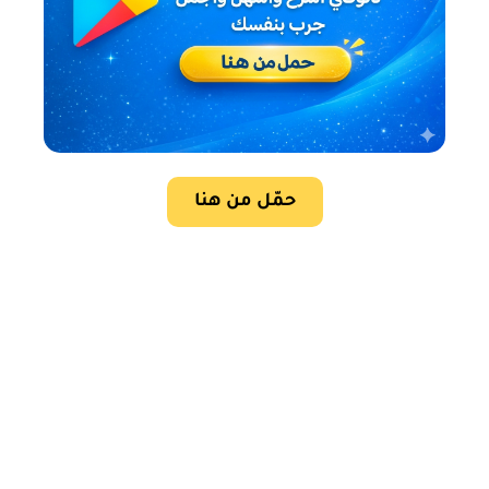
حمّل من هنا