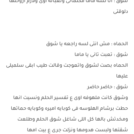
شوق : انا لسه ماما مكلمانى وتعبانه اوى ولازم اروحلها
دلوقتى
الحماه : مش انتى لسه راجعه يا شوق
شوق : تعبت تانى يا ماما
الحماه بصت لشوق واتعوجت وقالت طيب ابقى سلميلى
عليها
شوق : حاضر حاضر
وشوق كانت ملهوفه اوى ع تفسير الحلم ونسيت انها
حطت برشام الهلوسه فى كوبايه اميره وكوبايه حماتها
ومخدتش بالها كل اللى شاغل شوق الحلم وطلعت
شقتها ولبست هدومها ونزلت جرى ع بيت امها