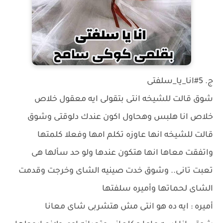
ج. 5#انا_يا_سلفتى
شوق قالت للشيخه انتى بتقولى ايه معقول خلاص
خلاص انا هلبس وهحاول اكون عندك دلوقتى وشوق
قالت للشيخه انها عاوزه تكلم امها وفعلا كلمتها
واتفقت معاها انها هتكون عندها ولو حد سألها هى
تعبت تانى.. وشوق خدت صينيه الشاى وخرجت وقدمت
الشاى لحماتها وأميره سلفتها
أميره : ايه ده هو انتى مش هتشربى شاى معانا