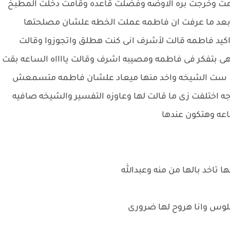
مت وخرجت بره الاوضه وفضلت قاعده وقامت دخلت المطبخ
بعد ما عرفت ان فاطمه عملت الخطه علشان مصلحتها
يد فاطمه قالت لأشرف انى كنت هطلق واتجوزوا وقالت
 بتفكر فى فاطمه ومصيبه اشرف وقالت يااااه الساعه بقت
كلم ست الشيخه واخد منها ميعاد علشان فاطمه متسمعش
ه اختلفت زى ما قالت لها وعاوزه التفسير والشيخه صافيه
عه وهتكون عندها
اخد بالها من منه وعبدالله
فلوس وانا هروح لها ضرورى