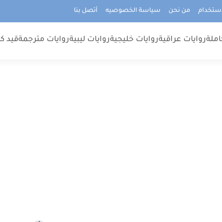
استخدام
من نحن
سياسة الخصوصيه
أتصل بنا
املة
روايات عراقية
روايات خليجية
روايات ليبية
روايات مترجمة
قيد كت