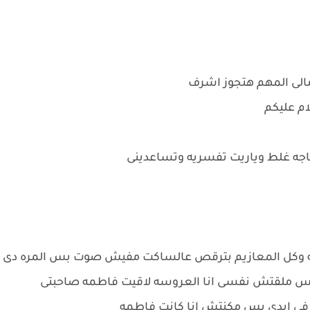
الى المهم هتجوز اشرف
م عليكم
حاجه غلط وياريت تفسريه وتساعدينى
ه وكل المعازيم بترقص عالساكت مفيش صوت بس المره دى
ا بس ملقتش نفسى انا العروسه لاقيت فاطمه صاحبتى
ر فى ايدى بس مكنتش انا كانت فاطمه