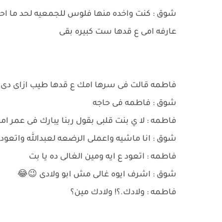
شوق : كنت واخده منها فلوس للجمعيه لحد ما احم
عارفه امى ع قدها ست كبيره بقى
فاطمه قالت فى سرها امك ع قدها طيب ازاى دى ع
شوق : فاطمه فى حاجه
فاطمه : لا ي بنت قلبى بقول ربنا يبارك فى عمر ام
شوق : انا ماشيه واعملى الرضعه لعبدالله واتعودى
فاطمه : اتعود ع ايه ومين الغالى ده يا بت
شوق : اشرف ايوه غالى مش ابو ولادى 😉😂
فاطمه : ولادك.؟! ولادك مين؟