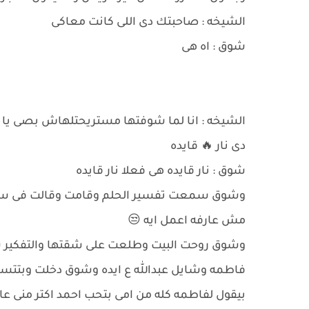
الشيخه : صاحبتك دى اللى كانت معاكى
شوق : اه هى
الشيخه : انا لما شوفتها مستريحتلهاش بصى يا ش
دى نار 🔥 قايده
شوق : نار قايده هى فعلا نار قايده
وشوق سمعت تفسير الحلم وقامت وقالت فى سرها 
مش عارفه اعمل ايه 😒
وشوق روحت البيت وطلعت على شقتها والتفكير
فاطمه وشايل عبدالله ع ايده وشوق دخلت وبتت
بيقول لفاطمه كله من امى بتحب احمد اكتر منى عار