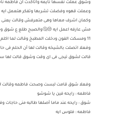
وشوق عملت نفسها نايمه واتأكدت ان فاطمه نا
وعملت قهوه وفضلت تشربها وتفكر هتعمل ايه 
وكمان اشرف معاها وهى متعرفش وقالت يعنى اك
مش عارفه اعمل ايه 😒🤔والصبح طلع ع شوق وهى
11 ومسكت الفون ودخلت المطبخ وقالت لما ا
وفعلا اتصلت بالشيخه وقالت لها أن الحلم فى حاج
قالت لشوق تيجى فى اى وقت وشوق قالت لها سا
وفعلا شوق قامت لبست وصحت فاطمه وقالت لها ت
فاطمه : رايحه فين يا شوشو
شوق : رايحه عند ماما أصلها طالبه منى حاجات و
فاطمه : فلوس ايه