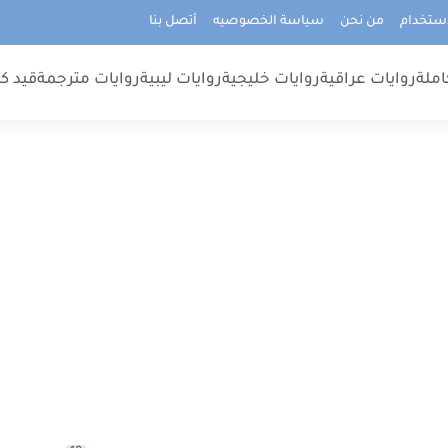
استخدام
من نحن
سياسة الخصوصيه
أتصل بنا
املة
روايات عراقية
روايات خليجية
روايات ليبية
روايات مترجمة
قيد كت