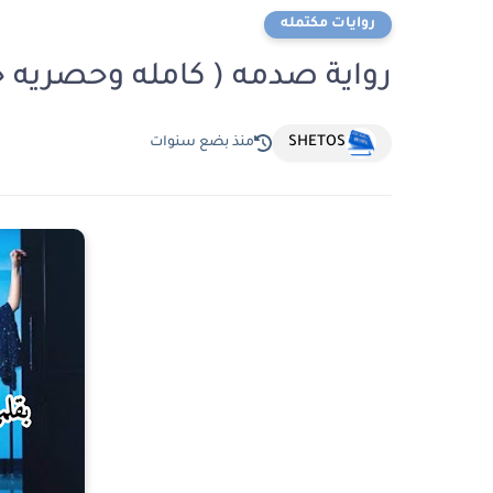
روايات مكتمله
رواية صدمه ( كامله وحصريه ح
SHETOS
منذ بضع سنوات