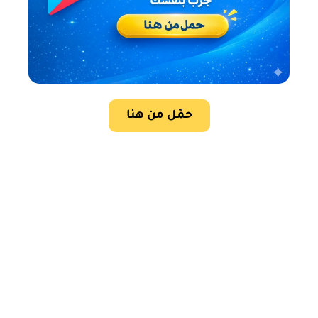
حمّل من هنا