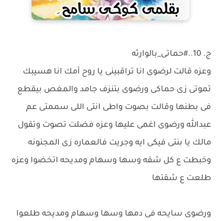
ج. 10..#حماتى_بالوارثه
وعزه قالت لرضوى انا تراقبينى يا روح أمك انا هسيبك
تموتى زى حماكى ورضوى بتنزف جامد والمغص بيقطع
فى بطنها وقالت بصوت واطى انتى اللى سممتى عم
عبدالله ورضوى اغمى عليها وعزه فضلت تصوت وتقول
مالك يا بنتى فيكى ايه وجريت فالعماره زى المجنونه
وخبطت ع كل شقه وسها وسهام ومديحه اتخضوا وعزه
طلعت ع شقتها
ورضوى سايحه فى دمها وسها وسهام ومديحه طلعوا