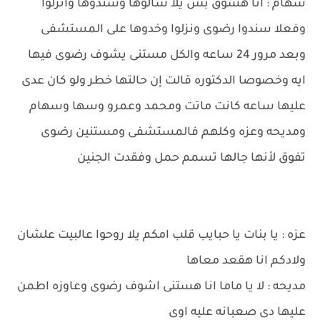
سهام : انا هسوق بس يلا شالوها وسندوها وانزلوا
وفعلا سندوا رضوى ونزلوا وخدوها على المستشفى
وبعد مرور 24 ساعه والكل مستنى يشوف رضوى فيها
ايه وخصوصا الدكتوره قالت إن حالتها خطر ولو كان عدى
عليها ساعه كانت ماتت ومحمد وعمرو وسها وسهام
ومديحه وعزه وكلهم فالمستشفى ومستنين رضوى
تفوق لأنها جالها تسمم حمل وفقدت الجنين
عزه : يا بنات يا حبايب قلب امكم يلا روحوا عالبيت علشان
ولادكم انا هقعد معاها
مديحه : لا يا ماما انا هستنى اشوف رضوى وعاوزه اطمن
عليها دى صعبانه عليه اوى