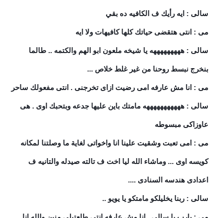
سالى : ايه رأيك ف الكافيه ده بقي
مى : انتى هتقضى حياتك كلها كافيهات ولا ايه
سالى : هههههههههه يا شيخه ملعون ابو الهم والكتمه .. طالما
بنخرج نبسط روحنا من غير غلط خلاص ...
مى : انا مش عارفه امى رضيت ازاى تخرجنى . انتى مفعولك ساحر
سالى : هههههههههههه مامتك باين عليها جدعه وبتحبك اوى . هى
عاوزاكى مبسوطه
مى : امى تعبت وشقيت علينا انا واخواتى لغاية ما وصلتنا لمكانه
كويسه اوى ... وماشاء الله ليا اخت ف تالته صيدله والتانيه ف
اعدادى هندسه السنادى ....
سالى : ربنا يخليلكو مامتكو يا يويو ..
مى : يارب يا سالى . انا مش عارفه انتى طلعتيلى منين والله انا