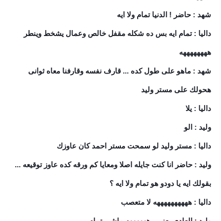
شهد : حاضر ! الدنيا تمام ولا ايه
داليا : تمام ايه بس ده شكله مقفل خالص وعمال يشخط وينطر
ههههههههه
شهد : ماهو على طول كده ... قارف نفسه وقارفنا معاه ثوانى
هحولك على مستر وليد
داليا : يلا
وليد : الو
داليا : مستر وليد لو سمحت مستر احمد كان عاوزك
وليد : حاضر انا كنت جايله اصلا ومعايا كم ورقه كده عاوز توقيعه ...
بقولك ايه يا دودو هو تمام ولا ايه ؟
داليا : ههههههههههه لا متعصب
وليد : العادى يعنى . ههههههه ماشي تمام