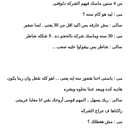
من 4 سنين ماسك فيهم الشركه دلوقتى
مى : ليه هو كام سنه ؟
سالى : مش عارفه بس اكيد اقل من 30 يعنى . لسا صغير
مى : 30 سنه وماسك شركه بالحجم ده . لا شكله شاطر
سالى : شاطر بس بيقولوا عليه صعب ...
مى : ياستى احنا هنعوز منه ايه يعنى ... اهو كله شغل وان ربنا يكون
هاديه كده ويبعد عننا بحلوه وبشره
سالى : ربك يسهل .. المهم قومى أروحك بقي انا معايا عربيتى
راكناها ف جراج الشركه
مى : مش هعطلك ؟