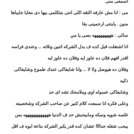
اسمعى منى
مى : انا مش عارفه الثقه اللى انتى بتتكلمى بيها دى معايا جايباها
منين . يابنتى ارحمينى بقا
سالى : هههههههههه بصى يا مي
انا اشتغلت قبل كده ف بدل الشركه اتنين وتلاته ... وعندى فراسه
اقدر افهم فلان ده عاوز ايه وفلان ده عاوز ايه
وفلان ده هيوصل ولا لا ... وانا شايفاكى عندك طموح وشايفاكى
ذكيه
وشايفاكى عسوله اوى وملامحك تشد اى حد
وعلى فكره انا سمعت كلام كتير عن صاحب الشركه وشخصيته
غلسه شويه ونمكه ومابيحبش حد ف الدنيا ههههههههههههه بس
بيحب شغله جداااا عشان كده قدر يكبر الشركه بتاعة ابوه ف اقل