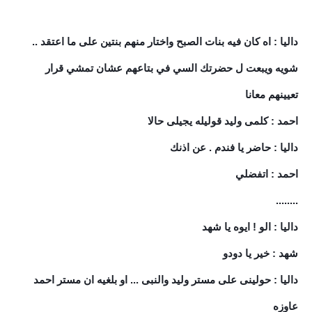
داليا : اه كان فيه بنات الصبح واختار منهم بنتين على ما اعتقد ..
شويه ويبعت ل حضرتك السي في بتاعهم عشان تمشي قرار
تعيينهم معانا
احمد : كلمى وليد قوليله يجيلى حالا
داليا : حاضر يا فندم . عن اذنك
احمد : اتفضلي
........
داليا : الو ! ايوه يا شهد
شهد : خير يا دودو
داليا : حولينى على مستر وليد والنبى ... او بلغيه ان مستر احمد
عاوزه