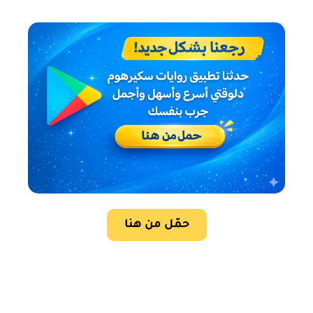
حمّل من هنا