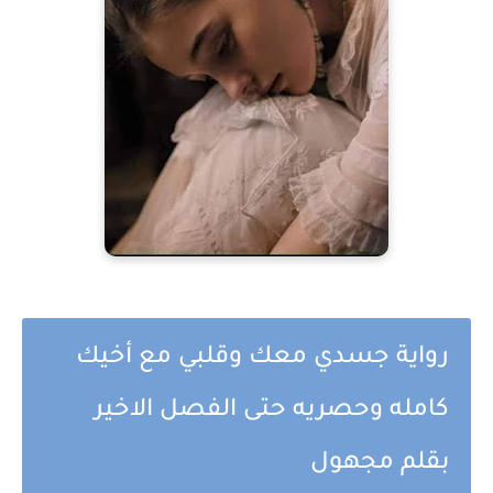
رواية جسدي معك وقلبي مع أخيك
كامله وحصريه حتى الفصل الاخير
بقلم مجهول