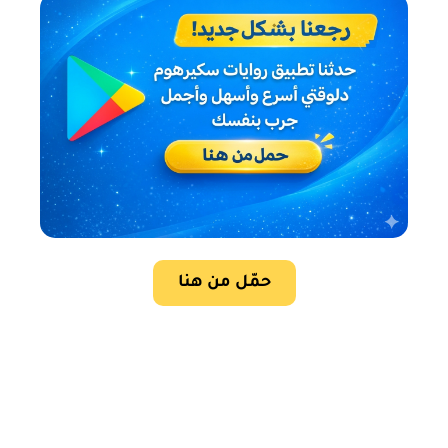
حمّل من هنا