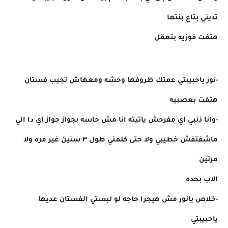
تديني بتاع بنتها
هتفت فوزيه بتعقل
-نور ياحبيبتي عمتك ظروفها وحشه ومعهاش تجيب فستان
هتفت بعصبيه
-وانا ذنبي اي مفرحش ياتيته انا مش حاسه بجواز جواز اي دا الي
ماشفتفش خطيبي ولا حتى كلمني طول ٣ سنين غير مره ولا
مرتين
الاب بحده
-خلاص يانور مش هيجرا حاجه لو لبستي الفستان عديها
ياحبيبتي