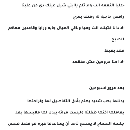
-عليا النعمه انت واد تلم ياابني شيل عينك دي من علينا
راقص حاجبه له وهتف بمرح
-لا دانا قتيلك انت وهيا وباقي العيال جايه ورايا وقاعدين معاكم
للصبح
فهد بغيظ
-لا احنا مروحين مش هنقعد
بعد مرور اسبوعين
يدللها بحب شديد يهتم بأدق التفاصيل لها ولراحتها
يعاملها اكنها طفلته وليست مراته يبدل لها ملابسها بعد
جلسه المساج لا يسمح لأحد أن يساعدها غيره هو فقط همس