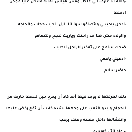
-والله انا عارف اني غلط. ومش هيأس لغايه ماتحن عليا ممكن
ادخلها
-ادخل ياحبيبي واتصافو سوا انا نازل. اجيب حجات والحاجه
والولاء مش هنا خد راحتك وياريت تنجح وتتصافو
ضحك سامح على تفكير الراجل الطيب
-ادعيلي ياعمي
حاضر سلام
دلف لغرفتها لا يوجد فيها أحد كاد أن يخرج حين لمحها خارجه من
الحمام ويبدو التعب على وجهها بشده كادت أن تقع ركض عليها
وانتشالها داخل حضنه وهتف برعب
-دعاء انتي كويسه