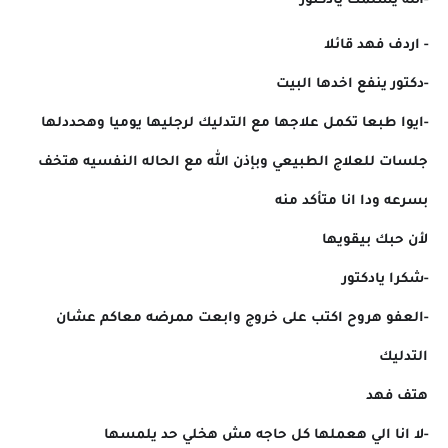
-الله يسلمك يادكتور
- اردف فهد قائلا
-دكتور ينفع اخدها البيت
-ايوا طبعا تكمل علاجها مع التدليك لرجليها يوميا وهحددلها
جلسات للعلاج الطبيعي وبإذن الله مع الحاله النفسيه هتخف
بسرعه ودا انا متأكد منه
لأن حبك بيقويها
-شكرا يادكتور
-العفو هروح اكتب على خروج وابعت ممرضه معاكم عشان
التدليك
هتف فهد
-لا انا الي هعملها كل حاجه مش هخلي حد يلمسها