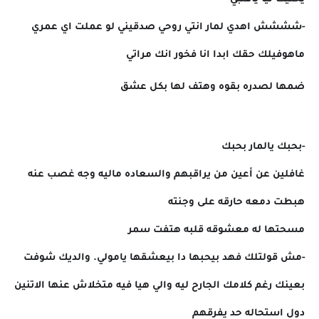
-شششش اهدي لمار انتي روحي صدقيني لو عملت اي عمري
ماهوفيلك حقك ابدا انا فخور انك مراتي
ضمها لصدره بقوه وهتف لها بكل عشق
-بحبك يالمار بحبك
غافلين عن أعين من يراقبهم والسعاده ماليه وجه غصب عنه
هبطت دمعه حارقه على وجنته
مسحتها له معشوقه قلبه هتفت سمر
-مش قولتلك فهد بيحبها دا بيعشقها يامولي. والديك شوفت
بعينك رغم كلامك الجارح ليه والي هيا فيه متخلاش عنها الاتنين
دول استحاله حد يفرقهم