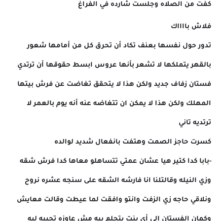
كفت من الصلاه وجلست شارده في الفراغ
فلاش بااااك
تدور حول نفسها بعنف تكاد أن تحرق كل من أمامها شعور
بالقهر يتملكها لا تشعر بأنها عروس ابسط حقوقها أن ترتدي
فستان زفاف جديد ولكن هذا لا يتحقق تغاضت عن فرش بيتها
المهلك ولكن هذا لا يمكن ان تتغاضه عنه أنه يوم بالعمر لا
ترتديه تاني
كسرت حاجز الصمت وهتفت بانفعال شديد لوالده
-بابا كدا كتير هيا عشان عمتي تتساهلو معاها كدا فرش شقه
وزي النيله وقالتلنا انا فارشه الشقه على سنجه عشره نروح
ونلاقي حاجه زي الزفت وانتو وافقت لما عيطت وقالت معايش
وكمان الفستان إلى أي بنت بتحلم بيه مش عاوزه تجيبه ليه