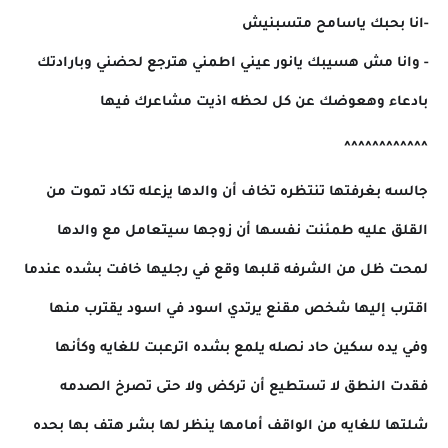
-انا بحبك ياسامح متسبنيش
- وانا مش هسيبك يانور عيني اطمني هترجع لحضني وبارادتك
بادعاء وهعوضك عن كل لحظه اذيت مشاعرك فيها
^^^^^^^^^^^^
جالسه بغرفتها تنتظره تخاف أن والدها يزعله تكاد تموت من
القلق عليه طمئنت نفسها أن زوجها سيتعامل مع والدها
لمحت ظل من الشرفه قلبها وقع في رجليها خافت بشده عندما
اقترب إليها شخص مقنع يرتدي اسود في اسود يقترب منها
وفي يده سكين حاد نصله يلمع بشده اترعبت للغايه وكأنها
فقدت النطق لا تستطيع أن تركض ولا حتى تصرخ الصدمه
شلتها للغايه من الواقف أمامها ينظر لها بشر هتف بها بحده