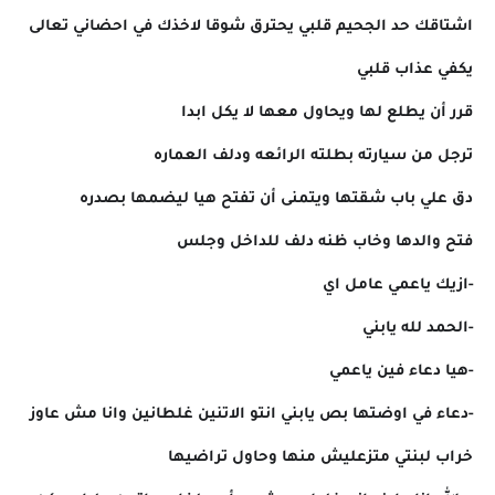
اشتاقك حد الجحيم قلبي يحترق شوقا لاخذك في احضاني تعالى
يكفي عذاب قلبي
قرر أن يطلع لها ويحاول معها لا يكل ابدا
ترجل من سيارته بطلته الرائعه ودلف العماره
دق علي باب شقتها ويتمنى أن تفتح هيا ليضمها بصدره
فتح والدها وخاب ظنه دلف للداخل وجلس
-ازيك ياعمي عامل اي
-الحمد لله يابني
-هيا دعاء فين ياعمي
-دعاء في اوضتها بص يابني انتو الاتنين غلطانين وانا مش عاوز
خراب لبنتي متزعليش منها وحاول تراضيها