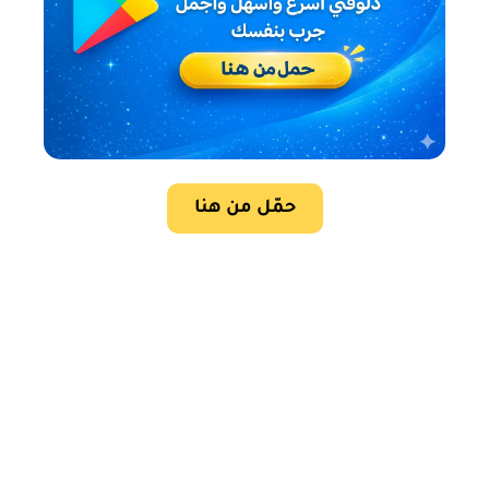
حمّل من هنا