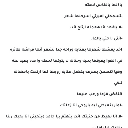
باذنها بانفاس لاهثه
-تسمحلي اميرتي اسرحلها شعر
-لا يافهد انا هعمله ارتاح انت
-انتي راحتي يالمار
اخذ يمشط شعرها بعنايه وراحه جدا تشعر أنها فراشه طائره
في الهوا يغرقها بحبه وحنانه لا يتركها لحظه واحده بعيد عنه
وهيا تتحسن بسرعه بفضل عنايه زوجها لها ارتمت باحضانه
تبكي
انتفض فزعا ورعب عليها
-لمار بتعيطي ليه ياروحي انا زعلتك
-لا انا بعيط من حنيتك انت بتهتم بيا جامد وبتحبني انا بحبك ربنا
يخليك ليا ياقلبي