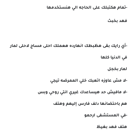
-تمام هكتبلك على الحاجه الي هنستخدمها
فهد بخبث
-أي رايك بقى هظبطك انهارده هعملك احلى مساج لاحلى لمار
في الدنيا كلها
لمار بخجل
-لا مش عاوزه اتعبك خلي الممرضه تيجي
-لا مافيش حد هيساعدك غيري انتي روحي وبس
هم باحتضانها دلف فارس إليهم وهتف
-في المستشفى ارحمو
هتف فهد بغيظ