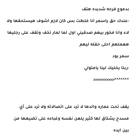
بدموع فرحه شديده هتف
-عندك حق ياسمر انا غلطت بس كان لازم اشوف هيستحقها ولا
لاء وانا فخور بيهم صدقيني اول لما لمار تخف وتقف على رجليها
هعملهم احلى حفله ليهم
سمر بود
-ربنا يخليك لينا يامتولي
^^^^^^^<<<<<<<<<<
يقف تحت عماره والدها لا ترد على اتصالاته ولا ترد على أي
مسدح يشتاق لها كثير يلعن نفسه وغباءه على تضيعها من
بين ايده