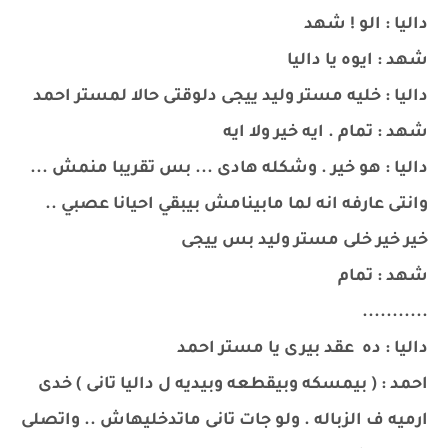
داليا : الو ! شهد
شهد : ايوه يا داليا
داليا : خليه مستر وليد ييجى دلوقتى حالا لمستر احمد
شهد : تمام . ايه خير ولا ايه
داليا : هو خير . وشكله هادى ... بس تقريبا منمش ...
وانتى عارفه انه لما مابينامش بيبقي احيانا عصبي ..
خير خير خلى مستر وليد بس ييجى
شهد : تمام
...........
داليا : ده عقد بيرى يا مستر احمد
احمد : ( بيمسكه وبيقطعه وبيديه ل داليا تانى ) خدى
ارميه ف الزباله . ولو جات تانى ماتدخليهاش .. واتصلى