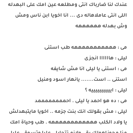
عندك لنا ضارباك انتى ومطلعه عين امك على البهدله
اللى انتى عاملاهاله دى ... انا اخويا ابن ناس ومش
وش بهدله ههههههه
مى : هههههههههههه طب استنى
ليلى : هاااااا انجزى
مى : استنى يا ليلى انا مش شايفه
استنى .. است....... يانهار اسود ومنيل
ليلى : اييييييييييه ؟
مى : ده هو احمد يا ليلى . احممممممممد
ليلى : مش بقولك انك بنت جزمه .. اخويا مايتبهدلش
يا ولاد الكلب ههههههههههههه . طب وحياة امك