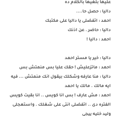
عليها بلغيها بالكلام ده
داليا : حصل حا....
احمد : اتفضلى يا داليا على مكتبك
داليا : حاضر . عن اذنك
احمد : داليا !
داليا : خير يا مستر احمد
احمد : ماتزعليش ! حقك عليا بس منمتش بس
داليا : منا عارفه وشكلك بيقول انك منمتش ... فيه
ايه مالك . مالك يا احمد
احمد : مش عارف ! بس انا كويس .. انا بقيت كويس
الفتره دى .. اتفضلى انتى على شغلك . واستعجلى
وليد خليه ييجى