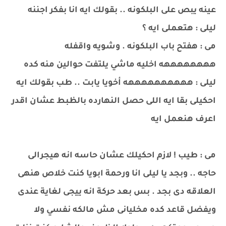
عينه يبص على البلكونه .. بقولك ايه انا بفكر اجننه
ليلى : هتعملى ايه ؟
مى : هفتح باب البلكونه . وشويه واقفله
ههههههههه اخليه ماشي يلتفت حوالين منه كده
ليلى : ههههههههههه أخويا يابت .. طب بقولك ايه
احكيلى بقا ايه اللى حصل النهارده بالظبط عشان اقدر
اعرف هنعمل ايه
مى : طيب ! لازم احكيلك عشان حاسه انه هيجرالى
حاجه .. وبجد يا ليلى انا ورحمة ابويا كنت خلاص هنهى
العلاقه دى بجد . بس بعد حركة انه ييجى لغاية عندى
ويفضل قاعد كده مخليانى مش مالكه نفسي ولا