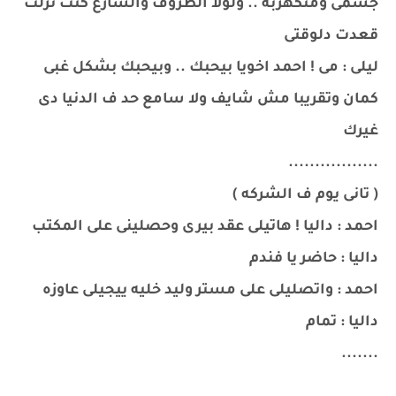
جسمى ومتكهربه .. ولولا الظروف والشارع كنت نزلت
قعدت دلوقتى
ليلى : مى ! احمد اخويا بيحبك .. وبيحبك بشكل غبى
كمان وتقريبا مش شايف ولا سامع حد ف الدنيا دى
غيرك
.................
( تانى يوم ف الشركه )
احمد : داليا ! هاتيلى عقد بيرى وحصلينى على المكتب
داليا : حاضر يا فندم
احمد : واتصليلى على مستر وليد خليه ييجيلى عاوزه
داليا : تمام
.......