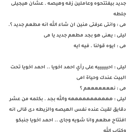
جديد بيفتتحوه وعاملين زفه وهيصه . عشان هيجيلى
جلطه
مى : وانتى عرفتى منين ان شاء الله انه مطعم جديد ؟.
ليلى : يعنى هو بجد مطعم جديد يا مى
مى : ايوه قولنا . فيه ايه
ليلى : احيييييه على رأي احمد اخويا .. احمد اخويا تحت
البيت عندك وحياة امى
مى : نعععععععم ؟
ليلى : هههههههههههه والله بجد . بكلمه من عشر
دقايق لقيت عنده نفس الهيصه والزيطه دى قالى انه
افتتاح مطعم وانا شويه وجاى .. احمد اخويا جنبكو
وكتاب الله