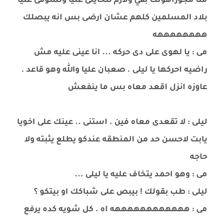
منا مجوزاهولك بقي ولازم تتحايلى عليا وتسوقى عليا
بلاد المسلمين كلهم عشان ارضى بس انه يبصلك
ههههههههه
مى : يا لهوى على دى حركه ... انا عينى عليه مش
راضيه احركها يا ليلى . صعبان عليا والله وهو قاعد .
عاوزه انزل اقعد معاه بس ما ينفعش
ليلى : لا تقعدى معاه فين . استنى .. عينك على اخويا
يابت لاحسن حد من المنطقه عندكو يطلع يثبته ولا
حاجه
مى : وهو احمد يتخاف عليه يا ليلى ...
ليلى : طب بقولك ! بيبص على شباكك او بيتكو ؟
مى : ههههههههههههه اه . كل شويه كده يرفع