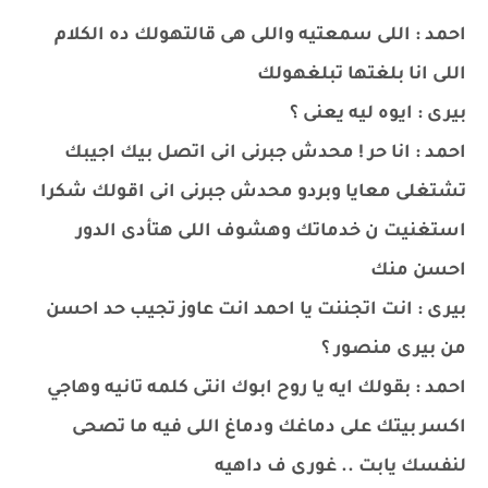
احمد : اللى سمعتيه واللى هى قالتهولك ده الكلام
اللى انا بلغتها تبلغهولك
بيرى : ايوه ليه يعنى ؟
احمد : انا حر ! محدش جبرنى انى اتصل بيك اجيبك
تشتغلى معايا وبردو محدش جبرنى انى اقولك شكرا
استغنيت ن خدماتك وهشوف اللى هتأدى الدور
احسن منك
بيرى : انت اتجننت يا احمد انت عاوز تجيب حد احسن
من بيرى منصور ؟
احمد : بقولك ايه يا روح ابوك انتى كلمه تانيه وهاجي
اكسر بيتك على دماغك ودماغ اللى فيه ما تصحى
لنفسك يابت .. غورى ف داهيه