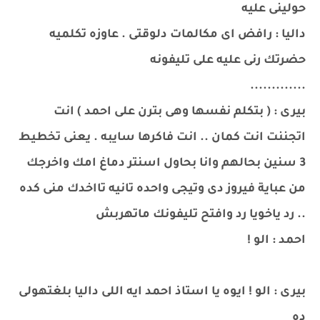
حولينى عليه
داليا : رافض اى مكالمات دلوقتى . عاوزه تكلميه
حضرتك رنى عليه على تليفونه
.............
بيرى : ( بتكلم نفسها وهى بترن على احمد ) انت
اتجننت انت كمان .. انت فاكرها سايبه . يعنى تخطيط
3 سنين بحالهم وانا بحاول اسنتر دماغ امك واخرجك
من عباية فيروز دى وتيجى واحده تانيه تااخدك منى كده
.. رد ياخويا رد وافتح تليفونك ماتهربش
احمد : الو !
بيرى : الو ! ايوه يا استاذ احمد ايه اللى داليا بلغتهولى
ده