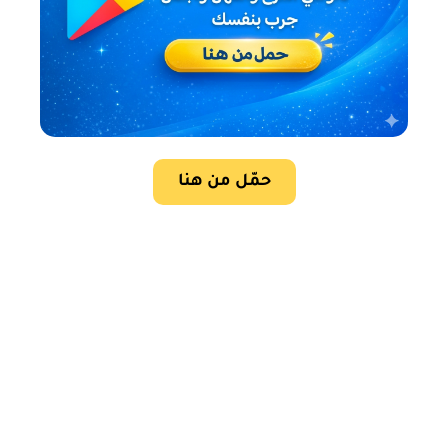
حمّل من هنا