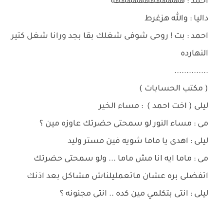
احمد : ههههههههههههه
داليا : والله هزغرط
احمد : بت ! روحى شوفى شغلك بقا بجد ورانا شغل كتير
النهارده
..............
( مكتب الحسابات )
ليلى ( اخت احمد ) : مساء الخير
مى : مساء النور لو سمحتى حضرتك عاوزه مين ؟
ليلى : اهدى يا ماما شويه فين مستر وليد
مى : ماما ايه انا مش ماما ... ولو سمحتى حضرتك
اتفضلى بره عشان ماتعمليلناش مشاكل بعد اذنك
ليلى : انتى بتكلمي مين كده .. انتى مجنونه ؟