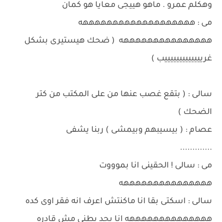
وهكلم عمرو . ماهو هييجى معايا هو كمان
مى : هههههههههههههههههههه
هههههههههههههههه ( ضحك هيستيرى بشكل
غريييييييييييييب )
سالى : ( بتقع غصب عنها من على المكتب من كتر
الضحك )
عصام : ( بيسيبهم وبيمشى ) ربنا يشفى
.............
مى : سالى ! الحقينى انا بموووت
هههههههههههههههه
سالى : اسكتى بقا انا ماكنتش اعرف انه فقر اوى كده
ههههههههههههههه انا بجد بطنى مش قادره