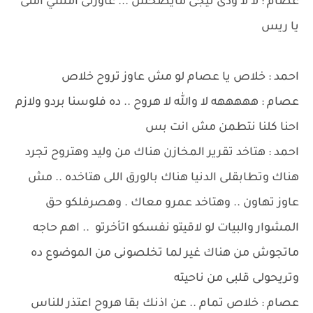
عصام : لا لا ودى تيجى مايصحش ... عاوزنى امشي امتى
يا ريس
احمد : خلاص يا عصام لو مش عاوز تروح خلاص
عصام : هههههه لا والله لا هروح .. ده فلوسنا بردو ولازم
احنا كلنا نتطمن مش انت بس
احمد : هتاخد تقرير المخازن هناك من وليد وهتروح تجرد
هناك وتطابقلى الدنيا هناك بالورق اللى هتاخده .. مش
عاوز تهاون .. وهتاخد عمرو معاك . وهصرفلكو حق
المشوار والبيات لو لاقيتو نفسكو اتأخرتو .. اهم حاجه
ماتجوش من هناك غير لما تخلصونى من الموضوع ده
وتريحولى قلبى من ناحيته
عصام : خلاص تمام .. عن اذنك بقا هروح اعتذر للناس