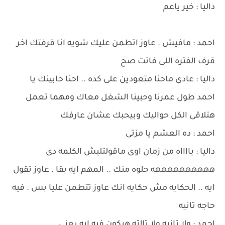
داليا : خير ياعم
احمد : مافيش . عاوز اتطمن عليك شويه انا قرفتك اخر
قرف الفتره اللى فاتت صح
داليا : عادى ماحنا متعودين على كده .. احنا حابينك يا
احمد طول عمرنا وحبينا الشغل معاك ومهما تعمل
هتلاقى الكل حواليك وبيحبك عشان عارفك
احمد : ده العشم يا مزتى
داليا : يااااه من زمان اوى ماقولتليش الكلمه دى
ههههههههههه حلوه منك .. المهم ايه بقا . عاوز تقول
ايه .. الحكايه مش حكايه انك عاوز تتطمن عليا بس . فيه
حاجه تانيه
احمد : ولا تانيه ولا تالته هيكون فيه ايه يعنى