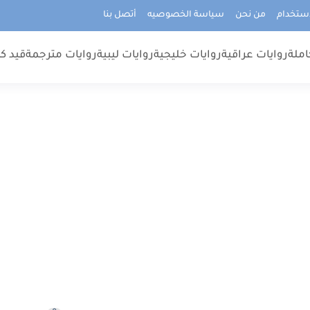
استخدام
من نحن
سياسة الخصوصيه
أتصل بنا
املة
روايات عراقية
روايات خليجية
روايات ليبية
روايات مترجمة
قيد كت