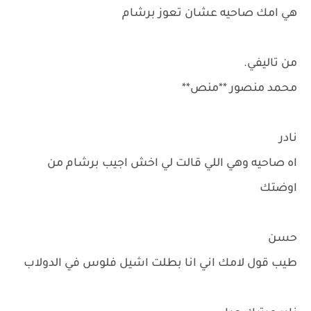
هي امك صاحيه عشان تعوز برشام
من تاليفي.
محمد منصور **منص**
نادر
اه صاحيه وهي اللي قالت لي اخش اجيب برشام من
اوضتك
حسن
طيب قول لامك اني انا بطلت اشيل فلوس في الدولاب