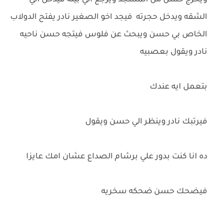
ويخرج حسن من المسجد ويرجع الي بيته فيدخل الي
الشقه ويدخل حجرته فيجد اخو الصغير نادر يفتح الدولاب
الخاص بي حسن ويبحث عن فلوس فيتجه حسن ناحيه
نادر ويقول بعصبيه
بتعمل ايه عندك
فيرتبك نادر وينظر الي حسن ويقول
ده انا كنت بدور علي برشام الصداع عشان امك عايزا
فيضحك حسن ضحكه سخريه