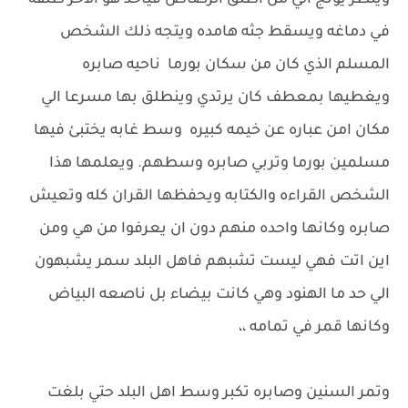
وينظر يونج الي من اطلق الرصاص فياخذ هو الاخر طلقه
في دماغه ويسقط جثه هامده ويتجه ذلك الشخص
المسلم الذي كان من سكان بورما ناحيه صابره
ويغطيها بمعطف كان يرتدي وينطلق بها مسرعا الي
مكان امن عباره عن خيمه كبيره وسط غابه يختبئ فيها
مسلمين بورما وتربي صابره وسطهم. ويعلمها هذا
الشخص القراءه والكتابه ويحفظها القران كله وتعيش
صابره وكانها واحده منهم دون ان يعرفوا من هي ومن
اين اتت فهي ليست تشبهم فاهل البلد سمر يشبهون
الي حد ما الهنود وهي كانت بيضاء بل ناصعه البياض
وكانها قمر في تمامه ،،
وتمر السنين وصابره تكبر وسط اهل البلد حتي بلغت