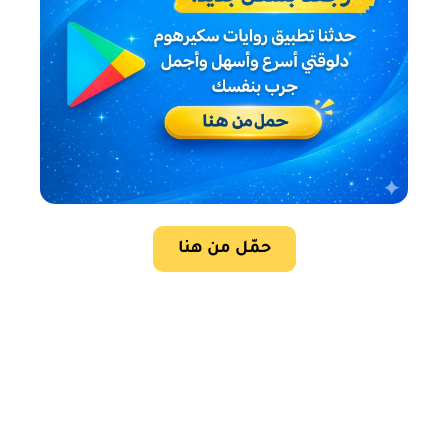
حمّل من هنا