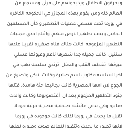
ويحرقون الاطفال ويذبحونهم علي مرئي ومسمع من
العالم كله ومن يقوم بهذه المجازر هي الحكومه الكافره
في بورما تحت مسمي عمليات التطهير و كأن المسلمين
انجاس ويجب تطهير الارض منهم. واثناء احدي عمليات
التطهير المزعومه كانت هناك فتاه صغيره تقريبا عندها
سنتين كانت جميله جدا شعرها ناعم وعيونها عسلي
عيونها تخطف القلب والعقل ترتدي سلسه ذهب في
اخر السلسه مكتوب اسم صابرة وكانت تبكي وتصرخ من
الجوع لان امها المصرية كانت بجانبها جثة هامدة. قتلها
جنود التطهير المزعوم بعد ان أغتصوبوها وكانت والدت
صابرة وهي تدعي عائشة صحفيه مصريه جرئيه حره لا
تقبل ما يحدث في بورما لذلك كانت موجوده في بورما
لانها تصور ما يحدث وتنقلوا للعالم صوت وصوره لعلها