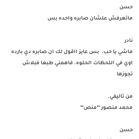
حسن
ماتعرفش علشان صابره واحده بس
نادر
ماشي يا حب. بس عايز ااقول لك ان صابره دي بارده
اوي في اللحظات الحلوه. فاهمني طبعا فبلاش
تجوزها
من تاليفي.
محمد منصور **منص**
حسن