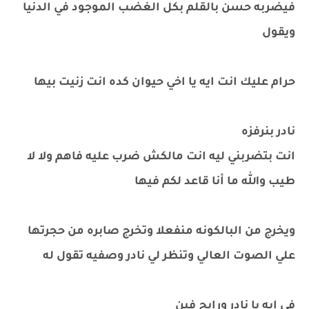
فيضربه حسن بالقلم بكل الغضب الموجود في الدنيا
ويقول
حرام عليك انت ايه يا اخي حيوان كده انت زنيت بيها
نادر بنرفزه
انت بتضربني ليه انت مالكش ضرب عليه فاهم ولا لا
طيب والله ما أنا قاعد لكم فيها
ويخرج من البالكونه منفعلا وتخرج صابره من حجرتها
علي الصوت العالي وتنظر لي نادر وصفيه تقول له
في ايه يا نادر ورايح فين