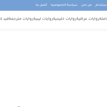
استخدام
من نحن
سياسة الخصوصيه
أتصل بنا
املة
روايات عراقية
روايات خليجية
روايات ليبية
روايات مترجمة
قيد كت