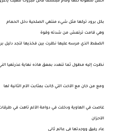
آكمل شهوته كلها وقام مبتسما قائل مبروك نتهيت يا
بكل برود تركها مثل شيء منتهي الصلحية دخل الحمام
وهي قامت ترتعش من شدته وقوة
الضغط الذي مرسه عليها نظرت بين فخذيها لتجد دليل برا
نظرت إليه مطول ثما تنهدد بمعق هاذه نهاية عذرتهيا الني
ومع من خان مع الآخت التي كانت بمثابت الآم الثانية لها
غاصت في الهاوية ودخلت في دوامة الآلم تاهت في طرقات
الآحزان
عاد رفيق ووجدتها في عالم ثاني