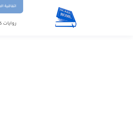
اتفاقية ال
روايات ك