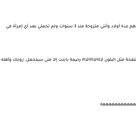
رحيمة لا حولا ولا قوة إلا بالله يابنت كل من عمرك صار عندهم عدة آولاد وآنتي متزوحة منذ 3 سنوات ولم تحملي بعد آي إمرأة في
 مثل البلون لاااالااااالاااا رحيمة يابنت إلا متى سيتحمل. زوجك وآهله
ههههههههههههههه