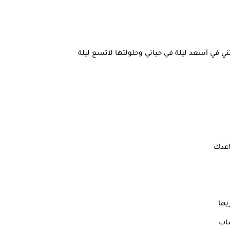
ي في آسعد ليلة في حياتي وحلولتها لآتسع ليلة
اعدك
بها
اب