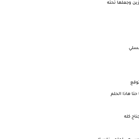
ين وجعلها تحته
عسلي
توقع
تا هاذا الحلم
اح كله