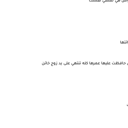
عروس هي لملمي نفسك
ئتها
 حافظت عليها عمرها كله تنتهي على يد زوج خائن