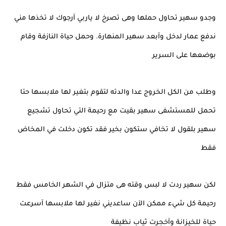
وجدو سهير تحاول حملها وهى تصرخ لا ياربي آرجوك لا تخذها مني
ندفع عمار لدخل وآبعد سهير المنهارة. وحمل حياة النازفة وقام
بوضعها على السرير
وطلب من الكل الخروج عدا والدته لتقوم بتغير لها ملابسها حتا
تحمل للمستشفى سهير بقيت مع رحيمة التي تحاول تشجيع
سهير بلقول لا تخافي ستكون بخير فقد تكون دخلت في المخاض
فقط
لكن سهير ردت لا لبس وقته هى متزال في الشهر الخامس فقط
رحيمة كل شيء ممكن الآن ساعديني نغير لها ملابسها آسرعت
حياة للخيزانة وآخجرت ثياب نظيفة