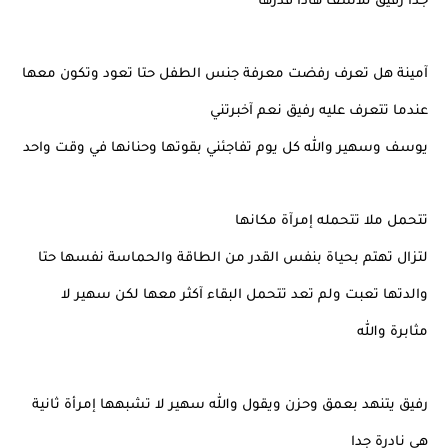
جدا رفيق للآسف هاذا قدرها
آمينة هل تعرف رفضت معرفة جنس الطفل حتا تعود وتكون معها
عندما تتعرف عليه رفيق نعم آخبرتني
يوسف وسهير والله كل يوم تفاجئني بقوتها وحنانها في وقت واحد
تتحمل ملا تتحمله إمرآة مكانها
لتزال تهتم بحياة بنفس القدر من الطاقة والحماسة نفسها حتا
والدتها تعبت ولم تعد تتحمل البقاء آكثر معها لكن سهير لا
مثابرة والله
رفيق يتنهد بعمق وحزن ويقول والله سهير لا تشبهها إمرأة ثانية
هى نادرة جدا