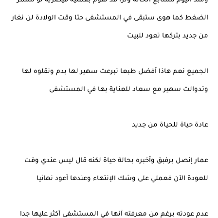
ومنذ اليوم سنتابع الحالة ونرا قد نقوم بعملية قيصرية لو ستمر
الضغط كما هوى ستبقى في المستشفى حتا وقت الولادة لن نغار
من جديد بتركها تعود للبيت
الجميع نعم هاذا آفضل طبعا تبرعت سهير لها بدم ونقلوه لها
وتدوالت سهير مع سعاد للعناية بها في المستشفى
عادة حياة للحياة من جديد
عمار إنصل برفبق وآخبره بحالة حياة لكنه قال ليس عندي وقت
للعودة الآن فعملي على وشك الإنتهاء وعندها آعود نهائيا
عدم عودته برغم من معرفته آنها في المستشفى آكثر عليها جدا