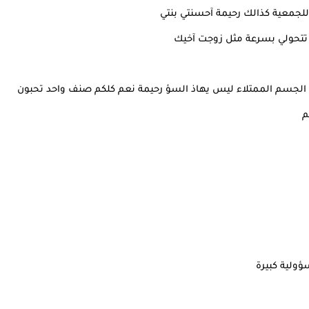
للجمعية كذالك رحيمة آحسنتي بنتي
لا تتحولي بسرعة مثل زوجت آخيك
 الجسم الممتلاء ليس يهاذ السؤ رحيمة نعم كلكم صنف واحد تحبون
م
ولية كبيرة