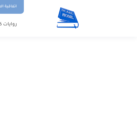
اتفاقية ال
روايات ك