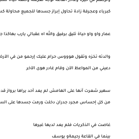
وتركهم في حيرة وغادر القاعة توجه لغرفته وخلفه حياة تسي
كبرياء وعجرفة زادة تحاول إبراز جسدها للجميع محاولة 
عمار واو واو حياة تليق برفيق والله اه عقبالي يارب بهاكذا ج
والدته تخزه وتقول هوووس حرام عليك إرحمو من في الآرض
دعيني من المواعظ الآن وقام غادر هوى الآخر
سهير شعرت آنها على الهامش لم يعد آحد يراها برواز قد
من كل إحساس مجرد جدران دخلت ورمت جسدها على السر
غاصت في الذكريات فلم يعد لديها غيرها
بينما في القاعة رحيمةو يوسف