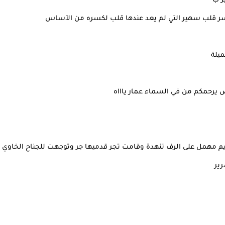
ر ب
كسر قلب سهير التي لم يعد عندها قلب لكسره من الآساس
ميلة
 يرحمكم من في السماء عمار ياااه
يم مهمل على الرف تنهدة وقامت تجر قدميها جر وتوجهت للجناح الخاوي
ير