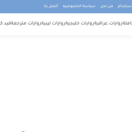
استخدام
من نحن
سياسة الخصوصيه
أتصل بنا
املة
روايات عراقية
روايات خليجية
روايات ليبية
روايات مترجمة
قيد كت