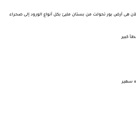
الآن هى آرض بور تحولت من بستان مليئ بكل آنواع الورود إلى صحراء
أ كبير
ه سهير