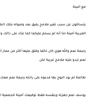
مع آمينة
يتسائلون عن سبب تغير ملامح رفيق بعد وصوله بتلك الط
الغريبة آمينة حتا آنه لم يسلم عليكما كما عتاد على ذالك 
رحيمة نعم والله هوي كان خائفا وقلق عليها آكثر من عما
نعم تبدو عليه ملامح غريبة لكن
طالمة لم يود البوح بها فدعوه على راحته رحيمة نعم معك
يوسف نعم جهزته وينقسه فقط توقيعك آمينة للجمعية الخ