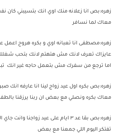
زهره:بص انا زعلانه منك اوي انك بتسيبني كان ن
معاك لما نسافر
زهره:مصطفى انا تعبانه اوي و بكره هروح اعمل عم
عايزاك تعرف لانك مش هتهتم لانك بتحب شغلك ا
اما ترجع من سفرك مش بتعمل حاجه غير انك تبهدل
زهره:بص بكره اول عيد زواج لينا انا عارفه انك صب
معاك بكره ونصلي مع بعض ان ربنا يرزقنا بال
زهره:بص بقا عد ٣ ايام على عيد زواجن
تفتكر اليوم اللي جمعنا مع بعض