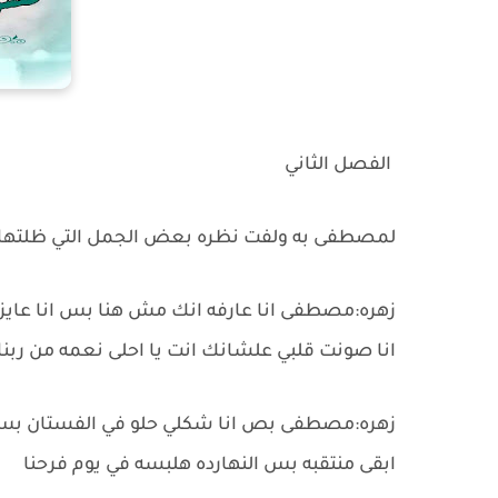
الفصل الثاني
لمصطفى به ولفت نظره بعض الجمل التي ظلتها 
زهره:مصطفى انا عارفه انك مش هنا بس انا عايزه ا
انا صونت قلبي علشانك انت يا احلى نعمه من ربنا
زهره:مصطفى بص انا شكلي حلو في الفستان بس ان
ابقى منتقبه بس النهارده هلبسه في يوم فرحنا