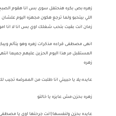
زهره:بص بكره هنحتفل سوى بس انا هقوم الصبح ب
اللي بيتحبو ولما ترجع هكون مجهزه اليوم علشا
زمان انت بقيت بتحب شغلك اوي بس انا لا انا ام
انهى مصطفى قراءه مذكرات زهره وهو يتآلم ويبكي
المستقبل مر هذا اليوم الحزين عليهم جميعا انتهى ا
زهره
عايده:يلا يا حبيبتي انا طلبت من الممرضه تجيب
زهره بحزن:مش عايزه يا خالتو
عايده بحزن ولنفسها(انت جرحتها اوي يا مصطفى با