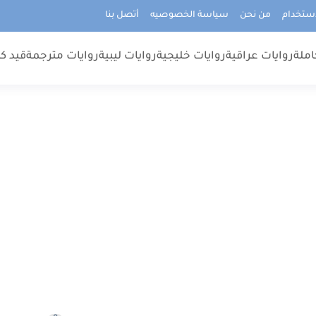
استخدام
من نحن
سياسة الخصوصيه
أتصل بنا
املة
روايات عراقية
روايات خليجية
روايات ليبية
روايات مترجمة
قيد كت