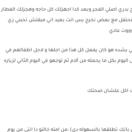
دري اصلي الفجر وبعد كدا اجهزلك كل حاجه وهجزلك الفطار
ن نحتفل مع بعض نخرج بس انت بعيد اني مبقتش تحبني زي
وووت عادي
 بشده هو كان يفعل كل هذا من اجلها و لاجل اطفالهم في
ليوم بكل ما يحمله من آلام ثم توجهو في اليوم الثاني لزياره
 لك اكل علشان صحتك
نك تطلقها بالسهوله دي) :من امته خالتو دا انتي من يوم