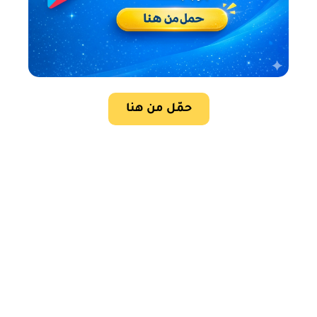
حمّل من هنا