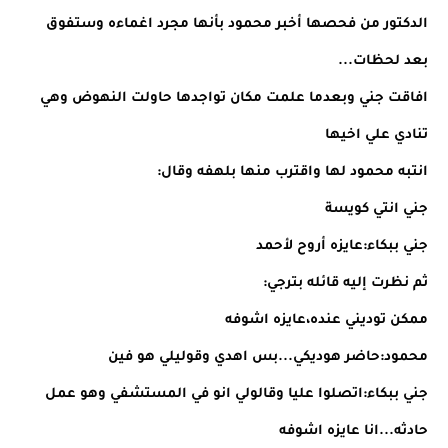
الدكتور من فحصها أخبر محمود بأنها مجرد اغماءه وستفوق
بعد لحظات...
افاقت جني وبعدما علمت مكان تواجدها حاولت النهوض وهي
تنادي علي اخيها
انتبه محمود لها واقترب منها بلهفه وقال:
جني انتي كويسة
جني ببكاء:عايزه أروح لأحمد
ثم نظرت إليه قائله بترجي:
ممكن توديني عنده،عايزه اشوفه
محمود:حاضر هوديكي...بس اهدي وقوليلي هو فين
جني ببكاء:اتصلوا عليا وقالولي انو في المستشفي وهو عمل
حادثه...انا عايزه اشوفه