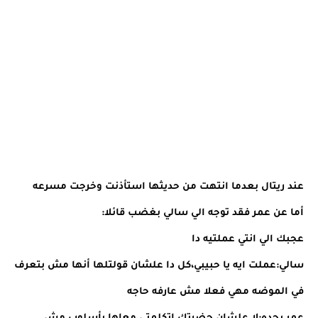
عند ريتال بعدما انتهت من حديثها استأذنت وخرجت مسرعه
أما عن عمر فقد توجه الي سالي بغضب قائلا:
عجبك الي انتي عملتيه دا
سالي:عملت ايه يا حبيبي،كل دا علشان قولتلها أنها مش بتعرف
في الموضه مهي فعلا مش عارفه حاجه