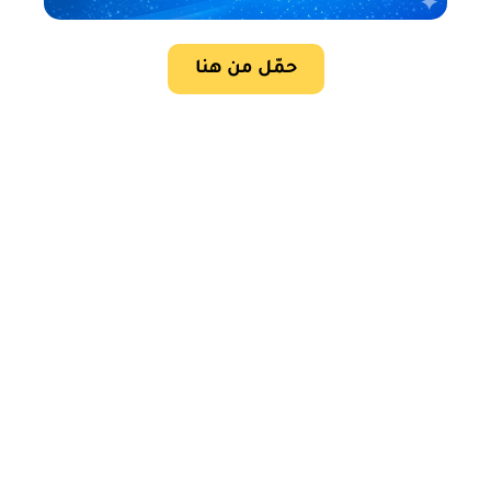
حمّل من هنا