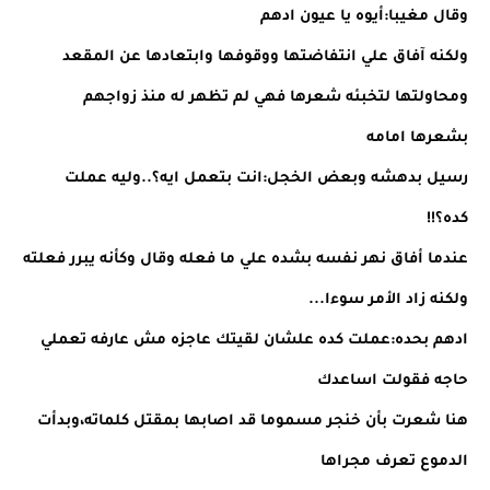
وقال مغيبا:أيوه يا عيون ادهم
ولكنه آفاق علي انتفاضتها ووقوفها وابتعادها عن المقعد
ومحاولتها لتخبئه شعرها فهي لم تظهر له منذ زواجهم
بشعرها امامه
رسيل بدهشه وبعض الخجل:انت بتعمل ايه؟..وليه عملت
كده؟!!
عندما أفاق نهر نفسه بشده علي ما فعله وقال وكأنه يبرر فعلته
ولكنه زاد الأمر سوءا...
ادهم بحده:عملت كده علشان لقيتك عاجزه مش عارفه تعملي
حاجه فقولت اساعدك
هنا شعرت بأن خنجر مسموما قد اصابها بمقتل كلماته،وبدأت
الدموع تعرف مجراها