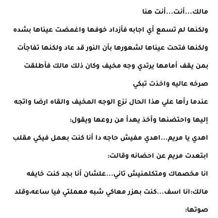
مالك...أنت...أنت هنا
ولكنها لم تسمع أي اجابه فأزداد خوفها واغمضت عيناها بشده
ولكنها فتحت عيناها لشعورها بأن النور قد عاد ولكنها تفاجأت
بمن يقف أمامها يرتدي وجه مخيف وكان ذلك مالك فأطلقت
صرخه عاليه واخذت تبكي
عندما رأها علي هذا الحال نزع الوجه المخيف والقاه ارضا واتجه
إليها واحتضنها وأخذ يهدأ من روعها ويقول:
اهدي يا مريم...اهدي مفيش حاجه دا أنا كنت بعمل فيكي مقلب
ابتعدت مريم عن احضانه وقالت:
انا مخصماك ومتكلمنيش تاني...علشان أنا بجد كنت خايفه
مالك:انا اسف...كنت بهزر معاكي شبه معملتي فيا ساعه،وقلد
صوتها: