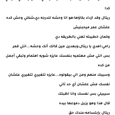
كدا
ريتال وقد ازداد بكاؤها:هو انا وحشه للدرجه دي،شكلي وحش كده
علشان عمر ميحبنيش
وكمان خطيبته تهني بالطريقه دي
رامي:اهدي يا ريتال،وبعدين مين قالك أنك وحشه...انتي قمر
بس انتي مش مهتميه بنفسك عايزه شويه اهتمام وتبقي أجمل
من كده
وسيبك منهم ومن الي بيقولوه...عايزه تتغيري تتغيري علشان
نفسك مش علشان أي حد تاني
سيبيلي بس نفسك وانا اظبتك
قال هذا وهو يزيل دموعها بيده
ريتال بإبتسامه:عندك حق