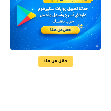
حمّل من هنا