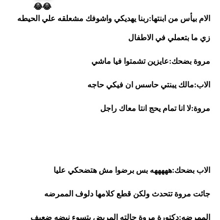
الام بيأس من ابنتها:ربنا يهديكي واشوفك مشعلقه علي الحيطه 
زي ما بتعملي في الاطفال
مروة بضحك:عايزين تشمتوا فيا ماشي
الاب:مالك يبنتي حاسس ان فيكي حاجه 
مروة:لا انا تمام يحج انتا معاك راجل 
الاب بضحك:هههههه بس برضوا مش هتضحكي عليا 
جائت مروة تتحدث ولكن قطع كلامها دلوف الممرضه
الممرضه:دكتورة مروة حالته المريض بتسوء نبضه ضعيف