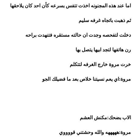
اما عند هذه المجنونه اخذت تتفس بسرعه كأن احد كان يلاحقها 
ثم ذهبت باتجاه غرفه سليم
دخلت لتفحصه وجدت ان حالته مستقره فتنهدت براحه
رن هاتفها لتجد ابيها يتصل بها
خرت مروة خارج الغرفه لتتكلم
مروة:اي يعم نسيتنا خلاص بعد ما فضيلك الجو
الاب بضحك:مكنش العشم
مروة:هههههه والله وحشتني قووووي 